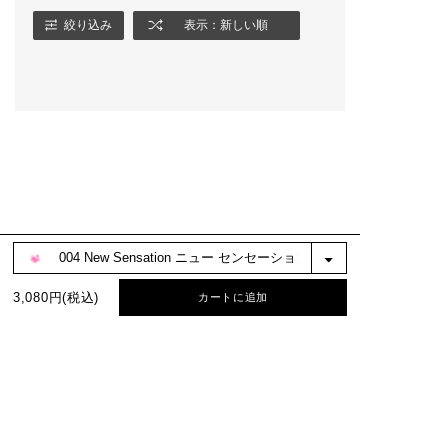
さい。
いただくか、以下
RLをコピーして
絞り込み
表示：新しい順
★ADDICTION STUD
認ください。
IOにてカウンセリン
https://bit.ly/3
グ予約受付中★
s8
ご予約については「S
TORES>SHOP LIS
T」から店舗をお探し
いただくか、以下のU
RLをコピーしてご確
認ください。
https://bit.ly/3GazF
s8
BEST COLOR
3,080円(税込)
カートに追加
No.1
No.2