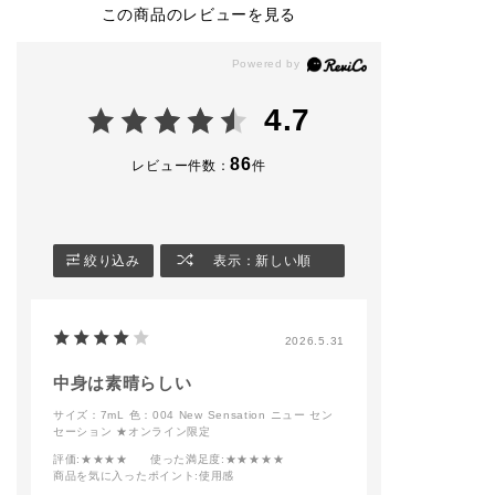
<BASE-MAKE>
ザ アイシャドウ
ボリューム＆ボ
この商品のレビューを見る
➀ベースメイクの仕上
014P Cry Baby(クラ
ム*
げにザ グロウスティ
イベイビー)
01 Black River
ック 001P Above the
019P Shanghai Brea
Moonを骨格に沿って
kfast(シャンハイ ブ
*ザ グロウ ステ
のせます。
レックファスト)
ク*
4.7
②頬の高い位置にザ
014SP Rose Quartz
001P Above th
グロウスティック 011
(ローズクォーツ)
n
GFeel the Heat, See
011P Engaged (エン
86
レビュー件数：
件
the Light を重ね、濡
ゲージド)
*チークティント
れたようなツヤ感を出
002 Sneaking O
します。
ザ カラーリキッドア
イライナー
*ザ マット リッ
<EYE>
004 Dark Burgundy
キッド*
絞り込み
表示：新しい順
➀ザ アイシャドウ 10
(ダークバーガンディ)
010 Roman Sie
9C Foggy Mistをア
イシャドウブラシ B 0
チークティント
*リップ オイル 
4でアイホールにのせ
004 New Sensation
ンパー*
2026.5.31
ます。（下瞼にもアイ
(ニューセンセーショ
002 Adore It
シャドウブラシ D 02
ン)
でのせます）
中身は素晴らしい
②ザ アイシャドウ 11
**How to**
サイズ：7mL
色：004 New Sensation ニュー セン
0C Emotional Rainを
アイシャドウの入れ方
セーション ★オンライン限定
二重幅より少し広めに
は1枚目の画像を参考
アイホール全体に
アイシャドウブラシ B
にしてみてください！
Pをふんわり伸ば
評価
:★★★★
使った満足度
:★★★★★
04でのせます。
016Mを目のキ
商品を気に入ったポイント
:使用感
➂キワにザ アイシャ
アイシャドウ014Pと0
目を開けた時に