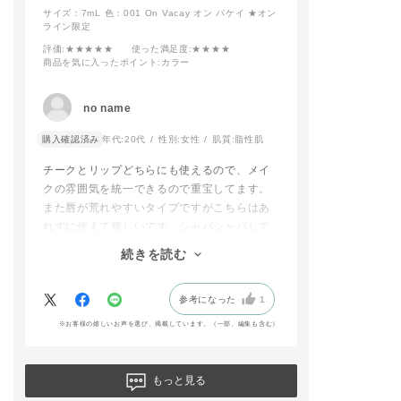
くお願いします。
➀チークゾーンにチー
ラインを引いていま
ランパーで明る
サイズ：7mL
色：001 On Vacay オン バケイ ★オン
クティント 005 Fill Y
す。
をプラスし完成で
ライン限定
ou Upをのせ、上から
評価
:★★★★★
使った満足度
:★★★★
ふんわり全体にザ ブ
最後にマスクメイクで
チークティント
商品を気に入ったポイント
:カラー
ラッシュ 005N Auror
私が最もオススメした
お口元にもお使
a Veilを重ね、透明感
いアイテムをご紹介さ
だけます♫
を出します。
せていただきます！！
リップ オイル 
no name
②ハイライトゾーンに
パーは暗い色の
アイシャドウブラシ B
チークティントです。
に重ねると明る
購入確認済み
年代:
20代
性別:
女性
肌質:
脂性肌
04でザ ブラッシュ 00
なんといってもマスク
してくれたり、
6N Stellar Dustを磨
に全くつきません。
あたたかみをプ
チークとリップどちらにも使えるので、メイ
くようにのせ、街の華
水のようなチークでじ
たり、雰囲気を
クの雰囲気を統一できるので重宝してます。
やかさも感じられる雰
わっと頬を染めてくれ
くれます！
囲気に。
ます。
また唇が荒れやすいタイプですがこちらはあ
以上！大好きな
れずに使えて嬉しいです。シャバシャバして
<LIP>
薄づきなので色の調節
入りアイテムの
るので塗りすぎちゃうこともなく色の濃さも
ザ リップスティック
もしやすいですし、フ
でした♫
続きを読む
調整できます。ただ水っぽいテクスチャーな
シアー 013 Cassisを
ァンデーション前に塗
滑らせるようにして、
ることで内側から滲み
是非お試しくださ
ので開ける向きを間違えると零れてしまうの
出た血色を演出できま
参考になった
1
でそこは注意です。
す。
★ADDICTION 
※お客様の嬉しいお声を選び、掲載しています。（一部、編集も含む）
リップとしてもお使い
IOにてカウンセ
頂けますよ^^
グ予約受付中★
ご予約については
長くなりましたが、是
TORES>SHOP 
もっと見る
非参考にしてみてくだ
T」から店舗をお