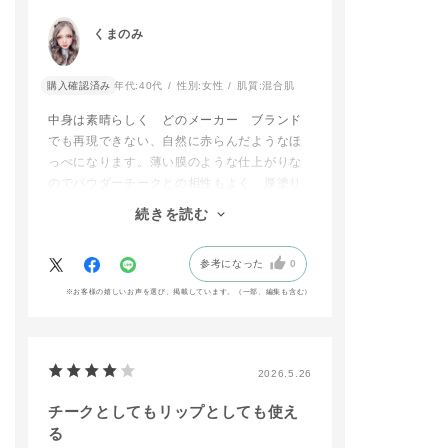
ドウ ソングス オブ
19Pは他の投稿でもご
ところまでぼか
レイン 106 See My
紹介させていただきま
ます。
くまのみ
Tearsをアイシャドウ
したが、
この２色でグラ
ブラシ D 02でしっか
この2色の組み合わせ
ョンを作り、ま
りとのせます。（下瞼
は間違いないです！！
まつげの間を
購入確認済み
年代:
40代
性別:
女性
肌質:
混合肌
にも目尻側のみアイシ
くすみローズ系な014
アイライナーで
ャドウブラシ D 01で
Pにバーガンディの01
目の印象をハッ
中身は素晴らしく どのメーカー ブランド
のせます。）
9Pが優しく目元を引
せます。
でも再現できない、自然に赤らんだようなほ
➃水たまりに反射する
き締めてくれます^^
っぺになります。薄い膜のような仕上がりな
街の光をイメージし
チークは小鼻と
のでパウダーチークとの相性もよく、厚塗り
て、上瞼と下瞼の中央
そこに011Pの薄ピン
交わるところに
にザ アイシャドウ 00
クなカラーを下まぶた
れました♫
になりません。廃盤ということで残念です
続きを読む
2SP Iceboxとザ アイ
に入れることで、目元
丸く入れること
が、確かに液が垂れやすく、以前のバージョ
シャドウ 005SP Moo
がパッと明るくなりま
て女性らしい印
ンのリキッドチークでも気づいたら服とかに
nRIverを重ねます。
す。
上がります☺︎
参考になった
0
ついてたとかがあったので、容器の改善をし
⑤目頭のウォーターラ
インにザ グロウステ
最後は014SPのピン
リップはチーク
て
※お客様の嬉しいお声を選び、掲載しています。（一部、編集も含む）
ィック 001Pをアイシ
クラメを黒目の上にの
トをベースで仕
まだ出して欲しいと思います。蓋に上下逆さ
ャドウブラシ B 01で
せました。偏光ピンク
その上にザ マッ
まにしないでくださいと説明書があるのです
のせます。
なので、光の入り方で
ップ リキッドを
が、本当に間違えて逆さまであけたら、酷い
⑥最後にザ マスカラ
色が輝くのがさり気な
きし、指でポン
ことになります。
カラーニュアンス WP
くて気に入っていま
馴染ませ
2026.5.26
009 Starry Seaを上
す。
縁をハッキリと
下まつ毛にのせます。
ぼかし抜け感が
チークとしてもリップとしても使え
でも気をつければ中身は100点なので、容器
目の際には、色味を合
うにします。
る
改善をしてまた商品化してください。よろし
<CHEEK>
わせてバーガンディの
最後にリップオ