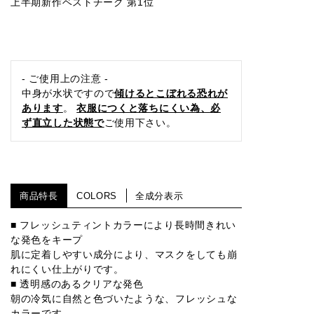
上半期新作ベストチーク 第1位
- ご使用上の注意 -
中身が水状ですので
傾けるとこぼれる恐れが
あります
。
衣服につくと落ちにくい為、必
ず直立した状態で
ご使用下さい。
商品特長
COLORS
全成分表示
■ フレッシュティントカラーにより長時間きれい
な発色をキープ
肌に定着しやすい成分により、マスクをしても崩
れにくい仕上がりです。
■ 透明感のあるクリアな発色
朝の冷気に自然と色づいたような、フレッシュな
カラーです。