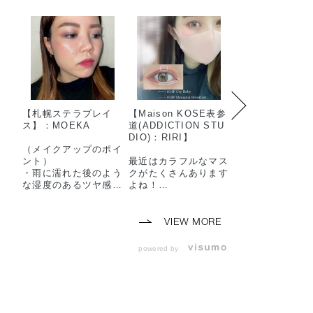
【札幌ステラプレイ
【Maison KOSE表参
【Maison KOS
ス】：MOEKA
道(ADDICTION STU
道(ADDICTION 
DIO)：RIRI】
DIO)：Sumire】
（メイクアップのポイ
ント）
最近はカラフルなマス
お気に入りアイ
・雨に濡れた後のよう
クがたくさんあります
オレンジ系ワン
な湿度のあるツヤ感。
よね！
メイクをしました
・雨上がりの澄んだ空
今回はマスクに合わせ
気をイメージして頬は
たメイクアップを紹介
*ザ アイシャドウ 
透き通るような透明感
させていただきます。
023P Rigoletto
VIEW MORE
を。
016M 1970
・アイメイクは地面に
ピンク色のマスクに合
powered by
残った雨に反射する街
わせ、全体的に女性ら
*ザ カラーシック
の光をイメージしまし
しい仕上がりのメイク
イライナー*
た。
アップにしました。
03 Bedroom ey
（メイクアップ手順）
<使用アイテム>
*フィルム マ