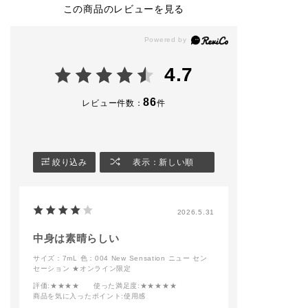
<BASE-MAKE>
ザ アイシャドウ
ボリューム＆ボ
この商品のレビューを見る
➀ベースメイクの仕上
014P Cry Baby(クラ
ム*
げにザ グロウスティ
イベイビー)
01 Black River
ック 001P Above the
019P Shanghai Brea
Moonを骨格に沿って
kfast(シャンハイ ブ
*ザ グロウ ステ
のせます。
レックファスト)
ク*
4.7
②頬の高い位置にザ
014SP Rose Quartz
001P Above th
グロウスティック 011
(ローズクォーツ)
n
GFeel the Heat, See
011P Engaged (エン
86
レビュー件数：
件
the Light を重ね、濡
ゲージド)
*チークティント
れたようなツヤ感を出
002 Sneaking O
します。
ザ カラーリキッドア
イライナー
*ザ マット リッ
<EYE>
004 Dark Burgundy
キッド*
絞り込み
表示：新しい順
➀ザ アイシャドウ 10
(ダークバーガンディ)
010 Roman Sie
9C Foggy Mistをア
イシャドウブラシ B 0
チークティント
*リップ オイル 
4でアイホールにのせ
004 New Sensation
ンパー*
2026.5.31
ます。（下瞼にもアイ
(ニューセンセーショ
002 Adore It
シャドウブラシ D 02
ン)
でのせます）
中身は素晴らしい
②ザ アイシャドウ 11
**How to**
サイズ：7mL
色：004 New Sensation ニュー セン
0C Emotional Rainを
アイシャドウの入れ方
セーション ★オンライン限定
二重幅より少し広めに
は1枚目の画像を参考
アイホール全体に
アイシャドウブラシ B
にしてみてください！
Pをふんわり伸ば
評価
:★★★★
使った満足度
:★★★★★
04でのせます。
016Mを目のキ
商品を気に入ったポイント
:使用感
➂キワにザ アイシャ
アイシャドウ014Pと0
目を開けた時に