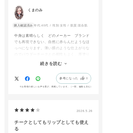
ドウ ソングス オブ
19Pは他の投稿でもご
ところまでぼか
レイン 106 See My
紹介させていただきま
ます。
くまのみ
Tearsをアイシャドウ
したが、
この２色でグラ
ブラシ D 02でしっか
この2色の組み合わせ
ョンを作り、ま
りとのせます。（下瞼
は間違いないです！！
まつげの間を
購入確認済み
年代:
40代
性別:
女性
肌質:
混合肌
にも目尻側のみアイシ
くすみローズ系な014
アイライナーで
ャドウブラシ D 01で
Pにバーガンディの01
目の印象をハッ
中身は素晴らしく どのメーカー ブランド
のせます。）
9Pが優しく目元を引
せます。
でも再現できない、自然に赤らんだようなほ
➃水たまりに反射する
き締めてくれます^^
っぺになります。薄い膜のような仕上がりな
街の光をイメージし
チークは小鼻と
のでパウダーチークとの相性もよく、厚塗り
て、上瞼と下瞼の中央
そこに011Pの薄ピン
交わるところに
にザ アイシャドウ 00
クなカラーを下まぶた
れました♫
になりません。廃盤ということで残念です
続きを読む
2SP Iceboxとザ アイ
に入れることで、目元
丸く入れること
が、確かに液が垂れやすく、以前のバージョ
シャドウ 005SP Moo
がパッと明るくなりま
て女性らしい印
ンのリキッドチークでも気づいたら服とかに
nRIverを重ねます。
す。
上がります☺︎
参考になった
0
ついてたとかがあったので、容器の改善をし
⑤目頭のウォーターラ
インにザ グロウステ
最後は014SPのピン
リップはチーク
て
※お客様の嬉しいお声を選び、掲載しています。（一部、編集も含む）
ィック 001Pをアイシ
クラメを黒目の上にの
トをベースで仕
まだ出して欲しいと思います。蓋に上下逆さ
ャドウブラシ B 01で
せました。偏光ピンク
その上にザ マッ
まにしないでくださいと説明書があるのです
のせます。
なので、光の入り方で
ップ リキッドを
が、本当に間違えて逆さまであけたら、酷い
⑥最後にザ マスカラ
色が輝くのがさり気な
きし、指でポン
ことになります。
カラーニュアンス WP
くて気に入っていま
馴染ませ
2026.5.26
009 Starry Seaを上
す。
縁をハッキリと
下まつ毛にのせます。
ぼかし抜け感が
チークとしてもリップとしても使え
でも気をつければ中身は100点なので、容器
目の際には、色味を合
うにします。
る
改善をしてまた商品化してください。よろし
<CHEEK>
わせてバーガンディの
最後にリップオ