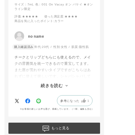
くお願いします。
➀チークゾーンにチー
ラインを引いていま
ランパーで明る
サイズ：7mL
色：001 On Vacay オン バケイ ★オン
クティント 005 Fill Y
す。
をプラスし完成で
ライン限定
ou Upをのせ、上から
評価
:★★★★★
使った満足度
:★★★★
ふんわり全体にザ ブ
最後にマスクメイクで
チークティント
商品を気に入ったポイント
:カラー
ラッシュ 005N Auror
私が最もオススメした
お口元にもお使
a Veilを重ね、透明感
いアイテムをご紹介さ
だけます♫
を出します。
せていただきます！！
リップ オイル 
no name
②ハイライトゾーンに
パーは暗い色の
アイシャドウブラシ B
チークティントです。
に重ねると明る
購入確認済み
年代:
20代
性別:
女性
肌質:
脂性肌
04でザ ブラッシュ 00
なんといってもマスク
してくれたり、
6N Stellar Dustを磨
に全くつきません。
あたたかみをプ
チークとリップどちらにも使えるので、メイ
くようにのせ、街の華
水のようなチークでじ
たり、雰囲気を
クの雰囲気を統一できるので重宝してます。
やかさも感じられる雰
わっと頬を染めてくれ
くれます！
囲気に。
ます。
また唇が荒れやすいタイプですがこちらはあ
以上！大好きな
れずに使えて嬉しいです。シャバシャバして
<LIP>
薄づきなので色の調節
入りアイテムの
るので塗りすぎちゃうこともなく色の濃さも
ザ リップスティック
もしやすいですし、フ
でした♫
続きを読む
調整できます。ただ水っぽいテクスチャーな
シアー 013 Cassisを
ァンデーション前に塗
滑らせるようにして、
ることで内側から滲み
是非お試しくださ
ので開ける向きを間違えると零れてしまうの
出た血色を演出できま
参考になった
1
でそこは注意です。
す。
★ADDICTION 
※お客様の嬉しいお声を選び、掲載しています。（一部、編集も含む）
リップとしてもお使い
IOにてカウンセ
頂けますよ^^
グ予約受付中★
ご予約については
長くなりましたが、是
TORES>SHOP 
もっと見る
非参考にしてみてくだ
T」から店舗をお