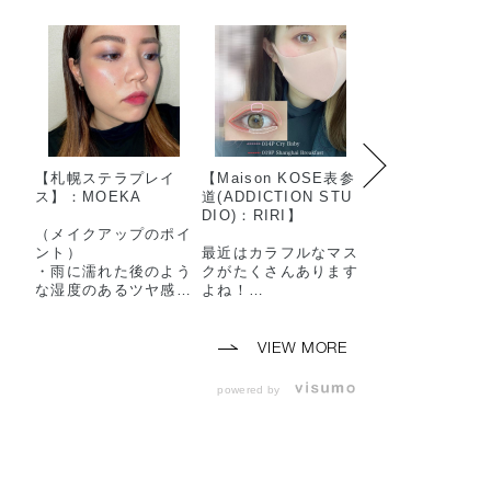
【札幌ステラプレイ
【Maison KOSE表参
【Maison KOS
ス】：MOEKA
道(ADDICTION STU
道(ADDICTION 
DIO)：RIRI】
DIO)：Sumire】
（メイクアップのポイ
ント）
最近はカラフルなマス
お気に入りアイ
・雨に濡れた後のよう
クがたくさんあります
オレンジ系ワン
な湿度のあるツヤ感。
よね！
メイクをしました
・雨上がりの澄んだ空
今回はマスクに合わせ
気をイメージして頬は
たメイクアップを紹介
*ザ アイシャドウ 
透き通るような透明感
させていただきます。
023P Rigoletto
VIEW MORE
を。
016M 1970
・アイメイクは地面に
ピンク色のマスクに合
powered by
残った雨に反射する街
わせ、全体的に女性ら
*ザ カラーシック
の光をイメージしまし
しい仕上がりのメイク
イライナー*
た。
アップにしました。
03 Bedroom ey
（メイクアップ手順）
<使用アイテム>
*フィルム マ