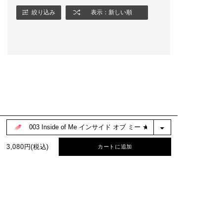
さい。
いただくか、以下
RLをコピーして
絞り込み
表示：新しい順
★ADDICTION STUD
認ください。
IOにてカウンセリン
https://bit.ly/3
グ予約受付中★
s8
ご予約については「S
TORES>SHOP LIS
T」から店舗をお探し
いただくか、以下のU
RLをコピーしてご確
認ください。
https://bit.ly/3GazF
s8
BEST COLOR
3,080円(税込)
カートに追加
No.1
No.2