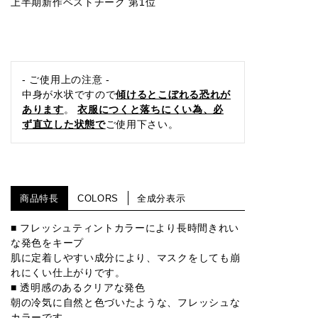
上半期新作ベストチーク 第1位
- ご使用上の注意 -
中身が水状ですので
傾けるとこぼれる恐れが
あります
。
衣服につくと落ちにくい為、必
ず直立した状態で
ご使用下さい。
商品特長
COLORS
全成分表示
■ フレッシュティントカラーにより長時間きれい
な発色をキープ
肌に定着しやすい成分により、マスクをしても崩
れにくい仕上がりです。
■ 透明感のあるクリアな発色
朝の冷気に自然と色づいたような、フレッシュな
カラーです。