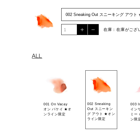
在庫：在庫がござ
ALL
002 Sneaking
001 On Vacay
003 I
Out スニーキン
オン バケイ ★オ
イン
グ アウト ★オン
ンライン限定
ミー
ライン限定
ン限