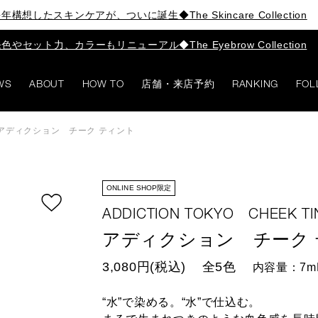
年構想したスキンケアが、ついに誕生◆The Skincare Collection
色やセット力、カラーもリニューアル◆The Eyebrow Collection
WS
ABOUT
HOW TO
店舗・来店予約
RANKING
FOL
アディクション チーク ティント
ONLINE SHOP限定
ADDICTION TOKYO CHEEK TI
アディクション チーク
3,080円(税込)
全5色
内容量：7m
“水”で染める。“水”で仕込む。