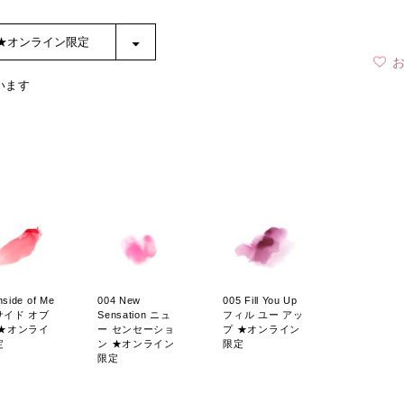
います
nside of Me
004 New
005 Fill You Up
サイド オブ
Sensation ニュ
フィル ユー アッ
 ★オンライ
ー センセーショ
プ ★オンライン
定
ン ★オンライン
限定
限定