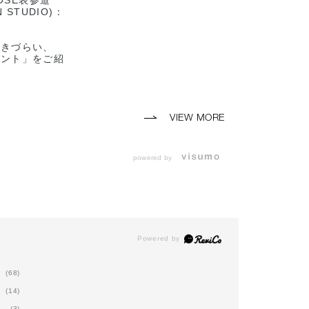
KOSE表参道
N STUDIO)：
つきづらい、
ィント」をご紹
んと馴染ませる
側から自然な血
ので
も、とても簡単
VIEW MORE
けることができ
お使いいただけ
powered by
イントです♪
ら、、、とチー
している方も多
すが、
があるだけでお
シュさも変わり
に飽き飽きして
非、気分転換に
(68)
ださい♪
(14)
N STUDIO
(3)