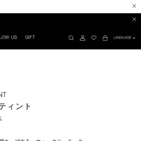
LOW US
GIFT
LANGUAGE
NT
 ティント
L