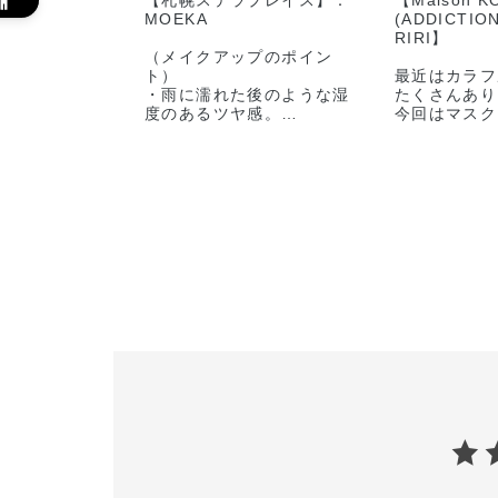
【札幌ステラプレイス】：
【Maison 
MOEKA
(ADDICTIO
RIRI】
（メイクアップのポイン
ト）
最近はカラフ
・雨に濡れた後のような湿
たくさんあり
度のあるツヤ感。
今回はマスク
・雨上がりの澄んだ空気を
イクアップを
イメージして頬は透き通る
ただきます。
ような透明感を。
・アイメイクは地面に残っ
ピンク色のマ
た雨に反射する街の光をイ
せ、全体的に
メージしました。
上がりのメイ
ました。
（メイクアップ手順）
<BASE-MAKE>
<使用アイテ
➀ベースメイクの仕上げに
ザ アイシャ
ザ グロウスティック
014P Cry 
001P Above the Moonを
イビー)
骨格に沿ってのせます。
019P Shang
②頬の高い位置にザ グロ
Breakfas
ウスティック 011GFeel
レックファス
the Heat, See the Light
014SP Rose
を重ね、濡れたようなツヤ
ーズクォーツ
感を出します。
011P Enga
ジド)
<EYE>