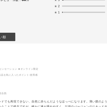
レビュー件数：
件
キッドアイラ
ド*
にてカウン
★
2
010 Roman Sienna
付中★
urgundy (ダ
ご予約につ
★
1
ディ)
*リップ オイル プランパ
「STORES>
ー*
LIST」か
ト
002 Adore It
いただくか、
nsation(ニュ
をコピーし
ョン)
い。
**How to**
https://bit.
い順
の入れ方は1
アイホール全体に023Pを
参考にしてみ
ふんわり伸ばし、
016Mを目のキワから目を
開けた時に見えるところま
14Pと
でぼかし塗ります。
の投稿でもご紹
この２色でグラデーション
だきました
を作り、まつげとまつげの
ニュー センセーション ★オンライン限定
間を
商品を気に入ったポイント
:使用感
み合わせは間
アイライナーで埋めて目の
！！
印象をハッキリさせます。
系な014Pに
の019Pが優
チークは小鼻と黒目が交わ
き締めてくれ
るところに丸く入れました
混合肌
♫
丸く入れることによって女
ンドでも再現できない、自然に赤らんだようなほっぺになります。薄い膜のよ
Pの薄ピンクな
性らしい印象に仕上がりま
いうことで残念ですが、確かに液が垂れやすく、以前のバージョンのリキッド