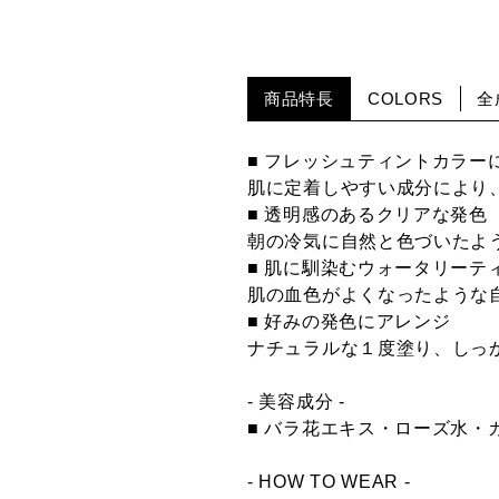
商品特長
COLORS
全
■ フレッシュティントカラー
肌に定着しやすい成分により
■ 透明感のあるクリアな発色
朝の冷気に自然と色づいたよ
■ 肌に馴染むウォータリーテ
肌の血色がよくなったような
■ 好みの発色にアレンジ
ナチュラルな１度塗り、しっ
- 美容成分 -
■ バラ花エキス・ローズ水・
- HOW TO WEAR -