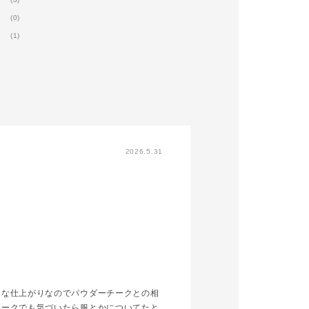
セリング予約受
(0)
いては
(1)
SHOP
ら店舗をお探し
以下のURL
てご確認くださ
ly/3GazFs8
2026.5.31
うな仕上がりなのでパウダーチークとの相
チークでも気づいたら服とかについてたと