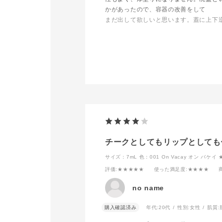
001Pをアイシャドウブラ
カラーを下ま
かがあったので、容器の改善をして
シ B 01でのせます。
ことで、目元
⑥最後にザ マスカラ カラ
くなります。
まだ出して欲しいと思います。蓋に上下
ーニュアンス WP009
Starry Seaを上下まつ毛
最後は014S
でも気をつければ中身は100点なので、
にのせます。
メを黒目の上
た。偏光ピン
<CHEEK>
の入り方で色
➀チークゾーンにチークテ
り気なくて気
ィント 005 Fill You Upを
す。
のせ、上からふんわり全体
にザ ブラッシュ 005N
目の際には、
Aurora Veilを重ね、透明
てバーガンデ
感を出します。
引いています
②ハイライトゾーンにアイ
シャドウブラシ B 04でザ
最後にマスク
ブラッシュ 006N Stellar
最もオススメ
チークとしてもリップとしても
Dustを磨くようにのせ、
ムをご紹介さ
街の華やかさも感じられる
ます！！
サイズ：7mL
色：001 On Vacay オン バケ
雰囲気に。
評価
:★★★★★
使った満足度
:★★★★
チークティン
<LIP>
なんといって
no name
ザ リップスティック シア
くつきません
ー 013 Cassisを滑らせる
水のようなチ
ようにして、軽くのせま
と頬を染めて
購入確認済み
年代:
20代
性別:
女性
肌質:
薄づきなので