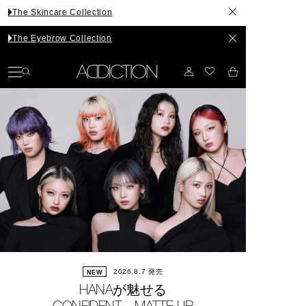
ncare Collection
brow Collection
2026.8.7 発売
2026.7.3 発売
2026.6.5 発売
NEW
NEW
NEW
Summer Base Make-up
The Eyebrow Collection
HANAが魅せる