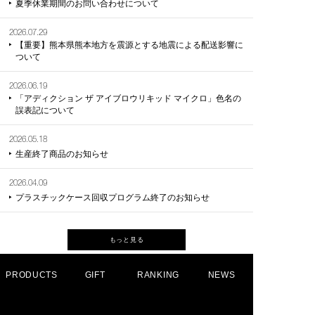
夏季休業期間のお問い合わせについて
2026 年 8 月 7 日
#アディクション #ad
002 Norm Nude
（金） 発売
diction #マットリッ
2026.07.29
プ
※限定商品は数に限り
addictionbeauty_of
【重要】熊本県熊本地方を震源とする地震による配送影響に
がございます。
cial
ついて
#ADDICTIONBEAUT
#アディクション #a
2026.06.19
Y
diction #マットリ
「アディクション ザ アイブロウリキッド マイクロ」色名の
‎#名古屋三越栄店
プ #西武池袋本店
誤表記について
#リップ
#マットリップ
#新商品⁡
2026.05.18
生産終了商品のお知らせ
2026.04.09
プラスチックケース回収プログラム終了のお知らせ
もっと見る
PRODUCTS
GIFT
RANKING
NEWS