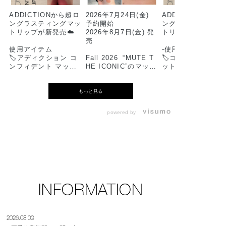
ADDICTIONから超ロ
2026年7月24日(金)
ADDICTIONから
ングラスティングマッ
予約開始
ングラスティング
トリップが新発売☁️
2026年8月7日(金) 発
トリップが新発売☁
売
使用アイテム
-使用アイテム-
🏷️アディクション コ
Fall 2026 “MUTE T
🏷️コンフィデント 
ンフィデント マット
HE ICONIC”のマット
ット リップ
リップ
リップを使用した
010 Baggy Boots
スタッフメイクのご紹
もっと見る
006 Rosy Taupe
介です💛
🏷️ ブラーリングブ
シ 22
🏷️ ブラーリングブラ
⸜⸜スタッフ使用色⸝‍⸝‍
powered by
シ 22
⭐️THE SINGLE EYE
🏷️ ザ シングル ア
SHADOW
シャドウ マット ☆
🏷️ ザ シングル アイ
2,530円(税込)
定
シャドウ マット ☆限
103M Espresso S
定
104M Slip Dress
t
（限定色）
104M Slip Dress
101M 90’s Vibe
014P Agent
102M Icon Baby
013M Apple Box
※限定品には数に
008N Blearcging
がございますので
INFORMATION
2026年7月24日
承くださいませ。
（金） 予約
⭐️CONFIDENT MATT
2026 年 8 月 7 日
E LIP 4,180円（税
2026年7月24日
2026.08.03
（金） 発売
込）
（金） 予約