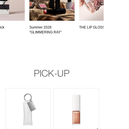
ick
Summer 2026
THE LIP GLOSS
“GLIMMERING RAY”
PICK-UP