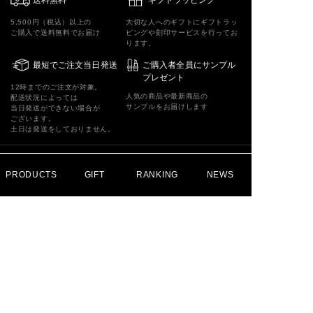
送料無料
ギフトラッピング
5,500円（税込）以上の
大切な人へのギフトにギフトラッ
ご購入で送料無料でお届け
ピングや刻印サービスを行ってお
ります。
最短でご注文当日発送
ご購入者全員にサンプル
プレゼント
12時までのご注文が対象。
人気の商品や最新商品の
配送状況によっては
サンプルをお届けします
当日発送ができない場合が
ございます。
土日は発送をしておりません。
MAIL MAGAZINE
PRODUCTS
GIFT
RANKING
NEWS
メールマガジン
登録
このフォームの送信をもって、
利用規約
に同意したものとさせていただきます。
FOLLOW US ON