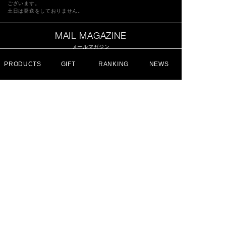
ございます。
土日は発送をしておりません。
MAIL MAGAZINE
メールマガジン
PRODUCTS
GIFT
RANKING
NEWS
登録
このフォームの送信をもって、
利用規約
に同意したものとさせていただきます。
FOLLOW US ON
特定商取引法に基づく表記
ショッピングガイド
サイトマップ
よくあるご質問
お問い合わせ
利用規約
採用情報
プライバシーポリシー
©
Copyright
ADDICTION All Rights Reserved.