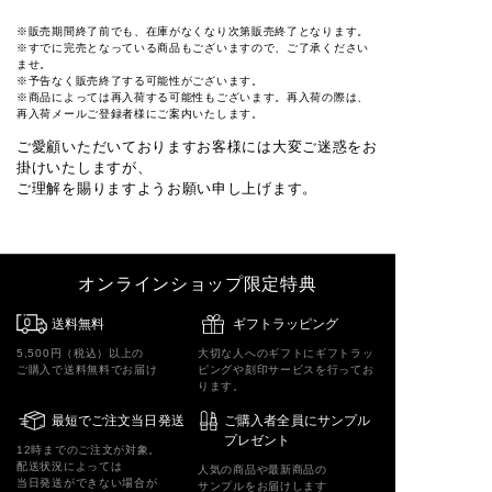
※販売期間終了前でも、在庫がなくなり次第販売終了となります。
※すでに完売となっている商品もございますので、ご了承ください
ませ。
※予告なく販売終了する可能性がございます。
※商品によっては再入荷する可能性もございます。再入荷の際は、
再入荷メールご登録者様にご案内いたします。
ご愛顧いただいておりますお客様には大変ご迷惑をお
掛けいたしますが、
ご理解を賜りますようお願い申し上げます。
オンラインショップ限定特典
送料無料
ギフトラッピング
5,500円（税込）以上の
大切な人へのギフトにギフトラッ
ご購入で送料無料でお届け
ピングや刻印サービスを行ってお
ります。
最短でご注文当日発送
ご購入者全員にサンプル
プレゼント
12時までのご注文が対象。
配送状況によっては
人気の商品や最新商品の
当日発送ができない場合が
サンプルをお届けします