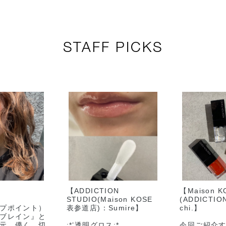
STAFF PICKS
【ADDICTION
【Maison 
STUDIO(Maison KOSE
(ADDICTIO
プポイント）
表参道店)：Sumire】
chi.】
ブレイン』と
元、儚く、切
:*’透明グロス:*.
今回ご紹介