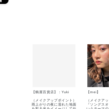
【鶴屋百貨店】：Yuki
【mei】
（メイクアップポイント）
（メイクアッ
雨上がりの夜に濡れた地面
『ソングスオ
を彩る光をイメージして仕
いうテーマの