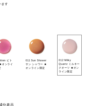
います
012 Milky
Bitten ビト
011 Sun Shower
Quartz ミルキー
 ★オンライ
サン シャワー ★
クオーツ ★オン
定
オンライン限定
ライン限定
成分表示