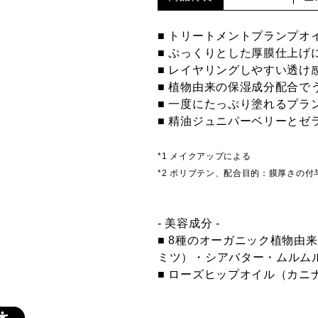
■ トリートメントプランプオ
■ ぷっくりとした厚膜仕上げ
■ レイヤリングしやすい透け
■ 植物由来の保湿成分配合で
■ 一度にたっぷり塗れるプラ
■ 精油ジュニパーベリーとゼ
*1 メイクアップによる
*2 ポリブテン、配合目的：膜厚さの付
- 美容成分 -
■ 8種のオーガニック植物
ミツ）・シアバター・ムルム
■ ローズヒップオイル（カニ