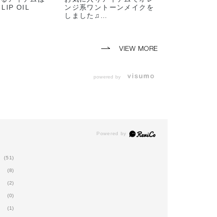
LIP OIL
ンジ系ワントーンメイクを
しました♫
estive 雫のよ
カラー
*ザ アイシャドウ *
e It はちみつの
023P Rigoletto
アイエロー
016M 1970
VIEW MORE
o Hold みずみ
やかなクリアオ
*ザ カラーシック アイラ
イナー*
powered by
03 Bedroom eyes
ているといつに
乾燥していた
*フィルム マスカラ ボリ
ューム＆ボリューム*
今は特に起こり
01 Black River
....
ルプランパーは
*ザ グロウ スティック*
ント効果もある
001P Above the moon
下地としてお使
す ♩
*チークティント*
(51)
002 Sneaking Out
(8)
ートメントプラ
も配合されてい
*ザ マット リップ リキッ
(2)
ド*
いるリップの上
(0)
010 Roman Sienna
乗せるだけで
(1)
が出て、簡単に
*リップ オイル プランパ