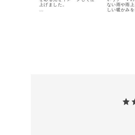
上げました。
ない雨や雨上
しい暖かみを
（メイクアップ手順）
がり後のキラ
<BASE-MAKE>
も、濡れて儚
➀ベースメイクは濡れ感を
をイメージし
表現するためにプライマー
アディクションを多めに馴
（メイクアッ
染ませ、
<BASE-MAK
とパウダーは軽めに仕上げ
雨に濡れた質
ます。
為、ツヤ感、
②ザ グロウスティック
限に出しフレ
は、Cゾーンと鼻の付け根
に仕上げます
から三角ゾーンまで広めに
のせていて、湿度のある地
<EYE>
面を表現します。
①パープルを
に雨の透き通
<EYE>
雨上がりの時
➀ザ アイシャドウ ソング
ほんのりとし
ス オブ レイン 107
ブラウンのク
Kisses of Rainをアイホ
のあるピンク
ール全体にアイシャドウブ
②ザ アイシャ
ラシ B 04で広げます。
Stay In
②ザ アイシャドウ 108C
全体に馴染ま
Rainy Nightはクリームの
イシャドウブラ
質感を活かして、ベースの
ブラシでぼか
カラーが少しモヤのような
➂ ②の上か