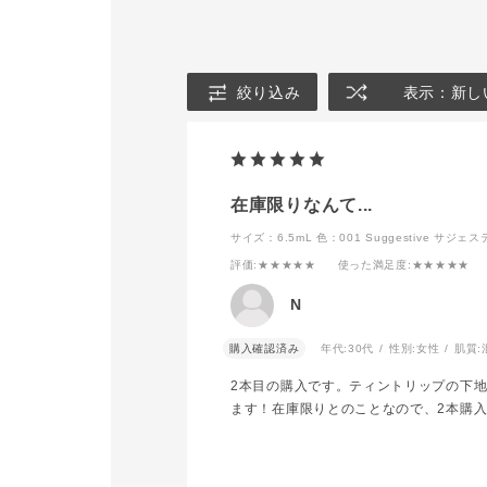
ヴェールがかかったように
ドウ106P Lov
重ねてブレンディングしま
Rainをま
す。
重幅あたりま
➂下まぶたはアイシャドウ
りぼかす。
ブラシ B 02で全体に広
下まぶたにも
絞り込み
表示：新し
げ、肌に馴染ませます。
との色を調節
街灯の反射をイメージする
➃最後、全体
ためにザ グロウスティッ
ャドウ ソン
ク 102G Sparkle Lights
イン107 Kiss
を下まぶたのカラーにかか
をふわっと重
るようにのせ、
目尻側も広め
在庫限りなんて...
艶感を出しているので、ザ
にメリハリを
アイシャドウ 108P
たも同様に重
サイズ：6.5mL
色：001 Suggestive サジ
Soaking Joyがぼやけない
っかりぼかす
評価
:★★★★★
使った満足度
:★★★★★
ようにしっかり色を出して
⑤目元の印象
います。
ぎないように
N
➃アイライナーはザ アイ
下で色味を変
シャドウ108Cを邪魔しな
上まつ毛は、
いように、まつ毛の間を埋
カラーニュアン
購入確認済み
年代:
30代
性別:
女性
肌質:
め、目のフレームに沿って
Cloudy M
引きます。
は、同じく003
2本目の購入です。ティントリップの下
マスカラもボリュームが出
Mustard
ます！在庫限りとのことなので、2本購
ないようにナチュラルに仕
色合いを合わ
上げます。
エモーショナ
質感をメインの目元に仕上
上げます。
げるために、アイライナー