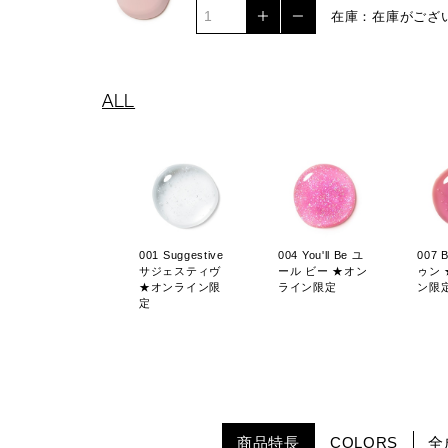
在庫：在庫がござ
ALL
001 Suggestive
004 You'll Be ユ
007 
サジェスティヴ
ール ビー ★オン
ゥン
★オンライン限
ライン限定
ン限
定
商品特長
COLORS
全