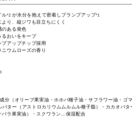
イル
が水分を抱えて密着しプランプアップ
*2
*1
により、縦ジワも目立ちにくく
感のある発色
うるおいをキープ
ンプアップチップ採用
ラニウムローズの香り
与
由来成分（オリーブ果実油・ホホバ種子油・サフラワー油・ゴ
ルバター（アストロカリウムムルムル種子脂）・カカオバタ
ナバラ果実油）・スクワラン…保湿配合