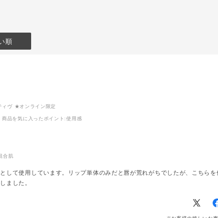
e Like
リップグロス、リップ下地
ニュアンス
つ毛の際から二
としてもご使用いただけま
ちゃいますよ
でのせふんわ
す♪
ADDICTI
のせ上まぶた
是非お試しください♩
ット リップ
い順
します。
とっても相
にザ アイシ
★ADDICTION STUDIO
組み合わせ
グス オブ レ
にてカウンセリング予約受
ね！
es of Rain
付中★
マスクの時
ねる。
ご予約については
きてきてしま
にのせ、自然
「STORES>SHOP
う方にもお
つけ、下まぶ
LIST」から店舗をお探し
ム ◎
ね、境目はし
いただくか、以下のURL
ツヤ感を足
ェスティヴ ★オンライン限定
。
をコピーしてご確認くださ
が明るく見
商品を気に入ったポイント
:使用感
が強くなりす
い。
ぜひお試し
、まつげは上
https://bit.ly/3GazFs8
い ☺︎
える。
ザ マスカラ
★ADDICTIO
ス WP007
にてカウン
混合肌
auve、下まつ毛
付中★
 Dark
ご予約につ
地として使用しています。リップ単体のみだと唇が荒れがちでしたが、こちらを
を使います。
「STORES>
入しました。
せ、柔らかく
LIST」か
ルな目元に仕
いただくか、
をコピーし
い。