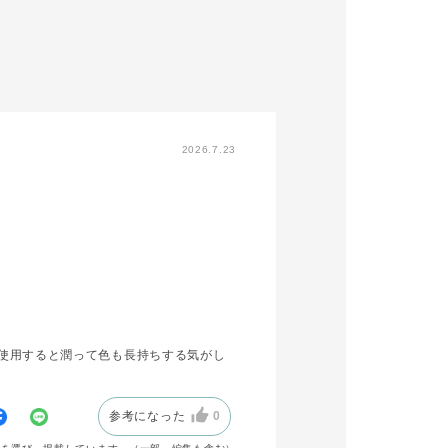
チェンジができ
ー*
 （＾Ｏ＾）
002 Adore It
ON人気のザ マ
 リキッドとも
**How to**
性がよく
ても素敵です
アイホール全体に023Pを
ふんわり伸ばし、
期でマットに飽
016Mを目のキワから目を
2026.7.23
った...とい
開けた時に見えるところま
すすめのアイテ
でぼかし塗ります。
この２色でグラデーション
すだけでもお顔
を作り、まつげとまつげの
えやすいので、
間を
になってくださ
アイライナーで埋めて目の
印象をハッキリさせます。
N STUDIO
チークは小鼻と黒目が交わ
セリング予約受
るところに丸く入れました
♫
いては
丸く入れることによって女
使用すると潤って色も長持ちする気がし
SHOP
性らしい印象に仕上がりま
ら店舗をお探し
す☺︎
以下のURL
てご確認くださ
リップはチークティントを
参考になった
0
ベースで仕込み、その上に