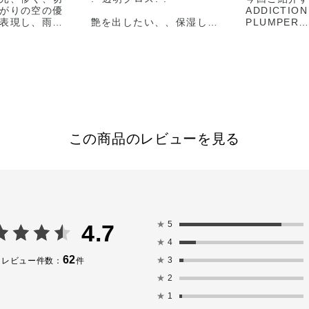
がりの空の優
ADDICTION 
表現し、雨上
艶を出したい、、保湿した
PLUMPER
キラしつつ
い、、ナチュラルに仕上げ
*001 Sugg
く切ない情景
たい、、透明感を出した
うなクリア
ました。
い、、etc…
*002 Ador
ようなクリ
プ手順）
そんな時はこちらのアイテ
*003 Hue t
E>
ムをおすすめします!
ずしいつや
感を表現する
レンジ
濡れ感を最大
◆ADDICTION LIP OIL
ッシュな素肌
PLUMPER
マスクをし
この商品のレビューを見る
。
001 Suggestive 雫のよう
間にか唇が
なクリアカラー
り、、、
という事が
メインカラー
花々に光るみずみずしい
やすいですよね
る透明感と、
「朝露」のように、
リップオイ
に出る太陽の
透明感のあるぷっくりとし
トリートメ
た温かみを
た唇と、高いケア効果を叶
のでリップ
リームと深み
えるリップオイル。
いいただけま
★
5
4.7
で表現。
★
4
ドウ111C
美容液成分が配合されてお
また、トリ
をまつ毛の際から
り、潤いを与え乾燥による
ンプオイル
62
★
3
レビュー件数：
件
せ、境目をア
かさつきを防いでくれま
るので
★
2
シ B 03の
す。
普段使って
す。
自然な透け感のある発色
にササっと
★
1
らザ アイシャ
で、トリートメントケア、
ぷっくり感