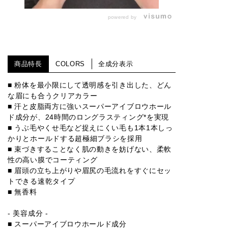
powered by
商品特長
COLORS
全成分表示
■ 粉体を最小限にして透明感を引き出した、どん
な眉にも合うクリアカラー
■ 汗と皮脂両方に強いスーパーアイブロウホール
ド成分が、24時間のロングラスティング*を実現
■ うぶ毛やくせ毛など捉えにくい毛も1本1本しっ
かりとホールドする超極細ブラシを採用
■ 束づきすることなく肌の動きを妨げない、柔軟
性の高い膜でコーティング
■ 眉頭の立ち上がりや眉尻の毛流れをすぐにセッ
トできる速乾タイプ
■ 無香料
- 美容成分 -
■ スーパーアイブロウホールド成分