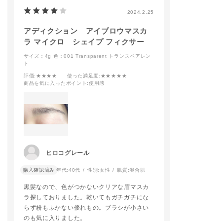
2024.2.25
アディクション アイブロウマスカ
ラ マイクロ シェイプ フィクサー
サイズ：4g
色：001 Transparent トランスペアレン
ト
評価
:★★★★
使った満足度
:★★★★★
商品を気に入ったポイント
:使用感
ヒロコグレール
購入確認済み
年代:
40代
性別:
女性
肌質:
混合肌
黒髪なので、色がつかないクリアな眉マスカ
ラ探しておりました。乾いてもガチガチにな
らず粉もふかない優れもの。ブラシが小さい
のも気に入りました。