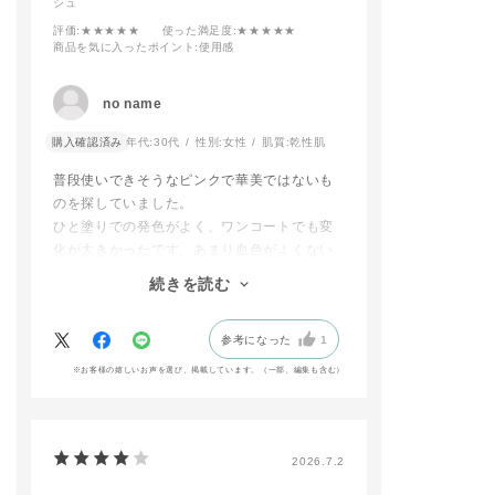
シュ
Window（限定
•ザ リップグロス
評価
:★★★★★
使った満足度
:★★★★★
4 Pink Mood
商品を気に入ったポイント
:使用感
•ザ ネイルポリ
+ 046S Peachy 
•ザ ジェルアイ
no name
ー 101 Leather
nge（限定色）
購入確認済み
年代:
30代
性別:
女性
肌質:
乾性肌
•アイブロウマス
カラーニュアンス
普段使いできそうなピンクで華美ではないも
02 Latte Blon
のを探していました。
定色）
ひと塗りでの発色がよく、ワンコートでも変
ーーーーーーー
化が大きかったです。あまり血色がよくない
ーーーーーーー
ーーーーーー
爪なので、色が明るいと浮くかもと心配して
続きを読む
いましたが、薄塗りでも血色が良くなったよ
※限定品には限
うに見えるので、凄く使いやすいと思いまし
ざいます。
参考になった
1
た。ローズ系の中でも塗りやすいピンクベー
店頭にてお試し
ジュかなと思います。ありがとうございま
※お客様の嬉しいお声を選び、掲載しています。（一部、編集も含む）
だけますので是
す。
店お待ちしてお
🤎
#addictionbeaut
2026.7.2
#アディクション