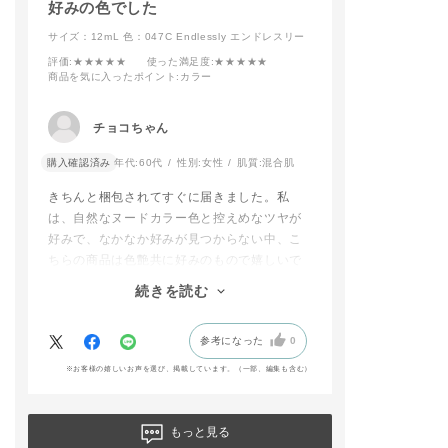
#アディクション
好みの色でした
ップ
#オレンジメイ
サイズ：12mL
色：047C Endlessly エンドレスリー
#春コスメ
評価
:★★★★★
使った満足度
:★★★★★
商品を気に入ったポイント
:カラー
チョコちゃん
購入確認済み
年代:
60代
性別:
女性
肌質:
混合肌
きちんと梱包されてすぐに届きました。私
は、自然なヌードカラー色と控えめなツヤが
好みで、なかなか好みが見つからない中、こ
ちらの商品は色艶共に好みのもので嬉しいで
す。
続きを読む
ラメも目立たなくて、何より長持ちしていま
す。剥がれとツヤの加減が自然に無くなって
参考になった
0
いくので、すぐに塗り直さなくても気になら
なくて助かってます。
※お客様の嬉しいお声を選び、掲載しています。（一部、編集も含む）
もっと見る