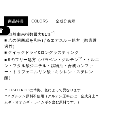
商品特長
COLORS
全成分表示
*1
■ 自然由来指数最大81％
■ 爪の閉塞感を和らげるエアスルー処方（酸素透
過性）
■ クイックドライ&ロングラスティング
*2
■ 9のフリー処方（パラベン・グルテン
・トルエ
ン・フタル酸ジエチル・鉱物油・合成カンファ
ー・トリフェニルリン酸・キシレン・スチレン
酸）
＊1 ISO 16128に準拠。色によって異なります
＊2 グルテン原料不使用（グルテン原料とは、全成分上コ
ムギ・オオムギ・ライムギを含む原料です。）