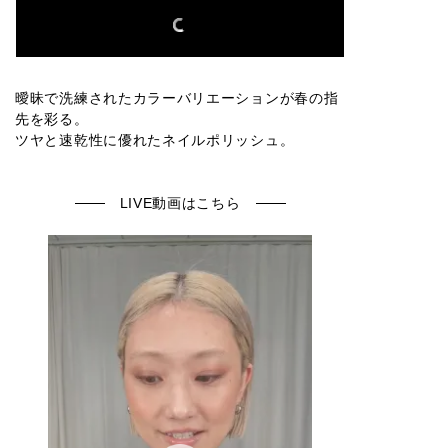
022P
023S
045C
024SP
027C
曖昧で洗練されたカラーバリエーションが春の指
先を彩る。
ツヤと速乾性に優れたネイルポリッシュ。
029C
042C
030S
031C
033PR
LIVE動画はこちら
034PR
035SP