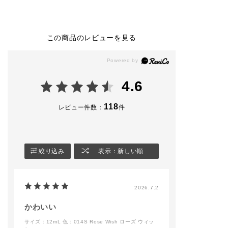
_________________
UALITY
・THE NAIL POLIS
_________________
LOOKをご紹介
H ＋ ¥2,420(税込)
______
ます！
034PR Frozen Sky
この商品のレビューを見る
THE NAIL POLISH+
色相を揃えたモ
ーーーーーーーーーー
¥2,420(税込)
マティックなコ
ーーーーーーーーーー
043C Cloud Bed
ーションで、ど
ーーーーーー
合わせもADDICT
_________________
らしく“媚びない
4.6
addictionbeauty_offi
_________________
クアップルック
cial
______
ます✨
#アディクション
118
レビュー件数：
件
ADDICTIONBEAUTY
addictionbeauty_offi
オレンジカラー
#アディクションショ
cial
に肌に馴染みヘ
ップ
#ネイル
な印象に仕上が
遠鉄百貨店
#nail
🧡
#デパコス
#アディクション
絞り込み
表示：新しい順
スプリング
#デパコス
ーーーーーーー
コスメ
#soapnails
ーーーーーーー
#ネイル
ーーーーーー
#nail
【使用製品】
2026.7.2
•ザ シングルア
ドウ 101P Sun
Noon（限定色）
かわいい
•ザ シングルア
サイズ：12mL
色：014S Rose Wish ローズ ウィッ
ドウ 102P Sunr