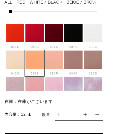
ALL
RED
WHITE / BLACK
BEIGE / BROWN
PINK / PURPL
001C
002C
004C
007C
008C
043C
046S
010P
044C
012S
013P
014S
015PR
016PR
036SP
在庫：在庫がございます
内容量：12mL
数量
037P
017SP
019S
020S
047C