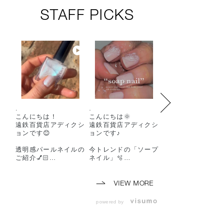
STAFF PICKS
.
.
Spring 2026 Col
こんにちは！
こんにちは🌞
on “MONOCHR
遠鉄百貨店アディクシ
遠鉄百貨店アディクシ
TIC MIRAGE”
ョンです😊
ョンです♪
2025年12月26
透明感パールネイルの
今トレンドの「ソープ
開始
ご紹介💅🏻
ネイル」🫧
2026年1月9日発
春らしいカラーで手元
ミルキーな白でつく
からオシャレを楽しみ
る、石鹸みたいなソー
ーーーーーーー
ましょう😊
プネイル🧼
ーーーーーーー
VIEW MORE
ちゅるんとしたツヤ感
ーーーーーー
ーーーーーーーーーー
と、ほんのり透けるニ
powered by
ーーーーーーーーーー
ュアンス。
2026 Spring coll
ーーーーーー
onからFRESH S