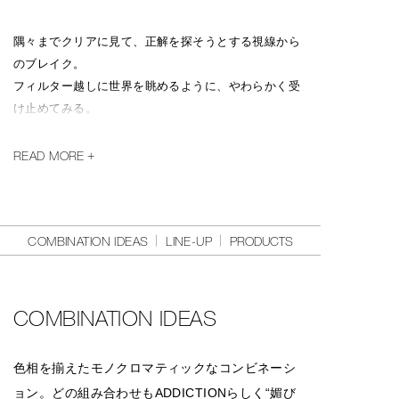
隅々までクリアに見て、正解を探そうとする視線から
のブレイク。
フィルター越しに世界を眺めるように、やわらかく受
け止めてみる。
見えるものも、感じることも
READ MORE
曖昧なままに受け入れることで、
心がほどけていくような安らぎが生まれる。
2026年の春、ADDICTIONが表現するのは
COMBINATION IDEAS
LINE-UP
PRODUCTS
モノクロマティックな揺らぎの中に浮かぶ、
曖昧な美しさ。
COMBINATION IDEAS
境界線のないムードをリップグロスやアイシャドウに
映し込み、
色相を揃えたモノクロマティックなコンビネーシ
ひとつの色相でまとめた、媚びない５つのルックを提
ョン。どの組み合わせもADDICTIONらしく“媚び