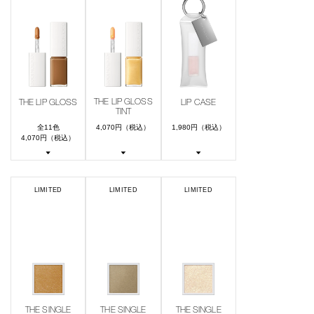
THE LIP GLOSS
THE LIP GLOSS
LIP CASE
TINT
全11色
4,070円（税込）
1,980円（税込）
4,070円（税込）
LIMITED
LIMITED
LIMITED
THE SINGLE
THE SINGLE
THE SINGLE