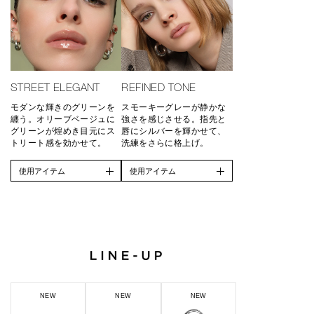
STREET ELEGANT
REFINED TONE
モダンな輝きのグリーンを
スモーキーグレーが静かな
纏う。オリーブベージュに
強さを感じさせる。指先と
グリーンが煌めき目元にス
唇にシルバーを輝かせて、
トリート感を効かせて。
洗練をさらに格上げ。
使用アイテム
使用アイテム
NEW
NEW
NEW