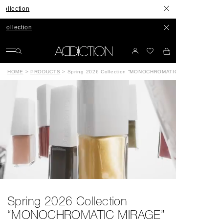
長年構想したスキンケアが、ついに誕
発色やセット力、カラーもリニュー
HOME
>
PRODUCTS
>
Spring 2026 Collection “MONOCHROMATIC MIRAGE”
Spring 2026 Collection
“MONOCHROMATIC MIRAGE”