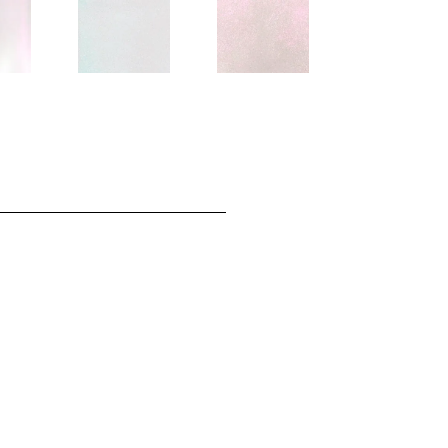
l
034PR Frozen
035SP Ultra Star
パール
Sky フローズン
ウルトラ スター
スカイ