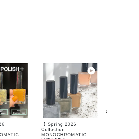
26
【 Spring 2026
2025年12
️
Collection
約開始
OMATIC
MONOCHROMATIC
2026年1月