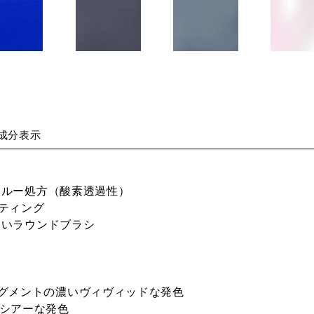
 Moroccan
030S Blue Hour
031C London ロ
033PR Opa
e モロッカン
ブルー アワー
ンドン
Moon オ
ー
ムーン
成分表示
スルー処方（酸素透過性）
ティング
ないラウンドブラシ
クでピグメントの濃いヴィヴィッドな発色
あるシアーな発色