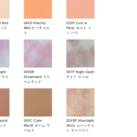
d Bed
046S Peachy
010P Lost in
ベッド
Melt ピーチメル
Paris ロスト イ
ト
ン パリ
ight
036SP
037P Night Spell
ワイライ
Dreamland ドリ
ナイト スペル
ームランド
wind
045C Calm
024SP Moonlight
ンド
World カーム ワ
Story ムーンライ
ールド
ト ストーリー