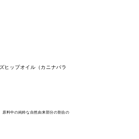
ーズヒップオイル（カニナバラ
した自然由来指数。原料中の純粋な自然由来部分の割合の