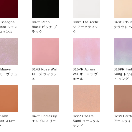
 Shanghai
007C Pitch
008C The Arctic
043C Clou
ance シャン
Black ピッチ ブ
ジ アークティッ
クラウド 
 ロマンス
ラック
ク
 Mauve
014S Rose Wish
015PR Aurora
016PR Twil
u モーヴ チュ
ローズ ウィッシ
Veil オーロラ ヴ
Song ト
ュ
ェール
ト ソング
 Slow
047C Endlessly
022P Coastal
023S Earth
mer スロー
エンドレスリー
Sand コースタル
アースウィ
ー
サンド