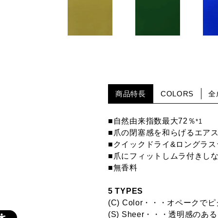
027C Olive
029C Posh
042C
Cocktail オリー
Green ポッシュ
Blu
ブ カクテル
グリーン
ブル
商品特長
COLORS
全
■自然由来指数最大72％
*1
■爪の閉塞感を和らげるエア
■クイックドライ&ロングラス
■爪にフィットしムラ付きし
■無香料
5 TYPES
(C) Color・・・オペー
(S) Sheer・・・透明感の