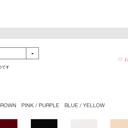
めです
 BROWN
PINK / PURPLE
BLUE / YELLOW