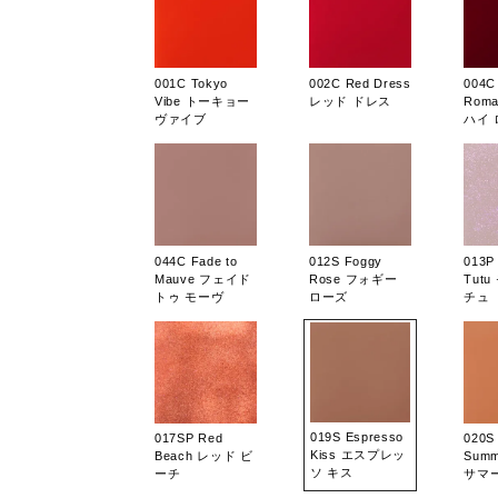
001C Tokyo
002C Red Dress
004C
Vibe トーキョー
レッド ドレス
Rom
ヴァイブ
ハイ
044C Fade to
012S Foggy
013P
Mauve フェイド
Rose フォギー
Tut
トゥ モーヴ
ローズ
チュ
019S Espresso
017SP Red
020S
Kiss エスプレッ
Beach レッド ビ
Sum
ソ キス
ーチ
サマ