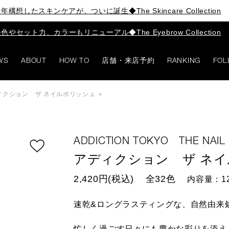
年構想したスキンケアが、ついに誕生◆The Skincare Collection
色やセット力、カラーもリニューアル◆The Eyebrow Collection
WS
ABOUT
HOW TO
店舗・来店予約
RANKING
FOL
ィクション ザ ネイルポリッシュ ＋
ADDICTION TOKYO THE NAIL 
アディクション ザ ネイ
2,420円(税込)
全32色
内容量：1
速乾&ロングラスティングな、自然由来
忙しく過ごす日々にも豊かな彩りを添え