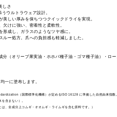
美しさ
添うウルトラウェア設計。
体が美しい厚みを保ちつつクイックドライを実現。
れ、欠けに強い、密着性と柔軟性。
膜を形成し、ガラスのようなツヤ感に。
アスルー処方。爪への負担感も軽減しました。
来成分（オリーブ果実油・ホホバ種子油・ゴマ種子油）・ロ
に均一に塗布します。
tion for Standardization（国際標準化機構）が定めるISO 16128 に準拠
（水を含まない）。
料とは、全成分上コムギ・オオムギ・ライムギを含む原料です。）