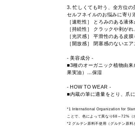
3. 忙しくても叶う、全方位の
セルフネイルのお悩みに寄り
［速乾性］ とろみのある液
［持続性］ クラックや剥が
［光沢感］ 平滑性のある皮
［開放感］ 閉塞感のないエ
- 美容成分 -
■3種のオーガニック植物由
果実油）…保湿
- HOW TO WEAR -
■内蔵の筆に適量をとり、爪
*1 International Organiza
ことで、色によって異なり68～72%
*2 グルテン原料不使用（グルテン原