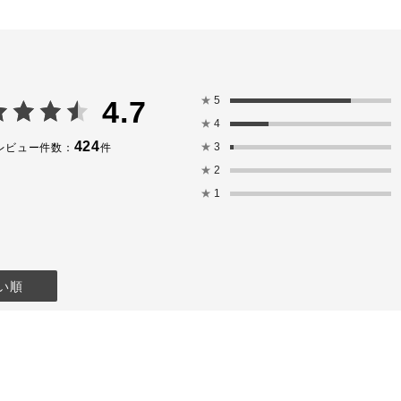
NDATION
600(税込)
E ESSENCE
WDER
★
5
4.7
NT +
★
4
950(税込)
850(税込)
424
★
3
レビュー件数：
件
★
2
KEUP TRIAL
★
1
4,950(税
ーーーーーー
ーーー
より店頭でもお
い順
ます🗽✨
をお待ちして
NBEAUTY
tokyo #アディ
林坊大和 #ア