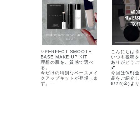
✨️PERFECT SMOOTH
こんにちは🌞
BASE MAKE UP KIT
いつも投稿を
​理想の肌を、質感で選べ
ありがとうご
る。
💕
今だけの特別なベースメイ
今回は9/5(
クアップキットが登場しま
品をご紹介し
す。
8/22(金)
です🗓
​【5月22日(金) 予約開
ーーーーーー
始】
ーーーーーー
【6月5日(金) 数量限定発
🏷COMPLE
売】
PALETTE ”
限定 2種 ¥4
​お好みのファンデーション
現品に、
🏷SKIN RE
毛穴をなめらかに整える大
FRESH CO
人気のプライマーとバー
新 3種 各¥4