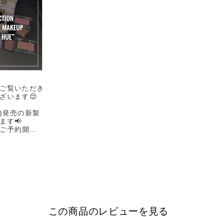
ご覧いただき
ざいます😌
金)発売の新製
ます📢
よりご予約開始
ーーーーーー
ーーー
TE
SOFT HUE”
,950(税込)
FLECT
NCEALER
この商品のレビューを見る
,950(税込)