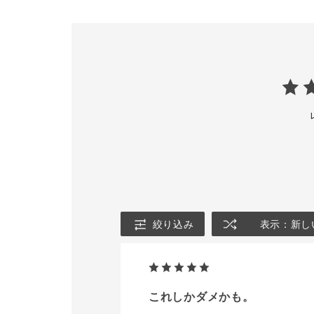
ム、
人気のクレンジングオイル
🏷THE FOU
のミニサイズをセット。
LIFT GLOW
新 1色 ¥6,
​夏の肌を格上げする、
ADDICTIONのこだわりを
🏷INVISIBL
凝縮しました✨️
LOOSE PO
TRANSLUCE
◆パーフェクト スムース
新 1色 ¥4,
ベースメイクアップキット
レフィル ¥3,
※​￥8,800〜￥10,450 (税
込)
🏷BASE MA
限定品につき、数に限りが
KIT Ⅱ
ございます。
限定 3種 各¥
込)
[キット内容]
・ブラー＆ロック プライ
ーーーーーー
マー 15g
ーーーーーー
・シルキーバームスティッ
8/22(金)
絞り込み
表示：新し
ク 3g
試しいただけ
・オイルクレンジング オ
皆様のご来店
ールデイリセット 35 mL
おります😊
・アディクション ファン
@タグ付け
デーション 製品現品⭐️
#ADDICTIO
これしかダメかも。
※ファンデーションの種類
#addiction
により価格が異なります。
クション #香