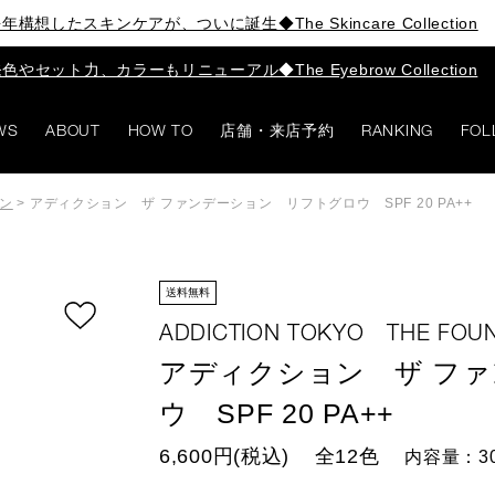
年構想したスキンケアが、ついに誕生◆The Skincare Collection
色やセット力、カラーもリニューアル◆The Eyebrow Collection
WS
ABOUT
HOW TO
店舗・来店予約
RANKING
FOL
ン
>
アディクション ザ ファンデーション リフトグロウ SPF 20 PA++
送料無料
ADDICTION TOKYO THE FOU
アディクション ザ フ
ウ SPF 20 PA++
6,600円(税込)
全12色
内容量：3