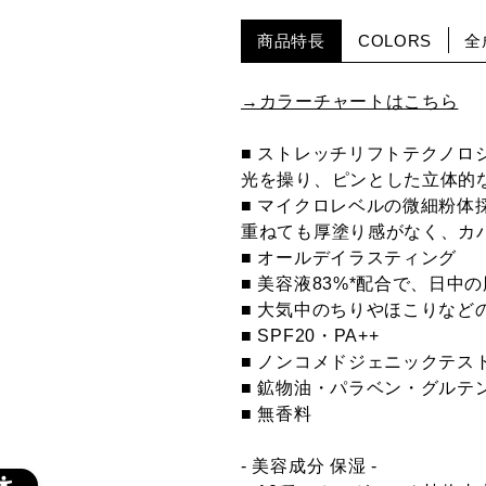
商品特長
COLORS
全
→カラーチャートはこちら
■ ストレッチリフトテクノロ
光を操り、ピンとした立体的
■ マイクロレベルの微細粉体
重ねても厚塗り感がなく、カ
■ オールデイラスティング
■ 美容液83%*配合で、日中
■ 大気中のちりやほこりな
■ SPF20・PA++
■ ノンコメドジェニックテス
■ 鉱物油・パラベン・グルテ
■ 無香料
- 美容成分 保湿 -