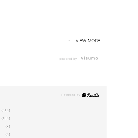
VIEW MORE
powered by
(316)
(100)
(7)
(0)