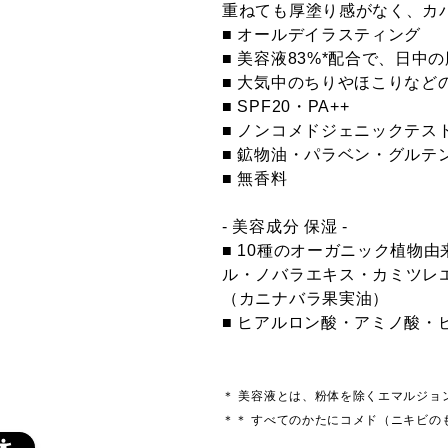
重ねても厚塗り感がなく、カ
■ オールデイラスティング
■ 美容液83%*配合で、日中
■ 大気中のちりやほこりな
■ SPF20・PA++
■ ノンコメドジェニックテス
■ 鉱物油・パラベン・グルテ
■ 無香料
- 美容成分 保湿 -
■ 10種のオーガニック植物
ル・ノバラエキス・カミツレ
（カニナバラ果実油）
■ ヒアルロン酸・アミノ酸・
＊ 美容液とは、粉体を除くエマルジョ
＊＊ すべてのかたにコメド（ニキビの