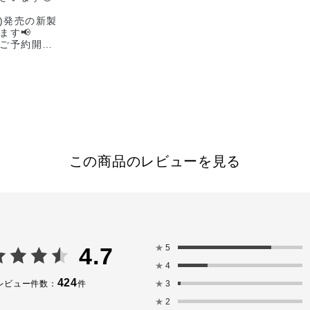
金)発売の新製
ます📢
よりご予約開始
ーーーーーー
ーーー
TE
SOFT HUE”
,950(税込)
FLECT
NCEALER
この商品のレビューを見る
,950(税込)
NDATION
600(税込)
E ESSENCE
WDER
★
5
4.7
NT +
★
4
950(税込)
850(税込)
424
★
3
レビュー件数：
件
★
2
KEUP TRIAL