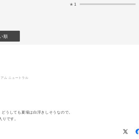
★
1
4,950(税
ーーーーーー
ーーー
より店頭でもお
い順
ます🗽✨
をお待ちして
NBEAUTY
tokyo #アディ
林坊大和 #ア
ミディアム ニュートラル
香林坊大和 #
コンプリート
ンシーラー#
ョンリフトグ
ジブルエッセ
。どうしても夏場は白浮きしそうなので。
ウダー#ベー
プトライアル
入りです。
コスメ#限定
肌
スメ#新作コ