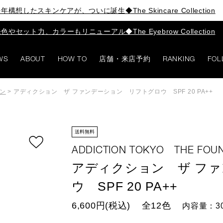
年構想したスキンケアが、ついに誕生◆The Skincare Collection
色やセット力、カラーもリニューアル◆The Eyebrow Collection
WS
ABOUT
HOW TO
店舗・来店予約
RANKING
FOL
ン
>
アディクション ザ ファンデーション リフトグロウ SPF 20 PA++
送料無料
ADDICTION TOKYO THE FOU
アディクション ザ フ
ウ SPF 20 PA++
6,600円(税込)
全12色
内容量：3