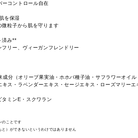
バーコントロール自在
の肌を保湿
どの微粒子から肌を守ります
ト済み**
ンフリー、ヴィーガンフレンドリー
由来成分（オリーブ果実油・ホホバ種子油・サフラワーオイ
エキス・ラベンダーエキス・セージエキス・ローズマリーエ
ビタミンE・スクワラン
ンのことです
もと）ができないというわけではありません