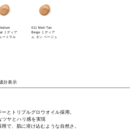
Medium
011 Med-Tan
ral ミディア
Beige ミディア
ニュートラル
ム タン ベージュ
成分表示
ジーとトリプルグロウオイル採用。
なツヤとハリ感を実現
採用で、肌に溶け込むような自然さ。