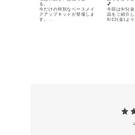
る。
💕
今だけの特別なベースメイ
今回は9/5(
クアップキットが登場しま
品をご紹介し
す。
8/22(金)
です🗓
​【5月22日(金) 予約開
ーーーーーー
始】
ーーーーーー
【6月5日(金) 数量限定発
🏷COMPLE
売】
PALETTE ”
限定 2種 ¥4
​お好みのファンデーション
現品に、
🏷SKIN RE
毛穴をなめらかに整える大
FRESH CO
人気のプライマーとバー
新 3種 各¥4
ム、
人気のクレンジングオイル
🏷THE FOU
のミニサイズをセット。
LIFT GLOW
新 1色 ¥6,
​夏の肌を格上げする、
ADDICTIONのこだわりを
🏷INVISIBL
凝縮しました✨️
LOOSE PO
TRANSLUCE
◆パーフェクト スムース
新 1色 ¥4,
ベースメイクアップキット
レフィル ¥3,
※​￥8,800〜￥10,450 (税
込)
🏷BASE MA