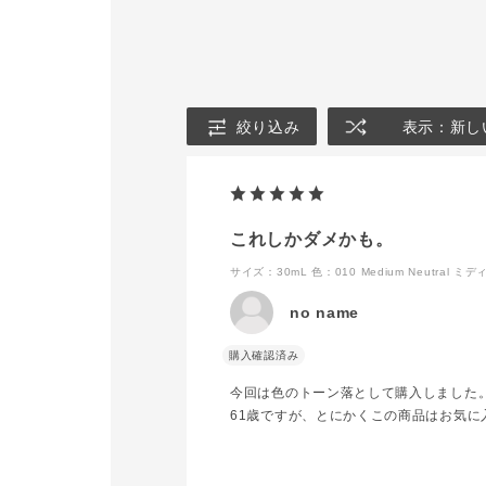
限定品につき、数に限りが
KIT Ⅱ
ございます。
限定 3種 各¥
込)
[キット内容]
・ブラー＆ロック プライ
ーーーーーー
マー 15g
ーーーーーー
・シルキーバームスティッ
8/22(金)
絞り込み
表示：新し
ク 3g
試しいただけ
・オイルクレンジング オ
皆様のご来店
ールデイリセット 35 mL
おります😊
・アディクション ファン
@タグ付け
デーション 製品現品⭐️
#ADDICTIO
これしかダメかも。
※ファンデーションの種類
#addiction
により価格が異なります。
クション #香
サイズ：30mL
色：010 Medium Neutral 
＿＿＿＿＿＿＿＿＿＿＿＿
ディクション
＿＿
金沢百貨店 #デパコス #ベ
no name
選べるファンデーションは
ースメイク#
こちらの３種類✨
パレット#コ
⭐️ザ ファンデーション リ
購入確認済み
ファンデーシ
フトグロウ
ロウ#インビ
今回は色のトーン落として購入しました
⭐️ザ ファンデーション コ
ンスルースパ
ンフィデント フィックス
スメイクアッ
61歳ですが、とにかくこの商品はお気に
⭐️スキンリフレクト ラス
キット#復刻
ティング UVクッションフ
コスメ#ツヤ
ァンデーション(レフィル)
#おすすめコ