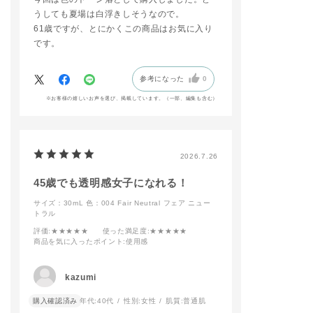
しております😊
※ファンデーションの
@タグ付け
うしても夏場は白浮きしそうなので。
種類により価格が異な
61歳ですが、とにかくこの商品はお気に入り
ります。
#ADDICTIONBEAUT
です。
＿＿＿＿＿＿＿＿＿＿
Y #addictiontokyo #
＿＿＿＿
アディクション #香林
選べるファンデーショ
坊大和 #アディクショ
参考になった
0
ンはこちらの３種類✨
ン香林坊大和 #金沢百
⭐️ザ ファンデーション
貨店 #デパコス #ベー
※お客様の嬉しいお声を選び、掲載しています。（一部、編集も含む）
リフトグロウ
スメイク#コンプリー
⭐️ザ ファンデーション
トパレット#コンシー
コンフィデント フィ
ラー#ファンデーショ
ックス
ンリフトグロウ#イン
⭐️スキンリフレクト ラ
ビジブルエッセンスル
2026.7.26
スティング UVクッシ
ースパウダー#ベース
ョンファンデーション
メイクアップトライア
45歳でも透明感女子になれる！
(レフィル)
ルキット#復刻コスメ
#限定コスメ#ツヤ肌
サイズ：30mL
色：004 Fair Neutral フェア ニュー
​店頭にて、あなたにぴ
#おすすめコスメ#新
トラル
ったりの質感をご提案
作コスメ#抜け感メイ
評価
:★★★★★
使った満足度
:★★★★★
いたします。
ク#透明感 #ギフト
商品を気に入ったポイント
:使用感
👉️ addiction_takash
#コスメ #美容部員 #
imayatakasaki
人気カラー #Mood提
プロフィールのリンク
案 #コスメ好きと繋が
kazumi
より
りたい #美容部員が選
📲WEB予約も受付中
ぶコスメ #美容部員ス
購入確認済み
年代:
40代
性別:
女性
肌質:
普通肌
タグラム