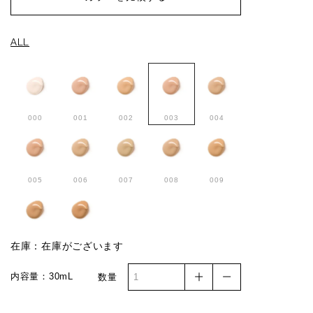
ALL
000
001
002
003
004
005
006
007
008
009
010
011
在庫：在庫がございます
内容量：30mL
数量