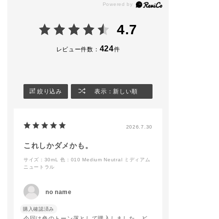
イルのミニサイズをセ
込)
ット。
🏷THE FOUNDATIO
4.7
​夏の肌を格上げする、
N LIFT GLOW
ADDICTIONのこだわ
新 1色 ¥6,600(税込)
りを凝縮しました✨️
424
レビュー件数：
件
🏷INVISIBLE ESSE
◆パーフェクト スム
NCE LOOSE POWD
ース ベースメイクア
ER TRANSLUCENT
ップキット
+
※​￥8,800〜￥10,450
新 1色 ¥4,950(税込)
絞り込み
表示：新しい順
(税込)
レフィル ¥3,850(税
限定品につき、数に限
込)
りがございます。
🏷BASE MAKEUP T
2026.7.30
[キット内容]
RIAL KIT Ⅱ
・ブラー＆ロック プ
限定 3種 各¥4,950
ライマー 15g
(税込)
これしかダメかも。
・シルキーバームステ
サイズ：30mL
色：010 Medium Neutral ミディアム
ィック 3g
ーーーーーーーーーー
ニュートラル
・オイルクレンジング
ーーーーーーーーーー
オールデイリセット 3
ー
5 mL
8/22(金)より店頭でも
no name
・アディクション フ
お試しいただけます🗽
ァンデーション 製品
✨
購入確認済み
現品⭐️
皆様のご来店をお待ち
今回は色のトーン落として購入しました。ど