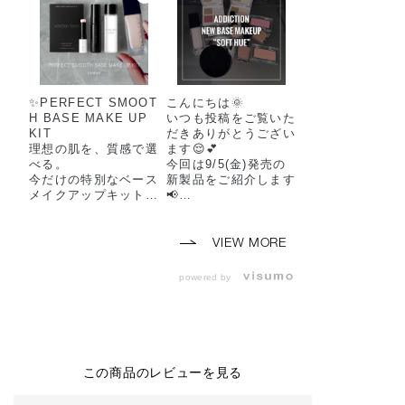
✨️PERFECT SMOOT
こんにちは🌞
H BASE MAKE UP
いつも投稿をご覧いた
KIT
だきありがとうござい
​理想の肌を、質感で選
ます😌💕
べる。
今回は9/5(金)発売の
今だけの特別なベース
新製品をご紹介します
メイクアップキットが
📢
登場します。
8/22(金)よりご予約開
始です🗓
​【5月22日(金) 予約開
ーーーーーーーーーー
VIEW MORE
始】
ーーーーーーーーーー
【6月5日(金) 数量限
ー
powered by
定発売】
🏷COMPLETE PALE
TTE ”SOFT HUE”
​お好みのファンデーシ
限定 2種 ¥4,950(税
ョン現品に、
込)
毛穴をなめらかに整え
る大人気のプライマー
🏷SKIN REFLECT F
この商品のレビューを見る
とバーム、
RESH CONCEALER
人気のクレンジングオ
新 3種 各¥4,950(税