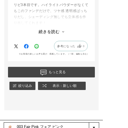
色選びもぜひ私たちに
リピ3本目です。ハイライトパウダーがなくて
お任せください✨️
もこのファンデだけで、ツヤ感 透明感ばっち
りだし、シェーディング無しでも立体感を作
​#ADDICTIONBEAUT
Y #限定キット #ベー
り出してくれます！
スメイク #高崎高島屋
45歳の化粧水でしかお手入れしていない肌で
続きを読む
#アディクションショ
すので、シミ そばかすはしっかりあります
ップ
が、ある程度カバーしてくれるので仕上がり
addictionbeauty_offi
参考になった
0
はナチュラルに見えるし、褒められたりもし
cial
ます。
※お客様の嬉しいお声を選び、掲載しています。（一部、編集も含む）
以前、コスパ重視で安いカバーファンデを使
用した時は残念ながらここまでナチュラルな
ツヤ感を作り出せませんでした。
もっと見る
やはり、アディクションが1番です。
絞り込み
表示：新しい順