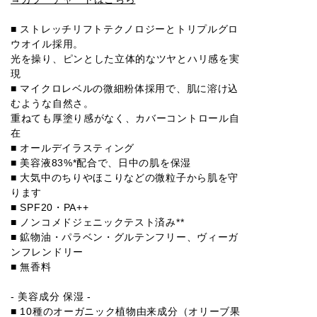
■ ストレッチリフトテクノロジーとトリプルグロ
ウオイル採用。
光を操り、ピンとした立体的なツヤとハリ感を実
現
■ マイクロレベルの微細粉体採用で、肌に溶け込
むような自然さ。
重ねても厚塗り感がなく、カバーコントロール自
在
■ オールデイラスティング
■ 美容液83%*配合で、日中の肌を保湿
■ 大気中のちりやほこりなどの微粒子から肌を守
ります
■ SPF20・PA++
■ ノンコメドジェニックテスト済み**
■ 鉱物油・パラベン・グルテンフリー、ヴィーガ
ンフレンドリー
■ 無香料
- 美容成分 保湿 -
■ 10種のオーガニック植物由来成分（オリーブ果