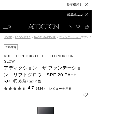
長年構想したスキンケアが、ついに誕生◆The
発色やセット力、カラーもリニューアル◆The
HOME
>
PRODUCTS
>
BASE MAKE-UP
>
ファンデーション
アディクション ザ ファン
送料無料
ADDICTION TOKYO THE FOUNDATION LIFT
GLOW
アディクション ザ ファンデーショ
ン リフトグロウ SPF 20 PA++
6,600円(税込)
全12色
4.7
（424）
レビューを見る