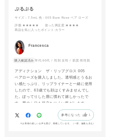
9 Maple Ginger
ぷるぷる
※(⭐️)限定品は
サイズ：7.5mL
色：005 Bare Rose ベア ローズ
りがございます
評価
:★★★★★
使った満足度
:★★★★
☑️POINT
商品を気に入ったポイント
:カラー
アイライナーは
目尻には引かず
と二重内に入れ
Francesca
しっかりぼかす
アイシャドウと
み、
購入確認済み
年代:
60代
性別:
女性
肌質:
乾性肌
自然に引き締ま
象になるんです！
アディクション ザ・リップグロス 005
ベアローズを購入しました。透明感とうるお
目頭にもアイシ
い感たっぷり、リップライナーと一緒に使用
をのせることで
したので、63歳でも顔はくすみませんでし
りとした印象の
目元に仕上がり
た。ぽってりした唇に慣れて嬉しかったで
特に丸目の方や
す。唇のシワも目立ちにくい気がします。
垂れて見えてし
におすすめなの
参考になった
1
す！
※お客様の嬉しいお声を選び、掲載しています。（一部、編集も含む）
アイブロウマス
黄みのくすみベ