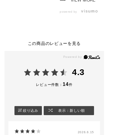
VIEW MORE
リップグロスティント
リップグロスティント
Main Team
は唇の水分に反応し
は唇の水分に反応し
▫️ザ シングル ア
powered by
て、
て、
ャドウ パール 1
ピンクカラーに染まる
ピンクカラーに染まる
Breezy Camel (⭐
ティントタイプのグロ
ティントタイプのグロ
▫️ザ シングル ア
スです💋
スです💋
ャドウ パール 1
Golden Sepia (⭐
2025年12月26日
2025年12月26日
▫️ザ ジェル アイ
この商品のレビューを見る
（金）予約開始
（金）予約開始
ナー 103 Dark 
2026年 1月9日（金）
2026年 1月9日（金）
amon (⭐️)
発売
発売
▫️ザ ブラッシュ 
☑︎アディクション ザ
☑︎アディクション ザ
ト 014M Mello
リップグロス 全11色
リップグロス 全11色
n
4.3
4,070円（税込）
4,070円（税込）
▫️ザ ブラッシュ 
☑︎ アディクション ザ
☑︎ アディクション ザ
アンサー 008N 
リップグロス ティン
リップグロス ティン
e Elegance
14
レビュー件数：
件
ト 4,070円（税込）
ト 4,070円（税込）
▫️ザ マスカラ カ
ニュアンス WP 017
#アディクション#add
#アディクション#add
Ultra Black
ictionbeauty#アディ
ictionbeauty#アディ
▫️アイブロウマス
クションショップ#コ
クションショップ#コ
カラーニュアンス
絞り込み
表示：新しい順
スメ#メイク#アイメ
スメ#メイク#アイメ
02 Latte Blonde (⭐️)
イク#アディクション
イク#アディクション
▫️ザ マット リッ
リップ#リップ#ツヤ
リップ#リップ#ツヤ
キッド 002 Cop
リップ#鶴屋#鶴屋百
リップ#鶴屋#鶴屋百
Cherrywood
2026.6.15
貨店#グロス
貨店#グロス
▫️ザ リップグロス