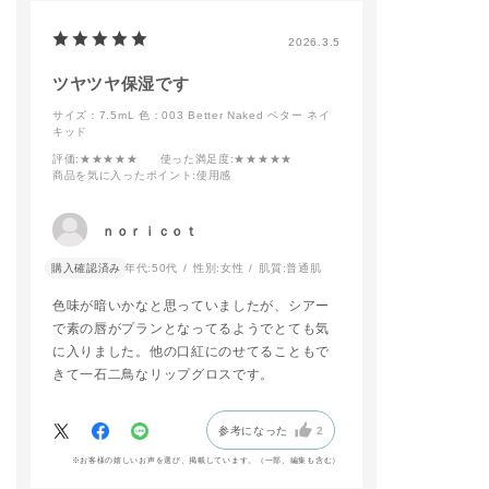
にすることで
眉に抜け感を与
れるので簡単に
2026.3.5
トレンドなルッ
上がりますよ👍🏻
ツヤツヤ保湿です
🤎予約開始日：20
サイズ：7.5mL
色：003 Better Naked ベター ネイ
キッド
12/26(金)
🤎発売日：2026/
評価
:★★★★★
使った満足度
:★★★★★
(金)
商品を気に入ったポイント
:使用感
予約開始日から
お試しいただけ
ｎｏｒｉｃｏｔ
で
ぜひお越しくだ
購入確認済み
年代:
50代
性別:
女性
肌質:
普通肌
せ🩶
色味が暗いかなと思っていましたが、シアー
addictionbeauty
で素の唇がプランとなってるようでとても気
cial
に入りました。他の口紅にのせてることもで
きて一石二鳥なリップグロスです。
#札幌ステラプレ
#アディクション 
作コスメ #限定
#ネイルポリッシ
参考になった
2
※お客様の嬉しいお声を選び、掲載しています。（一部、編集も含む）