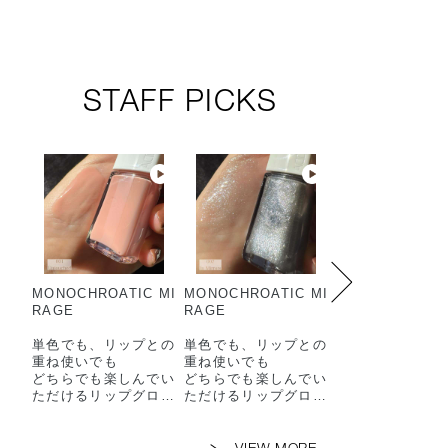
STAFF PICKS
MONOCHROATIC MI
MONOCHROATIC MI
2026年スプリン
RAGE
RAGE
レクションを使
メイクアップル
単色でも、リップとの
単色でも、リップとの
ご紹介します💁🏻‍♀️
重ね使いでも
重ね使いでも
✨
どちらでも楽しんでい
どちらでも楽しんでい
ただけるリップグロ
ただけるリップグロ
🤎—SOFT ELE
ス、
ス、
—🤎
リップグロスティント
リップグロスティント
▫️ザ シングル ア
の登場です💄
の登場です💄
ャドウ マット 0