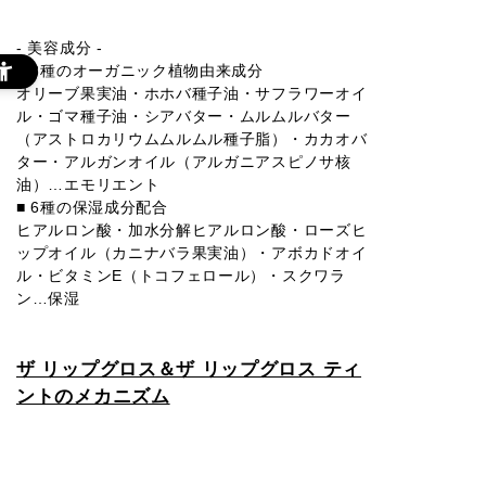
- 美容成分 -
■ 8種のオーガニック植物由来成分
オリーブ果実油・ホホバ種子油・サフラワーオイ
ル・ゴマ種子油・シアバター・ムルムルバター
（アストロカリウムムルムル種子脂）・カカオバ
ター・アルガンオイル（アルガニアスピノサ核
油）…エモリエント
■ 6種の保湿成分配合
ヒアルロン酸・加水分解ヒアルロン酸・ローズヒ
ップオイル（カニナバラ果実油）・アボカドオイ
ル・ビタミンE（トコフェロール）・スクワラ
ン…保湿
ザ リップグロス＆ザ リップグロス ティ
ントのメカニズム