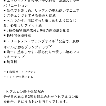
■ エッジィさと柔らかさが交わる、洗練のカラー
バリエーション
■ 単色でも楽しめ、リップとの重ね使いでニュア
ンスチェンジもできる発色と質感
■ べたつかず、唇にすっと溶け込むようになじ
み、心地よいフィット感
■ 8種の植物由来成分と6種の保湿成分配合
■ 長時間保湿持続
*1
■ トリートメントプランプオイル
配合で、膜厚
*2
オイルが唇をプランプアップ
■ 均一に塗布しやすい肌あたりの優しい短めフロ
ッキーチップ
■ 無香料
＊1 水添ポリイソブテン
＊2 メイク効果による
- ヒアルロン酸を保湿配合 -
分子量の異なる2種を組み合わせたヒアルロン酸
を配合。唇にうるおいを与えケアします。