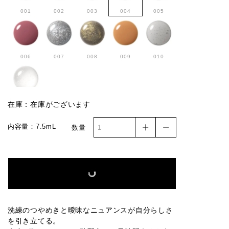
001
002
003
004
005
006
007
008
009
010
011
在庫：在庫がございます
内容量：7.5mL
数量
洗練のつやめきと曖昧なニュアンスが自分らしさ
を引き立てる。