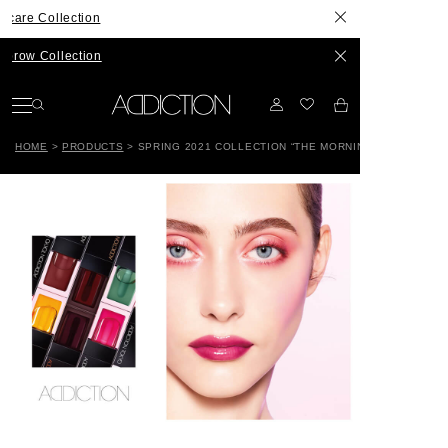
ection
ection
HOME
>
PRODUCTS
>
SPRING 2021 COLLECTION “THE MORNING DEW”