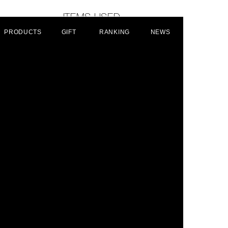
ITEMS USED
PRODUCTS
GIFT
RANKING
NEWS
BASE MAKE-UP
EYES
CHEEKS
LIPS
NAILS
THE FOUNDATION
006
Cool Beige
PERFECT CONCEALER COMPACT