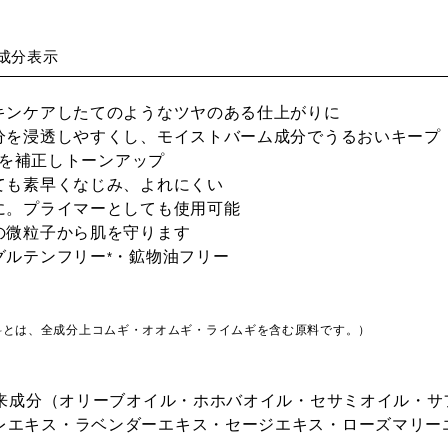
成分表示
スキンケアしたてのようなツヤのある仕上がりに
成分を浸透しやすくし、モイストバーム成分でうるおいキープ
で肌を補正しトーンアップ
ても素早くなじみ、よれにくい
に。プライマーとしても使用可能
の微粒子から肌を守ります
グルテンフリー
・鉱物油フリー
*
料とは、全成分上コムギ・オオムギ・ライムギを含む原料です。）
由来成分（オリーブオイル・ホホバオイル・セサミオイル・
レエキス・ラベンダーエキス・セージエキス・ローズマリー