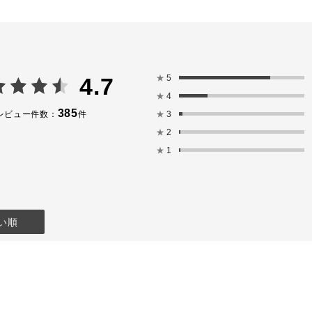
り、うるおい
れます🎀
cent
avender
pricot
ellow
★
5
4.7
－－－－－－
★
4
－－－－－
385
★
3
レビュー件数：
件
し頂けます🍀
★
2
ております🫶
★
1
uty_official
ョン
NBEAUTY
い順
tokyo #香林坊
貨店 #デパコ
コスメ#ベー
プ#化粧下地
下地#ファン
地 #UVクッ
トロールカラ
春メイク#春