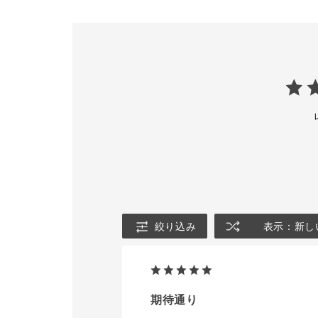
4,400円（税込）
線から肌を守
アディクション クッシ
補給をしてく
ョン ケース 1,430円（税
込）
001 Translu
002 Rosy L
・001
003 Fresh A
Translucent
102 Milky Y
うるおいに満ちたノンパ
－－－－－－
ールのクリア
－－－－－－
・002
店頭でもお試
Rosy Lavender
是非お待ちし
ブルーパールで透明感を
🏻
与えるラベンダーローズ
addictionbea
・003
🖤
Fresh Apricot
レッドパールでヘルシー
#アディクシ
に血色感を与えるアプリコ
#ADDICTIO
絞り込み
表示：新し
ット
#addiction
大和 #金沢百
────────────────
ス#デパート
──
スメイクアッ
#クッション
#アディクション
デーション下
期待通り
#ADDICTIONBEAUTY
ション#コン
#アディクションショップ
ー#肌悩み #