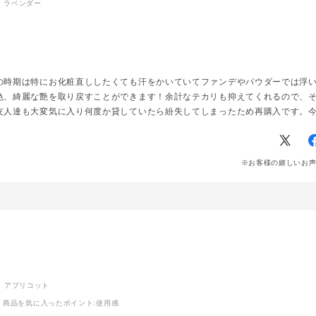
ジー ラベンダー
ラー#カラー
#定番カラー
#スタッフオ
クアップ
すすめコスメ#
メ#美容部員#
の時期は特にお化粧直ししたくても汗をかいていてファンデやパウダーでは浮
osme#コス
りたい#美容
色、綺麗な艶を取り戻すことができます！余計なテカリも抑えてくれるので、
ム
友人達も大変気に入り何度か貸していたら紛失してしまったため再購入です。
※お客様の嬉しいお
ッシュ アプリコット
商品を気に入ったポイント
:使用感