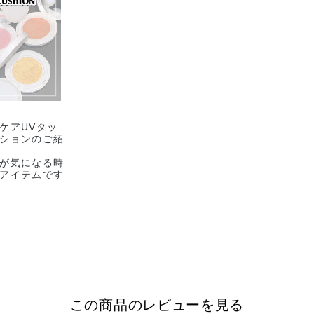
ケアUVタッ
ションのご紹
が気になる時
アイテムです
－－－－－－
－－－－－
E UV
CUSHION
色 +限定1
込)
使用感でスキ
のツヤ仕上が
この商品のレビューを見る
+++なので紫外