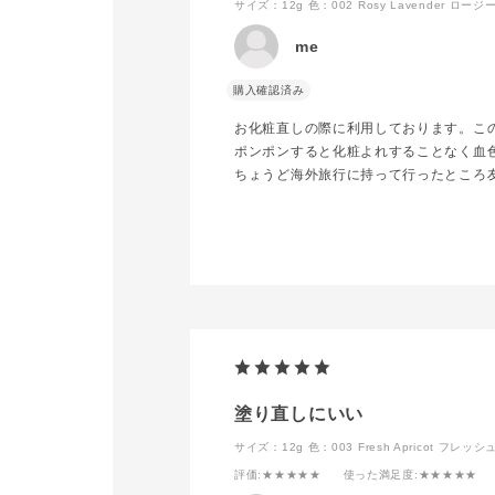
サイズ：12g
色：002 Rosy Lavender ロー
#アディクションスキンケ
コスメ#春カ
アUVタッチアップクッシ
メイクアップ
me
ョン
#限定カラー
addictionbeauty_official
ススメメイ
購入確認済み
#ツヤ肌#お
ギフト#コス
お化粧直しの際に利用しております。こ
人気カラー#c
メ好きと繋が
ポンポンすると化粧よれすることなく血
部員スタグラ
ちょうど海外旅行に持って行ったところ
塗り直しにいい
サイズ：12g
色：003 Fresh Apricot フレ
評価
:★★★★★
使った満足度
:★★★★★