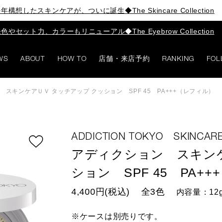
年構想したスキンケアが、ついに誕生◆The Skincare Collection
色やセット力、カラーもリニューアル◆The Eyebrow Collection
WS
ABOUT
HOW TO
店舗・来店予約
RANKING
FOL
スキンケアＵＶ タッチアップ クッション SPF 45 PA+++（レフィル）
ADDICTION TOKYO SKINCA
アディクション スキンケ
ション SPF 45 PA+
4,400円(税込)
全3色
内容量：12
※ケースは別売りです。