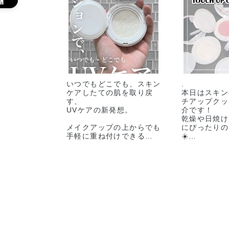
いつでもどこでも、スキン
.
ケアしたての肌を取り戻
本日はスキン
す、
チアップクッ
UVケアの新発想。
介です！
乾燥や日焼け
メイクアップの上からでも
にぴったりの
手軽に重ね付けできる
☀️
クッションタイプの日焼け
－－－－－－
止め👒✨
－－－－－－
10種のオーガニック植物
🏷️SKINCAR
由来成分を配合し、うるお
TOUCH UP 
いも補給出来ます🩵
定番カラー全3
色¥4,400(税
⚫︎アディクション スキン
みずみずしい
ケアＵＶ タッチアップ ク
ンケア仕立て
ッション
りに💧
SPF45 PA+++ 全3色
SPF45 PA