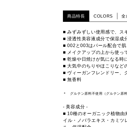
商品特長
COLORS
全
■ みずみずしい使用感で、
■ 浸透性美容液成分で保湿
■ 002と003はパール配合
■ メイクアップの上から使っ
■ 乾燥や日焼けが気になる時
■ 大気中のちりやほこりなど
■ ヴィーガンフレンドリー、
■ 無香料
＊ グルテン原料不使用（グルテン原
- 美容成分 -
■ 10種のオーガニック植物
イル・ノバラエキス・カミツ