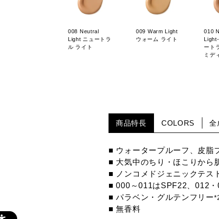
008 Neutral
009 Warm Light
010 N
Light ニュートラ
ウォーム ライト
Ligh
ル ライト
ート
ミデ
商品特長
COLORS
全
■ ウォータープルーフ、皮脂
■ 大気中のちり・ほこりから
■ ノンコメドジェニックテス
■ 000～011はSPF22、012・
■ パラベン・グルテンフリー
*
■ 無香料