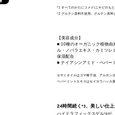
*1 すべてのかたにコメド(ニキビのも
*2 グルテン原料不使用。グルテン原
【美容成分】
■ 10種のオーガニック植物
ル・ノバラエキス・カミツレエ
保湿配合
■ ナイアシンアミド・ペパーミ
セサミオイルはゴマ種子油、アルガン
ペパーミントエキスはセイヨウハッカ
24時間続く
、美しい仕上
*3
ハイドラフィックスゲル
が
*4