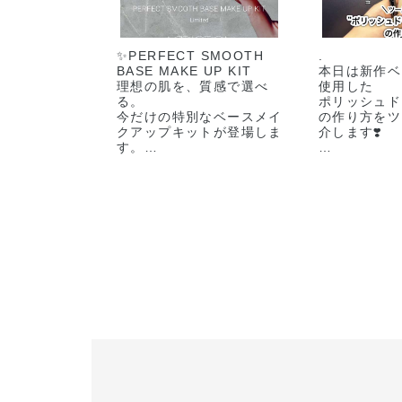
✨️PERFECT SMOOTH
.
BASE MAKE UP KIT
本日は新作ベ
​理想の肌を、質感で選べ
使用した
る。
ポリッシュド
今だけの特別なベースメイ
の作り方をツ
クアップキットが登場しま
介します❣️
す。
3月6日より
​【5月22日(金) 予約開
ファンデーシ
始】
ィデント フ
【6月5日(金) 数量限定発
使うツールに
売】
りが異なりま
ぜひ投稿をご
​お好みのファンデーション
💁🏻‍♀️🌟
現品に、
ーーーーーー
毛穴をなめらかに整える大
ーーーーーー
人気のプライマーとバー
🏷THE FOU
ム、
CONFIDENT
人気のクレンジングオイル
全14色 30ml
のミニサイズをセット。
22/PA+++ ¥
​夏の肌を格上げする、
🏷FOUNDAT
ADDICTIONのこだわりを
11