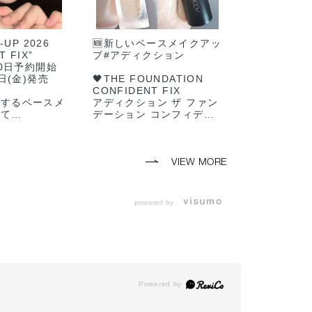
-UP 2026
🆕新しいベースメイクアッ
T FIX”
プ#アディクション
20日予約開始
6日(金)発売
🖤THE FOUNDATION
CONFIDENT FIX
売するベースメ
アディクション ザ ファン
して
デーション コンフィデン
感を活かした
ト フィックス
NT LOOK】
全14色
ました🖤
SPF18~22/PA+++
VIEW MORE
Matte Skinと
肌の奥にうるおいを感じる
ソフトマットな仕上がり。
tte質感なのに潤
"ポリッシュド マット ス
powered by
陶器のような肌
キン"
られたような滑
きちんとカバーしてくれ
て、コンシーラー要らず
ONから待望の
パウダーつけなくても美し
teベースメイク
い❇️
します🖤
24時間綺麗な仕上がりに
いる3点で簡
✨
ished