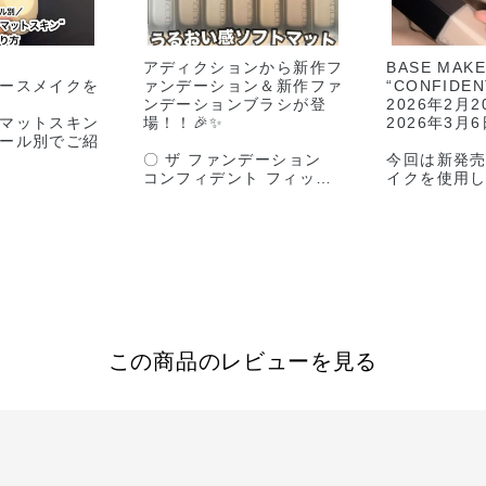
アディクションから新作フ
BASE MAKE
ースメイクを
ァンデーション＆新作ファ
“CONFIDEN
ンデーションブラシが登
2026年2月
マットスキン
場！！🎉✨️
2026年3月
ール別でご紹
〇 ザ ファンデーション
今回は新発
コンフィデント フィック
イクを使用
発売されたザ
ス
マットの質
ョン コンフ
全14色 30ml
【CONFIDE
ィックスは
SPF18~22/PA+++
に挑戦してみ
よって仕上が
各6,600円(税抜6,000円)
す💘
【Polished 
参考ください
-特徴-
は？】
★ソフトマットな仕上がり
⭐︎Soft Ma
ーーーーーー
★磨け上げたようつるんと
いを感じる
ーーー
なめらかな仕上がり
⭐︎磨き上げ
この商品のレビューを見る
NDATION
"ポリッシュドマットスキ
らかな肌
 FIX
ン"
 SPF18〜
★薄膜×カバー力
ADDICTI
6,600(税込)
★ウォータープルーフ、皮
Soft Mat
脂プルーフで
が新登場いた
ION BRUSH
24時間仕上がり持続
今回紹介して
※ 当社調べ。効果には個
単で完璧なPol