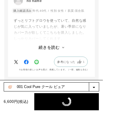
no name
パウダーで仕上げるとサラッとマット肌に！
色選びもぜひ私たちに
すめです！
お任せください✨️
夕方まで綺麗な肌が続きます。
購入確認済み
年代:
40代
性別:
女性
肌質:
混合肌
🗓予約,発売情報
（乾燥肌なので下地は保湿系のものを使用し
​#ADDICTIONBEAUT
〇2026年2月15日
ずっとリフトグロウを使っていて、自然な感
ています。）
Y #限定キット #ベー
うめだ阪急 先行
じが気に入っていましたが、暑い季節になり
どうしても肌の調子が良くない時は、ファン
スメイク #高崎高島屋
開始
#アディクションショ
〇2026年2月20日
カバー力が欲しくてこちらを購入しました。
デーションに美容液を少し加えたり、肌コン
ップ
全国予約開始
しっかりカバーしてくれます。
ディションに合わせていろんな使い方ができ
addictionbeauty_offi
リフトグロウを購入する時にタッチアップを
る点も嬉しいです。購入してよかったです！
cial
〇2026年2月25日
続きを読む
してもらい、色を合わせてもらったのです
うめだ阪急 先行
が、今回は買いに行く暇がなかったので、オ
〇2026年3月6日(
全国発売
参考になった
1
ンラインであまりよく考えず同じ色番を購入
したら、リフトグロウよりもだいぶ明るかっ
※お客様の嬉しいお声を選び、掲載しています。（一部、編集も含む）
店頭でもお試し
たです。
けますので是非
色白なので、全然大丈夫でしたし、むしろパ
寄りください！
ッと明るくなったので良かったです。
もっと見る
addictionbeauty
cial
絞り込み
表示：新しい順
6,600円(税込)
#addiction#ア
ション #梅田阪急
田阪急百貨店#新
ファンデーション
フトマット#ポリ