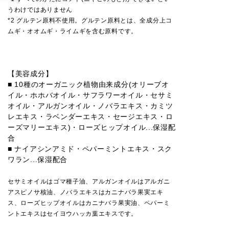
うわけではありません
*2 グルテン原料不使用。グルテン原料とは、全成分上コ
ムギ・オオムギ・ライムギを含む原料です。
【美容成分】
■ 10種のオーガニック植物由来成分(オリーブオ
イル・ホホバオイル・サフラワーオイル・セサミ
オイル・アルガンオイル・ノバラエキス・カミツ
レエキス・ラベンダーエキス・セージエキス・ロ
ーズマリーエキス)・ローズヒップオイル...保湿配
合
■ ナイアシンアミド・ペパーミントエキス・スク
ワラン...保湿配合
セサミオイルはゴマ種子油、アルガンオイルはアルガニ
アスピノサ核油、ノバラエキスはカニナバラ果実エキ
ス、ローズヒップオイルはカニナバラ果実油、ペパーミ
ントエキスはセイヨウハッカ葉エキスです。