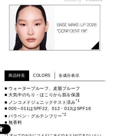
powered by
商品特長
COLORS
全成分表示
■ ウォータープルーフ、皮脂プルーフ
■ 大気中のちり・ほこりから肌を保護
*1
■ ノンコメドジェニックテスト済み
■ 000～011はSPF22、012・013はSPF18
*2
■ パラベン・グルテンフリー
■ 無香料
*1 すべてのかたにコメド(ニキビのもと)ができないとい