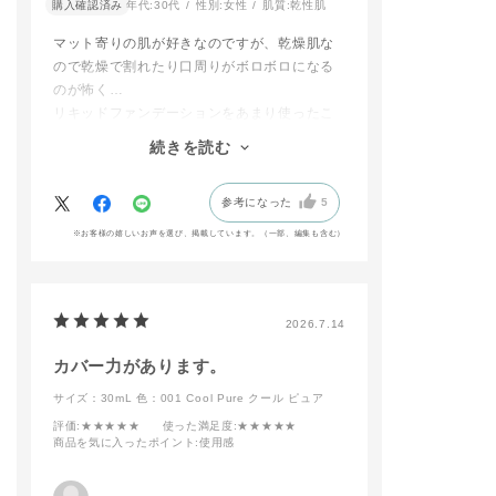
#ADDICTIONBEAUT
＊2 グルテン原
購入確認済み
年代:
30代
性別:
女性
肌質:
乾性肌
※ファンデーションの
Y #addictiontokyo #
⽤。グルテン原
種類により価格が異な
アディクション #香林
は、全成分上コ
マット寄りの肌が好きなのですが、乾燥肌な
ります。
坊大和 #アディクショ
オオムギ・ライ
ので乾燥で割れたり口周りがボロボロになる
＿＿＿＿＿＿＿＿＿＿
ン香林坊大和 #金沢百
含む原料です
のが怖く…
＿＿＿＿
貨店 #デパコス #新作
リキッドファンデーションをあまり使ったこ
選べるファンデーショ
ベースメイクメイク#
〇 ファンデーシ
ンはこちらの３種類✨
ザファンデーションコ
ブラシ 11
とがありませんでした。（でも欲しかっ
続きを読む
⭐️ザ ファンデーション
ンフィデントフィック
6,600円（税抜 6,
た！）
リフトグロウ
ス#ポリッシュドマッ
円）
商品レビューを拝見したり、SNSで使用感を
⭐️ザ ファンデーション
トスキン#マットファ
参考になった
5
調べたりしてこちらのファンデーションを購
コンフィデント フィ
ンデーション#ファン
-特徴-
ックス
デーションブラシ#グ
★まるで天然⽑
入しました。
※お客様の嬉しいお声を選び、掲載しています。（一部、編集も含む）
⭐️スキンリフレクト ラ
ロウフィックス
に、柔らかで心
使用感は伸びが良く肌が綺麗に見える！薄付
スティング UVクッシ
#おすすめコスメ#新
い肌 あたり
きが好みなので半プッシュでも多いくらいで
ョンファンデーション
作コスメ#抜け感メイ
★程よくコシの
す。
(レフィル)
ク#透明感 #ギフト
ラシ
#コスメ #美容部員 #
★薄いブラシが
普段はブラシを使用していますが、
2026.7.14
​店頭にて、あなたにぴ
人気カラー #コスメ好
箇所にHIT
アディクションのメイクアップスポンジとの
ったりの質感をご提案
きと繋がりたい #美容
カバー力があります。
相性が良く、トントンと馴染ませるだけで薄
いたします。
部員が選ぶコスメ #美
時短で簡単にプ
いクマやシミなどをきれいにカバーしてくれ
👉️ addiction_takash
容部員スタグラム
上がりに✨️
サイズ：30mL
色：001 Cool Pure クール ピュア
imayatakasaki
指やスポンジも
ます。
評価
:★★★★★
使った満足度
:★★★★★
プロフィールのリンク
能ですが…
また、肌にファンデを馴染ませるとピタッと
商品を気に入ったポイント
:使用感
より
特に新作ファン
密着し、しっとりしているんだけれども表面
📲WEB予約も受付中
ョンはこちらの
はさらりとしていて驚きました。
での使用がとて