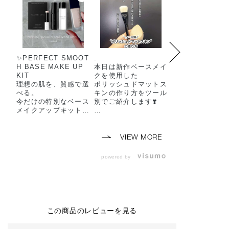
✨️PERFECT SMOOT
.
アディクション
H BASE MAKE UP
本日は新作ベースメイ
作ファンデーシ
KIT
クを使用した
新作ファンデー
​理想の肌を、質感で選
ポリッシュドマットス
ブラシが登場！！
べる。
キンの作り方をツール
今だけの特別なベース
別でご紹介します❣️
〇 ザ ファンデ
メイクアップキットが
ン コンフィデン
登場します。
3月6日より発売され
ィックス
たザ ファンデーショ
全14色 30ml SP
​【5月22日(金) 予約開
ン コンフィデント フ
~22/PA+++
VIEW MORE
始】
ィックスは
各6,600円(税抜6,
【6月5日(金) 数量限
使うツールによって仕
円)
powered by
定発売】
上がりが異なります💘
ぜひ投稿をご参考くだ
-特徴-
​お好みのファンデーシ
さい💁🏻‍♀️🌟
★ソフトマット
ョン現品に、
ーーーーーーーーーー
がり
毛穴をなめらかに整え
ーーーーーーーーーー
★磨け上げたよ
る大人気のプライマー
ー
んとなめらかな
この商品のレビューを見る
とバーム、
🏷THE FOUNDATIO
り
人気のクレンジングオ
N CONFIDENT FIX
"ポリッシュドマ