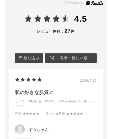
イルのミニサイズをセ
全14色 30ml SPF1
スキン"
ット。
8〜22/PA+++ ¥6,600
★薄膜×カバー力
(税込)
★ウォータープ
4.5
​夏の肌を格上げする、
フ、皮脂プルー
ADDICTIONのこだわ
🏷FOUNDATION BR
24時間仕上がり
りを凝縮しました✨️
USH 11
※ 当社調べ。効
27
レビュー件数：
件
¥6,600(税込)
は個⼈差があり
◆パーフェクト スム
★美容液77%配
ース ベースメイクア
🏷MAKE UP SPONG
るおいが続く
ップキット
E GLOW FIX
※ 美容液とは、
※​￥8,800〜￥10,450
¥1,100(税込)
を除くエマルジ
絞り込み
表示：新しい順
(税込)
ーーーーーーーーーー
ことです
限定品につき、数に限
ーーーーーーーーーー
★⼤気中のちり
りがございます。
ー
りから肌を保護
暖かくなってきてメイ
・ノンコメドジ
2026.7.15
[キット内容]
ク道具を新調される方
クテスト済み＊1
・ブラー＆ロック プ
もだんだんと増えてき
・000〜011はSP
ライマー 15g
ました🌸
2、012・013はS
私の好きな肌質に
・シルキーバームステ
お客様に合わせたメイ
8
サイズ：30mL
色：003 Cool Porcelain クール ポー
ィック 3g
ク提案もさせていただ
・パラベン・グ
セリン
・オイルクレンジング
きますので
フリー＊2
オールデイリセット 3
皆様のご来店をお待ち
・無香料
評価
:★★★★★
使った満足度
:★★★★★
5 mL
しております🧏🏻‍♀️💫
＊1 すべてのか
・アディクション フ
addictionbeauty_offi
メド（ニキビの
ァンデーション 製品
cial
ができないとい
すぅちゃん
現品⭐️
ではありません