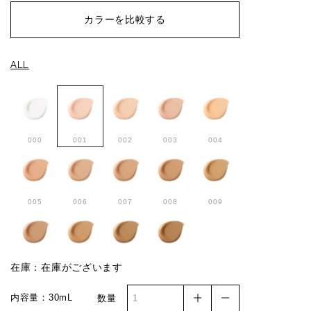
カラーを比較する
ALL
000
001
002
003
004
005
006
007
008
009
010
011
012
013
在庫：在庫がございます
内容量：30mL
数量