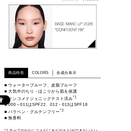
powered by
商品特長
COLORS
全成分表示
■ ウォータープルーフ、皮脂プルーフ
■ 大気中のちり・ほこりから肌を保護
*1
■ ノンコメドジェニックテスト済み
■ 000～011はSPF22、012・013はSPF18
*2
■ パラベン・グルテンフリー
■ 無香料
*1 すべてのかたにコメド(ニキビのもと)ができないとい