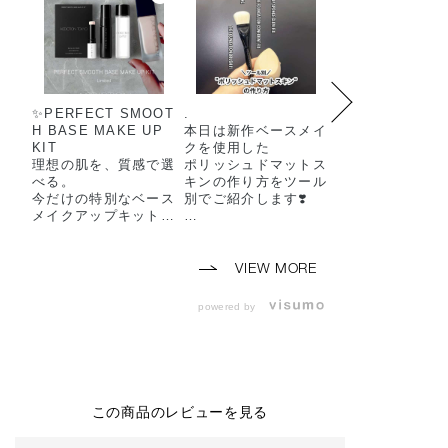
✨️PERFECT SMOOT
.
アディクション
H BASE MAKE UP
本日は新作ベースメイ
作ファンデーシ
KIT
クを使用した
新作ファンデー
​理想の肌を、質感で選
ポリッシュドマットス
ブラシが登場！！
べる。
キンの作り方をツール
今だけの特別なベース
別でご紹介します❣️
〇 ザ ファンデ
メイクアップキットが
ン コンフィデン
登場します。
3月6日より発売され
ィックス
たザ ファンデーショ
全14色 30ml SP
​【5月22日(金) 予約開
ン コンフィデント フ
~22/PA+++
VIEW MORE
始】
ィックスは
各6,600円(税抜6,
【6月5日(金) 数量限
使うツールによって仕
円)
powered by
定発売】
上がりが異なります💘
ぜひ投稿をご参考くだ
-特徴-
​お好みのファンデーシ
さい💁🏻‍♀️🌟
★ソフトマット
ョン現品に、
ーーーーーーーーーー
がり
毛穴をなめらかに整え
ーーーーーーーーーー
★磨け上げたよ
る大人気のプライマー
ー
んとなめらかな
この商品のレビューを見る
とバーム、
🏷THE FOUNDATIO
り
人気のクレンジングオ
N CONFIDENT FIX
"ポリッシュドマ