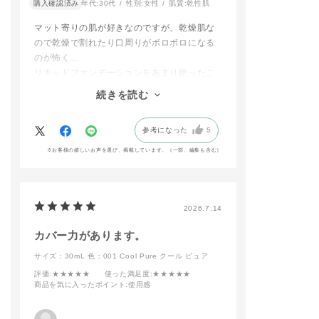
#ADDICTIONBEAUT
＊2 グルテン原
購入確認済み
年代:
30代
性別:
女性
肌質:
乾性肌
※ファンデーションの
Y #addictiontokyo #
⽤。グルテン原
種類により価格が異な
アディクション #香林
は、全成分上コ
マット寄りの肌が好きなのですが、乾燥肌な
ります。
坊大和 #アディクショ
オオムギ・ライ
ので乾燥で割れたり口周りがボロボロになる
＿＿＿＿＿＿＿＿＿＿
ン香林坊大和 #金沢百
含む原料です
のが怖く…
＿＿＿＿
貨店 #デパコス #新作
リキッドファンデーションをあまり使ったこ
選べるファンデーショ
ベースメイクメイク#
〇 ファンデーシ
ンはこちらの３種類✨
ザファンデーションコ
ブラシ 11
とがありませんでした。（でも欲しかっ
続きを読む
⭐️ザ ファンデーション
ンフィデントフィック
6,600円（税抜 6,
た！）
リフトグロウ
ス#ポリッシュドマッ
円）
商品レビューを拝見したり、SNSで使用感を
⭐️ザ ファンデーション
トスキン#マットファ
参考になった
5
調べたりしてこちらのファンデーションを購
コンフィデント フィ
ンデーション#ファン
-特徴-
ックス
デーションブラシ#グ
★まるで天然⽑
入しました。
※お客様の嬉しいお声を選び、掲載しています。（一部、編集も含む）
⭐️スキンリフレクト ラ
ロウフィックス
に、柔らかで心
使用感は伸びが良く肌が綺麗に見える！薄付
スティング UVクッシ
#おすすめコスメ#新
い肌 あたり
きが好みなので半プッシュでも多いくらいで
ョンファンデーション
作コスメ#抜け感メイ
★程よくコシの
す。
(レフィル)
ク#透明感 #ギフト
ラシ
#コスメ #美容部員 #
★薄いブラシが
普段はブラシを使用していますが、
2026.7.14
​店頭にて、あなたにぴ
人気カラー #コスメ好
箇所にHIT
アディクションのメイクアップスポンジとの
ったりの質感をご提案
きと繋がりたい #美容
カバー力があります。
相性が良く、トントンと馴染ませるだけで薄
いたします。
部員が選ぶコスメ #美
時短で簡単にプ
いクマやシミなどをきれいにカバーしてくれ
👉️ addiction_takash
容部員スタグラム
上がりに✨️
サイズ：30mL
色：001 Cool Pure クール ピュア
imayatakasaki
指やスポンジも
ます。
評価
:★★★★★
使った満足度
:★★★★★
プロフィールのリンク
能ですが…
また、肌にファンデを馴染ませるとピタッと
商品を気に入ったポイント
:使用感
より
特に新作ファン
密着し、しっとりしているんだけれども表面
📲WEB予約も受付中
ョンはこちらの
はさらりとしていて驚きました。
での使用がとて