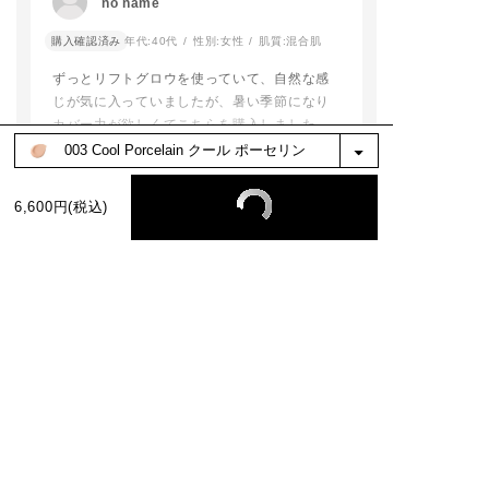
no name
パウダーで仕上げるとサラッとマット肌に！
色選びもぜひ私たちに
すめです！
お任せください✨️
夕方まで綺麗な肌が続きます。
購入確認済み
年代:
40代
性別:
女性
肌質:
混合肌
🗓予約,発売情報
（乾燥肌なので下地は保湿系のものを使用し
​#ADDICTIONBEAUT
〇2026年2月15日
ずっとリフトグロウを使っていて、自然な感
ています。）
Y #限定キット #ベー
うめだ阪急 先行
じが気に入っていましたが、暑い季節になり
どうしても肌の調子が良くない時は、ファン
スメイク #高崎高島屋
開始
#アディクションショ
〇2026年2月20日
カバー力が欲しくてこちらを購入しました。
デーションに美容液を少し加えたり、肌コン
ップ
全国予約開始
しっかりカバーしてくれます。
ディションに合わせていろんな使い方ができ
addictionbeauty_offi
リフトグロウを購入する時にタッチアップを
る点も嬉しいです。購入してよかったです！
cial
〇2026年2月25日
続きを読む
してもらい、色を合わせてもらったのです
うめだ阪急 先行
6,600円(税込)
が、今回は買いに行く暇がなかったので、オ
〇2026年3月6日(
全国発売
参考になった
1
ンラインであまりよく考えず同じ色番を購入
したら、リフトグロウよりもだいぶ明るかっ
※お客様の嬉しいお声を選び、掲載しています。（一部、編集も含む）
店頭でもお試し
たです。
けますので是非
色白なので、全然大丈夫でしたし、むしろパ
寄りください！
ッと明るくなったので良かったです。
もっと見る
addictionbeauty
cial
絞り込み
表示：新しい順
#addiction#ア
ション #梅田阪急
田阪急百貨店#新
ファンデーション
フトマット#ポリ