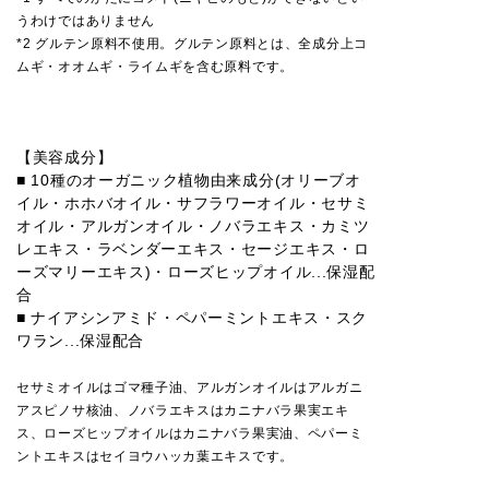
うわけではありません
*2 グルテン原料不使用。グルテン原料とは、全成分上コ
ムギ・オオムギ・ライムギを含む原料です。
【美容成分】
■ 10種のオーガニック植物由来成分(オリーブオ
イル・ホホバオイル・サフラワーオイル・セサミ
オイル・アルガンオイル・ノバラエキス・カミツ
レエキス・ラベンダーエキス・セージエキス・ロ
ーズマリーエキス)・ローズヒップオイル...保湿配
合
■ ナイアシンアミド・ペパーミントエキス・スク
ワラン...保湿配合
セサミオイルはゴマ種子油、アルガンオイルはアルガニ
アスピノサ核油、ノバラエキスはカニナバラ果実エキ
ス、ローズヒップオイルはカニナバラ果実油、ペパーミ
ントエキスはセイヨウハッカ葉エキスです。