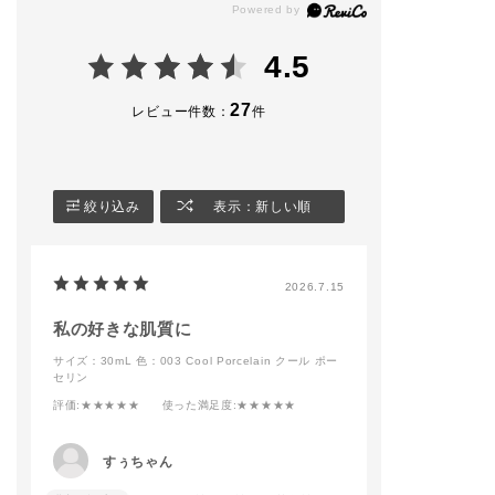
イルのミニサイズをセ
全14色 30ml SPF1
スキン"
ット。
8〜22/PA+++ ¥6,600
★薄膜×カバー力
(税込)
★ウォータープ
4.5
​夏の肌を格上げする、
フ、皮脂プルー
ADDICTIONのこだわ
🏷FOUNDATION BR
24時間仕上がり
りを凝縮しました✨️
USH 11
※ 当社調べ。効
27
レビュー件数：
件
¥6,600(税込)
は個⼈差があり
◆パーフェクト スム
★美容液77%配
ース ベースメイクア
🏷MAKE UP SPONG
るおいが続く
ップキット
E GLOW FIX
※ 美容液とは、
※​￥8,800〜￥10,450
¥1,100(税込)
を除くエマルジ
絞り込み
表示：新しい順
(税込)
ーーーーーーーーーー
ことです
限定品につき、数に限
ーーーーーーーーーー
★⼤気中のちり
りがございます。
ー
りから肌を保護
暖かくなってきてメイ
・ノンコメドジ
2026.7.15
[キット内容]
ク道具を新調される方
クテスト済み＊1
・ブラー＆ロック プ
もだんだんと増えてき
・000〜011はSP
ライマー 15g
ました🌸
2、012・013はS
私の好きな肌質に
・シルキーバームステ
お客様に合わせたメイ
8
サイズ：30mL
色：003 Cool Porcelain クール ポー
ィック 3g
ク提案もさせていただ
・パラベン・グ
セリン
・オイルクレンジング
きますので
フリー＊2
オールデイリセット 3
皆様のご来店をお待ち
・無香料
評価
:★★★★★
使った満足度
:★★★★★
5 mL
しております🧏🏻‍♀️💫
＊1 すべてのか
・アディクション フ
addictionbeauty_offi
メド（ニキビの
ァンデーション 製品
cial
ができないとい
すぅちゃん
現品⭐️
ではありません