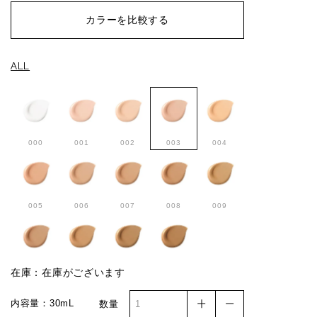
カラーを比較する
ALL
000
001
002
003
004
005
006
007
008
009
010
011
012
013
在庫：在庫がございます
内容量：30mL
数量