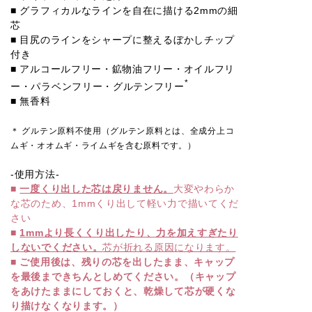
■ グラフィカルなラインを自在に描ける2mmの細
芯
■ 目尻のラインをシャープに整えるぼかしチップ
付き
■ アルコールフリー・鉱物油フリー・オイルフリ
*
ー・パラベンフリー・グルテンフリー
■ 無香料
＊ グルテン原料不使用（グルテン原料とは、全成分上コ
ムギ・オオムギ・ライムギを含む原料です。）
-使用方法-
■
一度くり出した芯は戻りません。
大変やわらか
な芯のため、1mmくり出して軽い力で描いてくだ
さい
■
1mmより長くくり出したり、力を加えすぎたり
しないでください。
芯が折れる原因になります。
■
ご使用後は、残りの芯を出したまま、キャップ
を最後まできちんとしめてください。（キャップ
をあけたままにしておくと、乾燥して芯が硬くな
り描けなくなります。）