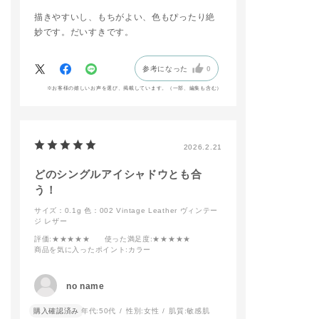
調】でリニューアルい
描きやすいし、もちがよい、色もぴったり絶
たします！
妙です。だいすきです。
その中から【003 Hip
pie Cherrywood】と
ザ アイシャドウ パレ
ット+の人気色【001
参考になった
0
Vintage Tutu】使用
※お客様の嬉しいお声を選び、掲載しています。（一部、編集も含む）
してピンクメイクに仕
上げました🩷
リップはマット質感な
のに付け心地も軽く、
つけたての仕上がりか
2026.2.21
長時間続くのもお気に
入りポイントです🎶
どのシングルアイシャドウとも合
予約開始日から店頭に
う！
てお試し頂けますの
で、是非ご来店お待ち
サイズ：0.1g
色：002 Vintage Leather ヴィンテー
しております✨
ジ レザー
#addictiontokyo
評価
:★★★★★
使った満足度
:★★★★★
#addictionbeauty
商品を気に入ったポイント
:カラー
#アディクション
#アディクションショ
no name
ップ
#ピンクメイク
購入確認済み
年代:
50代
性別:
女性
肌質:
敏感肌