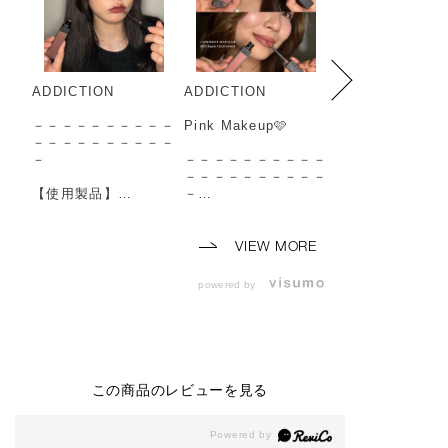
ADDICTION
ADDICTION
ADDICTION
－－－－－－－－－－
Pink Makeup🩷
－－－－－－－
－－－－－－－－－－
－－－－－－－
－
－－－－－－－－－－
－
－－－－－－－－－－
【使用製品】
－
【使用製品】
◼︎コンフィデント マ
◼︎コンフィデン
ット リップ
【使用製品】
ット リップ
010 Baggy Boots
◼︎lip
002 Norm Nude
VIEW MORE
（ 2026年7月24日
・コンフィデント マ
（ 2026年7月24
(金) 予約開始 2026
ット リップ
(金) 予約開始 2
powered by
年8月7日(金) 発売 ）
003 Hippie Cherrywo
年8月7日(金) 発
◼︎ザ アイシャドウ パ
od
◼︎ザ アイシャド
レット ＋
（ 2026年7月24日
レット ＋
004 Autumn Runway
(金) 予約開始 2026
009 Enchanted 
◼︎ ザ ジェル アイライ
年8月7日(金) 発売 ）
◼︎ ザ ジェル ア
ナー
ナー
この商品のレビューを見る
002 Vintage Leather
◼︎eye
010 Bloody berr
◼︎ ザ マスカラ カラー
・ザ アイシャドウ パ
◼︎ ザ マスカラ 
ニュアンス
レット ＋ 001 Vintag
ンス ラッシュ