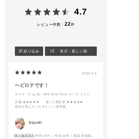
002 Rusty Brunette
e Tutu
004 Ultra Blac
◼︎ザ リキッド ブラッ
・ザ ジェル アイライ
◼︎ザ ブラッシュ
4.7
シュ
ナー 008 Rose Rust
ト
005 On Vacay
・ザ マスカラ インテ
005 Nude Roma
◼︎ザ ブラッシュ ニュ
ンス ラッシュ004 Ult
22
レビュー件数：
件
アンサー
ra Black
－－－－－－－
008 Nude Elegance
－－－－－－－
◼︎ザ リップペンシル
◼︎blush
－
014 Cool Cinnamon
・ザ リキッドブラッ
－－－－－－－－－－
シュ フォギー 001 Pi
#addictiontokyo
絞り込み
表示：新しい順
－－－－－－－－－－
llow Dream
#addictionbeaut
－
#アディクション
◼︎contouring
#アディクション
#addictiontokyo
・ザ ブラッシュ 006
ップ
2026.5.3
#addictionbeauty
M Naked Veil
#アディクション
・ザ グロウスティッ
#アディクションショ
ク 001P Above the
ヘビロテです！
ップ
moon
サイズ：0.1g
色：008 Rose Rust ローズ ラスト
#コンフィデントマッ
ト リップ
－－－－－－－－－－
評価
:★★★★★
使った満足度
:★★★★★
－－－－－－－－－－
商品を気に入ったポイント
:使用感
－
ADDICTIONのロング
koyuki
セラーであるマットリ
ップが【ブラーな抜け
購入確認済み
年代:
40代
性別:
女性
肌質:
普通肌
感】と【ミュートな色