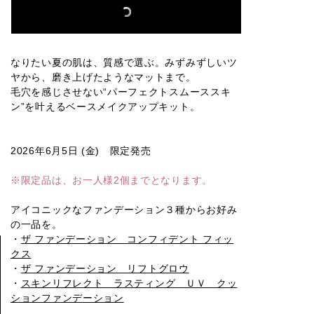
リフトグロ
リフトグロ
リフトグロ
リフトグロ
リフトグロ
ウ002
ウ003
ウ004
ウ005
ウ006
なりたい夏の肌は、質感で選ぶ。みずみずしいツ
ヤから、磨き上げたようなマットまで。
毛穴を感じさせない“パーフェクトスムーススキ
ン”を叶えるベースメイクアップキット。
リフトグロ
リフトグロ
リフトグロ
リフトグロ
リフトグロ
ウ007
ウ008
ウ009
ウ010
ウ011
2026年6月5日 (金) 限定発売
※限定品は、お一人様2個までとなります。
リフトグロ
クッション
クッション
クッション
クッション
ウ000
ファンデー
ファンデー
ファンデー
ファンデー
ション001
ション002
ション003
ション004
アイコニックなファンデーション３種からお好み
の一品を。
・
ザ ファンデーション コンフィデント フィッ
クス
・
ザ ファンデーション リフトグロウ
クッション
クッション
ファンデー
ファンデー
・
スキンリフレクト ラスティング ＵＶ クッ
ション005
ション006
ションファンデーション