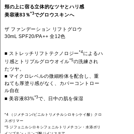
頬の上に宿る立体的なツヤとハリ感
*3
美容液83％
でグロウスキンへ
ザ ファンデーション リフトグロウ
30mL SPF20/PA++ 全12色
*4
■ ストレッチリフトテクノロジー
によるハ
*5
リ感とトリプルグロウオイル
の洗練され
たツヤ。
■ マイクロレベルの微細粉体を配合し、重
ねても厚塗り感がなく、カバーコントロー
ル自在
*3
■ 美容液83%
で、日中の肌を保湿
*4 （ジメチコン/ビニルトリメチルシロキシケイ酸）クロ
スポリマー
*5 ジフェニルシロキシフェニルトリメチコン・水添ポリ
イソブテン・リンゴ酸ジイソステア