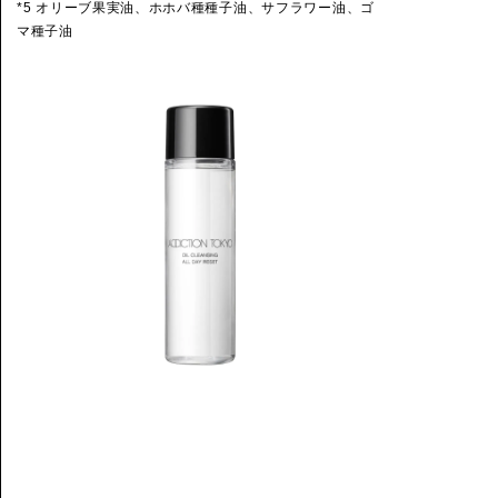
*5 オリーブ果実油、ホホバ種種子油、サフラワー油、ゴ
マ種子油