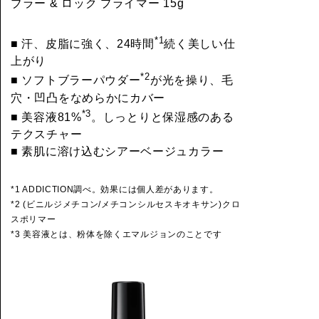
ブラー & ロック プライマー 15g
*1
■ 汗、皮脂に強く、24時間
続く美しい仕
上がり
*2
■ ソフトブラーパウダー
が光を操り、毛
穴・凹凸をなめらかにカバー
*3
■ 美容液81%
。しっとりと保湿感のある
テクスチャー
■ 素肌に溶け込むシアーベージュカラー
*1 ADDICTION調べ。効果には個人差があります。
*2 (ビニルジメチコン/メチコンシルセスキオキサン)クロ
スポリマー
*3 美容液とは、粉体を除くエマルジョンのことです