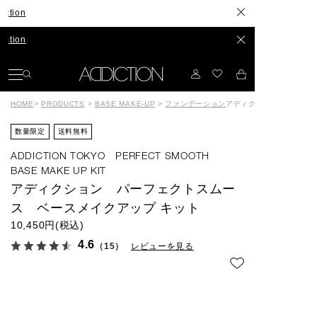
長年構想したスキンケアが、ついに
発色やセット力、カラーもリニュー
HOME
>
PRODUCTS
>
BASE MAKE-UP
>
ファンデーション
アディクション パーフェ
数量限定
送料無料
ADDICTION TOKYO PERFECT SMOOTH
BASE MAKE UP KIT
アディクション パーフェクトスムー
ス ベースメイクアップ キット
10,450円(税込)
4.6
（15）
レビューを見る