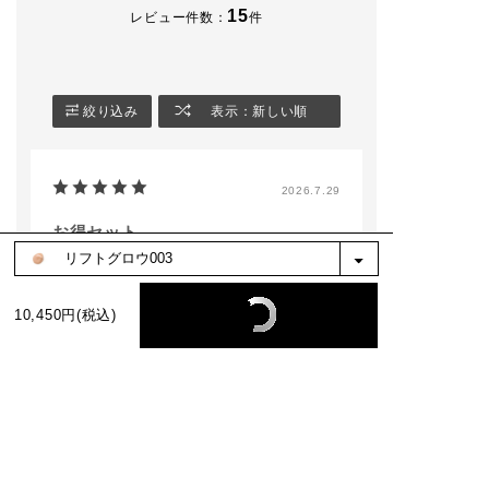
15
レビュー件数：
件
絞り込み
表示：新しい順
2026.7.29
お得セット
色：コンフィデントフィックス006
10,450円(税込)
no name
購入確認済み
ファンデも使いやすく気になってた下地がお
試しできてお得でした。
参考になった
0
※お客様の嬉しいお声を選び、掲載しています。（一部、編集も含む）