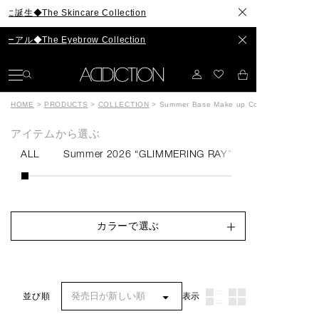
e Skincare Collection
he Eyebrow Collection
HOME
>
PRODUCTS
>
COLLECTION
>
Summer Base Make up Collection
アイテムから選ぶ
ALL
Summer 2026 “GLIMMERING RAY”
Summer Base 
カラーで選ぶ
表示
並び順