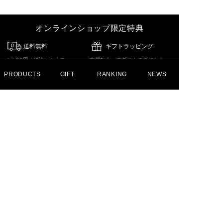
オンラインショップ限定特典
送料無料
ギフトラッピング
5,500円（税込）以上の
大切な人へのギフトにギフトラッ
ご購入で送料無料でお届け
ピングや刻印サービスを行ってお
PRODUCTS
GIFT
RANKING
NEWS
ります。
最短でご注文当日発送
ご購入者全員にサンプル
プレゼント
12時までのご注文が対象。
配送状況によっては
人気の商品や最新商品の
当日発送ができない場合が
サンプルをお届けします
ございます。
土日は発送をしておりません。
MAIL MAGAZINE
メールマガジン
登録
このフォームの送信をもって、
利用規約
に同意したものとさせていただきます。