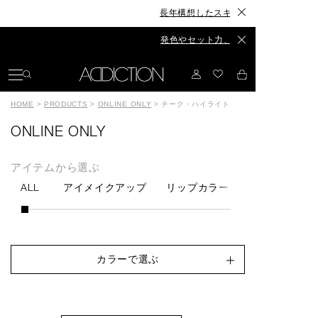
長年構想したスキンケアが、ついに誕生◆The Sk
発色やセット力、カラーもリニューアル◆The E
HOME
>
PRODUCTS
>
ONLINE ONLY
>
チーク・ハイライト
ONLINE ONLY
アイテムから選ぶ
ALL
アイメイクアップ
リップカラー
チーク・ハイ
カラーで選ぶ