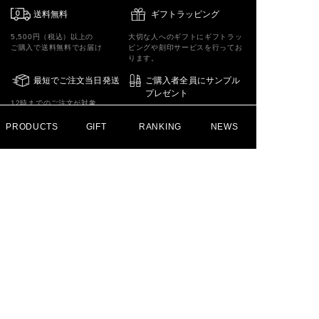
送料無料
ギフトラッピング
5,500円（税込）以上の
大切な人へのギフトにギフトラッ
ご購入で送料無料でお届け
ピングや刻印サービスを行ってお
ります。
最短でご注文当日発送
ご購入者全員にサンプル
プレゼント
12時までのご注文が対象。
人気の商品や最新商品の
配送状況によっては
サンプルをお届けします
当日発送ができない場合が
PRODUCTS
GIFT
RANKING
NEWS
ございます。
土日は発送をしておりません。
MAIL MAGAZINE
メールマガジン
登録
このフォームの送信をもって、
利用規約
に同意したものとさせていただきます。
FOLLOW US ON