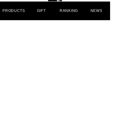
PRODUCTS
GIFT
RANKING
NEWS
010 Uptown
上品で潔い美しさのトゥルーレッド
010
BUY