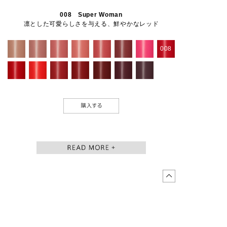
008 Super Woman
凛とした可愛らしさを与える、鮮やかなレッド
008
BUY