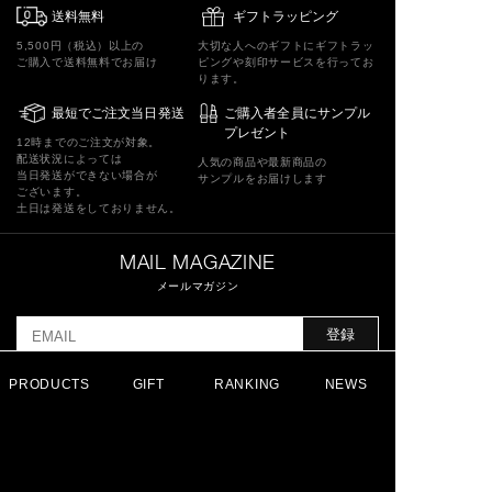
送料無料
ギフトラッピング
5,500円（税込）以上の
大切な人へのギフトにギフトラッ
ご購入で送料無料でお届け
ピングや刻印サービスを行ってお
ります。
最短でご注文当日発送
ご購入者全員にサンプル
プレゼント
12時までのご注文が対象。
配送状況によっては
人気の商品や最新商品の
当日発送ができない場合が
サンプルをお届けします
ございます。
土日は発送をしておりません。
MAIL MAGAZINE
メールマガジン
登録
このフォームの送信をもって、
PRODUCTS
GIFT
RANKING
NEWS
利用規約
に同意したものとさせていただきます。
FOLLOW US ON