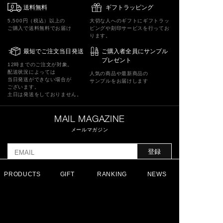
送料無料
ギフトラッピング
5,500円（税込）以上の
大切な人へのギフトにギフトラッ
ご購入で送料無料でお届け
ピングや刻印サービスを行ってお
ります。
最短でご注文当日発送
ご購入者全員にサンプル
プレゼント
12時までのご注文が対象。
配送状況によっては
人気の商品や最新商品の
当日発送ができない場合が
サンプルをお届けします
ございます。
土日は発送をしておりません。
MAIL MAGAZINE
メールマガジン
登録
このフォームの送信をもって、
PRODUCTS
GIFT
RANKING
NEWS
利用規約
に同意したものとさせていただきます。
FOLLOW US ON