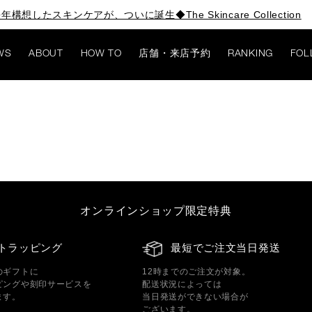
年構想したスキンケアが、ついに誕生◆The Skincare Collection
WS
ABOUT
HOW TO
店舗・来店予約
RANKING
FOL
オンラインショップ限定特典
トラッピング
最短でご注文当日発送
のギフトに
12時までのご注文が対象。
ピングや刻印サービスを
配送状況によっては
ます。
当日発送ができない場合が
ございます。