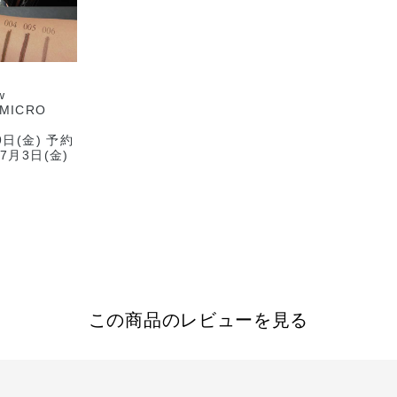
w
 “MICRO
9日(金) 予約
7月3日(金)
－－－－－－
－－－
ン ザ アイ
ラ マイクロ
税込）
amon ニュート
この商品のレビューを見る
t アッシュベー
l 黄みブラウン
 黄みのダーク