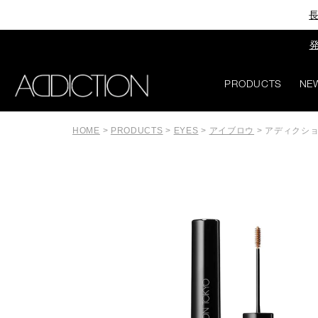
長
発
PRODUCTS
NE
HOME
>
PRODUCTS
>
EYES
>
アイブロウ
>
アディクショ