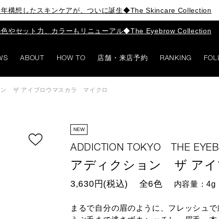
年構想したスキンケアが、ついに誕生◆The Skincare Collection
色やセット力、カラーもリニューアル◆The Eyebrow Collection
WS
ABOUT
HOW TO
店舗・来店予約
RANKING
FOL
ン ザ アイブロウマスカラ マイクロ
NEW
ADDICTION TOKYO THE EY
アディクション ザ ア
3,630円(税込)
全6色
内容量：4g
まるで自分の眉のように、フレッシュで