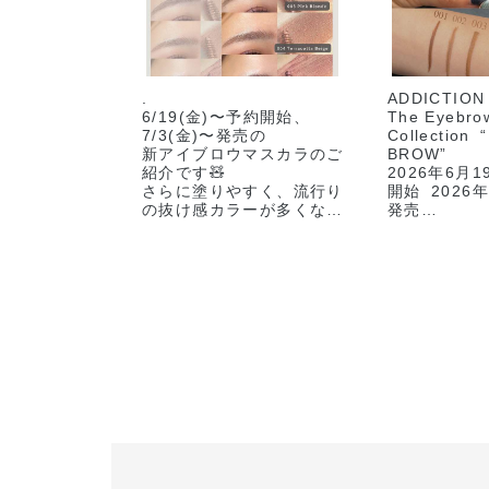
.
ADDICTION
6/19(金)〜予約開始、
The Eyebro
7/3(金)〜発売の
Collection
新アイブロウマスカラのご
BROW”
紹介です🧸
2026年6月1
さらに塗りやすく、流行り
開始 2026年
の抜け感カラーが多くなり
発売
ました！
－－－－－－
スタッフのオススメは
－－－－－－
マスカラ マイクロ 002
マスカラ カラーニュアン
アディクショ
ス 005です！
ブロウマスカ
ハイトーンから暗髪まで合
3,630円（
わせやすく程よいニュアン
【全6色】
スで
001 Cinn
メイクにまとまりを与えて
ラルブラウン
くれ、オシャレに仕上がり
002 Whea
ます🙈🌺
ジュ
ーーーーーーーーーーーー
003 Haze
ーーーーーーーーー
004 Wood
🏷THE EYEBROW
ブラウン