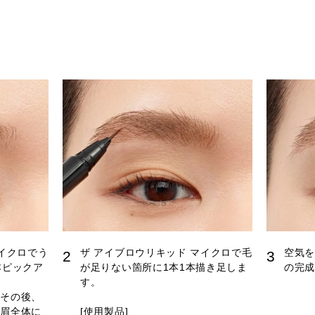
マイクロでう
ザ アイブロウリキッド マイクロで毛
空気
2
3
本ピックア
が足りない箇所に1本1本描き足しま
の完
す。
。その後、
を眉全体に
[使用製品]