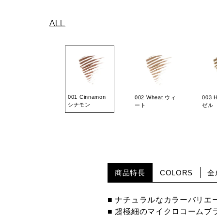
ALL
001 Cinnamon
002 Wheat ウィ
003 
シナモン
ート
ゼル
商品特長
COLORS
全
■ ナチュラルなカラーバリ
■ 超極細のマイクロコーム