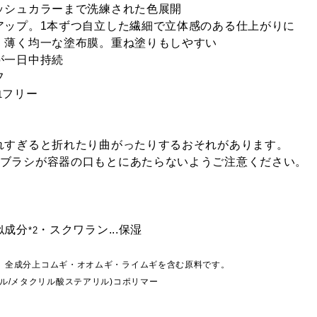
ッシュカラーまで洗練された色展開
アップ。1本ずつ自立した繊細で立体感のある仕上がりに
で、薄く均一な塗布膜。重ね塗りもしやすい
が一日中持続
フ
フリー
1
入れすぎると折れたり曲がったりするおそれがあります。
ラシが容器の口もとにあたらないようご注意ください。
似成分
・スクワラン...保湿
*2
は、全成分上コムギ・オオムギ・ライムギを含む原料です。
チル/メタクリル酸ステアリル)コポリマー