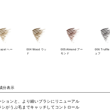
Hazel ヘー
004 Wood ウッ
005 Almond アー
006 Truff
ド
モンド
ュフ
成分表示
エーションと、より細いブラシにリニューアル
ブラシがうぶ毛までキャッチしてコントロール