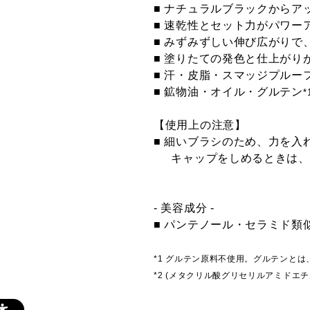
■ ナチュラルブラックからア
■ 速乾性とセット力がパワー
■ みずみずしい伸び広がり
■ 塗りたての発色と仕上がり
■ 汗・皮脂・スマッジプルー
■ 鉱物油・オイル・グルテン
*
【使用上の注意】
■ 細いブラシのため、力を
キャップをしめるときは、ブ
- 美容成分 -
■ パンテノール・セラミド類
*1 グルテン原料不使用。グルテンと
*2 (メタクリル酸グリセリルアミドエ