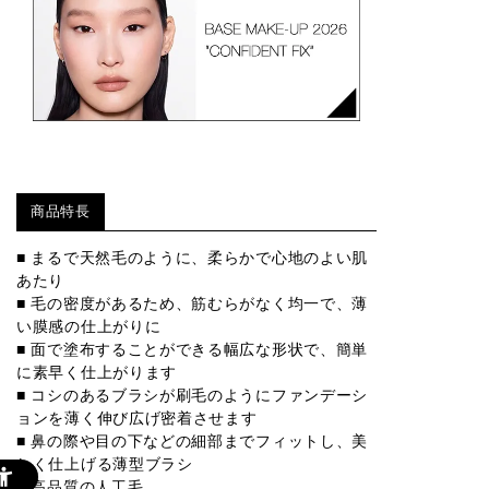
商品特長
■ まるで天然毛のように、柔らかで心地のよい肌
あたり
■ 毛の密度があるため、筋むらがなく均一で、薄
い膜感の仕上がりに
■ 面で塗布することができる幅広な形状で、簡単
に素早く仕上がります
■ コシのあるブラシが刷毛のようにファンデーシ
ョンを薄く伸び広げ密着させます
■ 鼻の際や目の下などの細部までフィットし、美
しく仕上げる薄型ブラシ
■ 高品質の人工毛