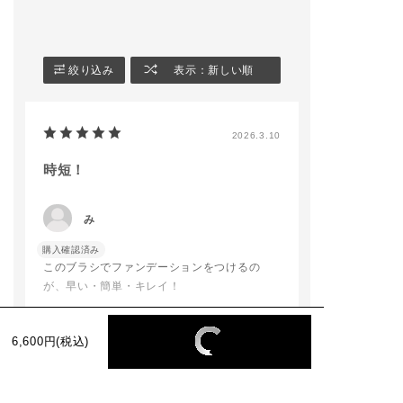
★美容液77%配合でう
今回紹介している
🏷MAKE UP SPONG
るおいが続く
で簡単で完璧なPol
E GLOW FIX
※ 美容液とは、粉体
ed Matte Ski
¥1,100(税込)
を除くエマルジョンの
がりますので、
絞り込み
表示：新しい順
ーーーーーーーーーー
ことです
ットで使用して
ーーーーーーーーーー
★⼤気中のちり・ほこ
きたいです♬
ー
りから肌を保護
暖かくなってきてメイ
・ノンコメドジェニッ
【使用製品】
2026.3.10
ク道具を新調される方
クテスト済み＊1
⬛︎THE FOUNDA
もだんだんと増えてき
・000〜011はSPF2
CONFIDENT FI
ました🌸
2、012・013はSPF1
⭐︎薄膜×カバー
時短！
お客様に合わせたメイ
8
⭐︎磨き上げられ
ク提案もさせていただ
・パラベン・グルテン
な滑らか肌
きますので
フリー＊2
⭐︎顔の表情に合
み
皆様のご来店をお待ち
・無香料
フィットし、ウ
しております🧏🏻‍♀️💫
＊1 すべてのかたにコ
ープルーフ皮脂
購入確認済み
addictionbeauty_offi
メド（ニキビのもと）
フで仕上がりが
このブラシでファンデーションをつけるの
cial
ができないというわけ
⭐︎美容成分配合
が、早い・簡単・キレイ！
ではありません
かく軽い！クレ
#ADDICTIONBEAUT
＊2 グルテン原料不使
グ後も潤いが続
Y #addictiontokyo #
⽤。グルテン原料と
酸化作用のある
他のどのファンデーションブラシより、小回
アディクション #香林
は、全成分上コムギ・
お肌荒れしやす
6,600円(税込)
りがきくかつ肌あたりも優しいので、もうこ
坊大和 #アディクショ
オオムギ・ライムギを
もおすすめ✨
続きを読む
れしか使えないです！
ン香林坊大和 #金沢百
含む原料です
使用Color→ 007
貨店 #デパコス #新作
tral Fair
ベースメイクメイク#
〇 ファンデーション
参考になった
7