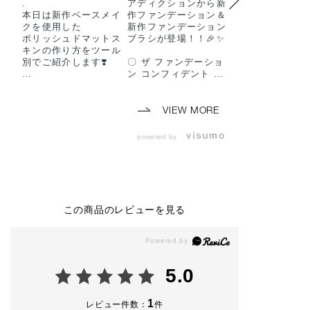
.
アディクションから新
BASE MAKE-UP
本日は新作ベースメイ
作ファンデーション＆
26
クを使用した
新作ファンデーション
“CONFIDENT FI
ポリッシュドマットス
ブラシが登場！！🎉✨️
2026年2月20日
キンの作り方をツール
始
別でご紹介します❣️
〇 ザ ファンデーショ
2026年3月6日(金
ン コンフィデント フ
売
3月6日より発売され
ィックス
たザ ファンデーショ
全14色 30ml SPF18
今回は新発売す
ン コンフィデント フ
~22/PA+++
スメイクを使用
VIEW MORE
ィックスは
各6,600円(税抜6,000
マットの質感を
使うツールによって仕
円)
た【CONFIDENT
powered by
上がりが異なります💘
OK】
ぜひ投稿をご参考くだ
-特徴-
に挑戦してみまし
さい💁🏻‍♀️🌟
★ソフトマットな仕上
ーーーーーーーーーー
がり
【Polished Matt
ーーーーーーーーーー
★磨け上げたようつる
inとは？】
ー
んとなめらかな仕上が
⭐︎Soft Matte
この商品のレビューを見る
🏷THE FOUNDATIO
り
に潤いを感じる
N CONFIDENT FIX
"ポリッシュドマット
ような肌
全14色 30ml SPF1
スキン"
⭐︎磨き上げられ
8〜22/PA+++ ¥6,600
★薄膜×カバー力
な滑らかな肌
(税込)
★ウォータープルー
5.0
フ、皮脂プルーフで
ADDICTIONか
🏷FOUNDATION BR
24時間仕上がり持続
のSoft Matte
USH 11
※ 当社調べ。効果に
メイクが新登場
1
レビュー件数：
件
¥6,600(税込)
は個⼈差があります
ます🖤