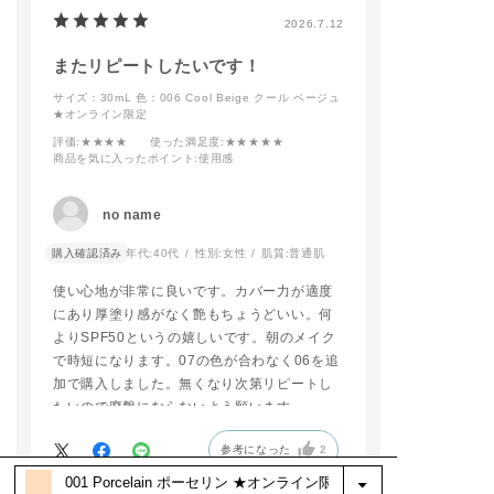
ます。
2026.7.12
マスカラもボリューム
が出ないようにナチュ
またリピートしたいです！
ラルに仕上げます。
質感をメインの目元に
サイズ：30mL
色：006 Cool Beige クール ベージュ
仕上げるために、アイ
★オンライン限定
ライナーとマスカラは
控えめにします。
評価
:★★★★
使った満足度
:★★★★★
商品を気に入ったポイント
:使用感
<CHEEK＆LIP>
チークとリップは雨の
no name
日の寒さで赤く染まっ
ているイメージなので
少しムラっぽく、自然
購入確認済み
年代:
40代
性別:
女性
肌質:
普通肌
な血色感のように仕上
使い心地が非常に良いです。カバー力が適度
にあり厚塗り感がなく艶もちょうどいい。何
よりSPF50というの嬉しいです。朝のメイク
で時短になります。07の色が合わなく06を追
加で購入しました。無くなり次第リピートし
たいので廃盤にならないよう願います。
参考になった
2
※お客様の嬉しいお声を選び、掲載しています。（一部、編集も含む）