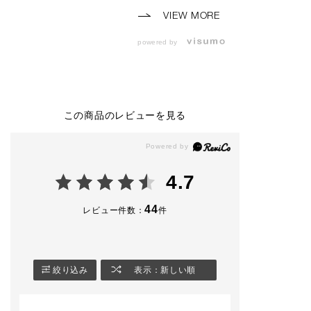
（メイクアップ手順）
VIEW MORE
<BASE-MAKE>
➀ベースメイクは濡れ
powered by
感を表現するためにプ
ライマー アディクシ
ョンを多めに馴染ま
せ、
とパウダーは軽めに仕
上げます。
この商品のレビューを見る
②ザ グロウスティッ
クは、Cゾーンと鼻の
付け根から三角ゾーン
まで広めにのせてい
て、湿度のある地面を
4.7
表現します。
<EYE>
44
レビュー件数：
件
➀ザ アイシャドウ ソ
ングス オブ レイン 1
07 Kisses of Rainを
アイホール全体にアイ
シャドウブラシ B 04
絞り込み
表示：新しい順
で広げます。
②ザ アイシャドウ 10
8C Rainy Nightはク
リームの質感を活かし