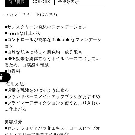
商品特長
COLORS
全成分表示
→カラーチャートはこちら
■サンスクリーン発想のファンデーション
■Freshな仕上がり
■コントロールが簡単なBuildableなファンデーシ
ョン
■自然な肌色に整える肌色均一成分配合
■SPF効果を紛体でなくオイルベースで出してい
るため、白膜感を軽減
■無香料
-使用方法-
■適量を乳液をのばすように塗布
■ラウンドベースメイクアップブラシがおすすめ
■プライマーアディクションを使うとよりきれい
に仕上がる
美容成分
■センチフォリアバラ花エキス・ローズヒップオ
イル・オリーブ果実オイル(保湿)