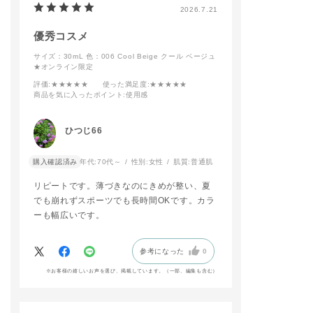
2026.7.21
て、ベースのカラーが
少しモヤのようなヴェ
ールがかかったように
優秀コスメ
重ねてブレンディング
サイズ：30mL
色：006 Cool Beige クール ベージュ
します。
★オンライン限定
➂下まぶたはアイシャ
ドウブラシ B 02で全
評価
:★★★★★
使った満足度
:★★★★★
体に広げ、肌に馴染ま
商品を気に入ったポイント
:使用感
せます。
街灯の反射をイメージ
するためにザ グロウ
ひつじ66
スティック 102G Sp
arkle Lightsを下まぶ
購入確認済み
年代:
70代～
性別:
女性
肌質:
普通肌
たのカラーにかかるよ
うにのせ、
リピートです。薄づきなのにきめが整い、夏
艶感を出しているの
で、ザ アイシャドウ
でも崩れずスポーツでも長時間OKです。カラ
108P Soaking Joyが
ーも幅広いです。
ぼやけないようにしっ
かり色を出していま
す。
参考になった
0
➃アイライナーはザ
アイシャドウ108Cを
※お客様の嬉しいお声を選び、掲載しています。（一部、編集も含む）
邪魔しないように、ま
つ毛の間を埋め、目の
フレームに沿って引き