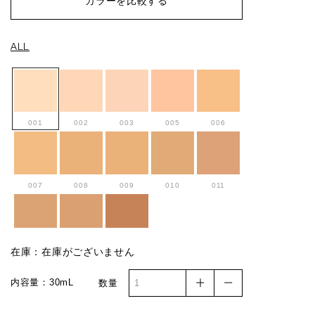
カラーを比較する
ALL
001
002
003
005
006
007
008
009
010
011
012
013
015
在庫：在庫がございません
内容量：30mL
数量