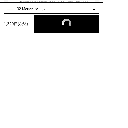
※お客様の嬉しいお声を選び、掲載しています。（一部、編集も含む）
グ予約受付中★
ご予約については「S
TORES>SHOP LIS
T」から店舗をお探し
もっと見る
いただくか、以下のU
1,320円(税込)
RLをコピーしてご確
認ください。
絞り込み
表示：新しい順
https://bit.ly/3GazF
s8