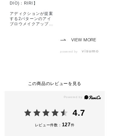
DIO)：RIRI】
アディクションが提案
する2パターンのアイ
ブロウメイクアップを
ご紹介致します！
VIEW MORE
1つ目は「Fresh Eye
brow」
powered by
マスカラとリキッドの
みで仕上げた、自眉の
ような仕上がり。
アイメイクをしっかり
する時など、眉毛を抜
いてあげるのがおすす
この商品のレビューを見る
めです。
①アディクションのア
イブロウマスカラ マ
イクロを使用し、うぶ
4.7
毛などの細い毛を1本
1本ピックアップする
ように塗布します。
127
レビュー件数：
件
細いブラシが細かい毛
までキャッチし、毛の