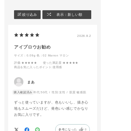
存在感を出してくれま
す！
②アイブロウリキッド
絞り込み
表示：新しい順
マイクロで毛の足りな
い隙間を埋めていきま
す。
毛を1本1本描き足す
2026.8.2
ように優しいタッチで
描くのがポイントで
す！
アイプロウお勧め
サイズ：0.09g
色：02 Marron マロン
2つ目は「Sophistica
評価
:★★★★★
使った満足度
:★★★★★
ted Eyebrow」
商品を気に入ったポイント
:使用感
くっきりと洗練された
印象の眉。
抜け感のあるアイメイ
まあ
クとあわせるのがおす
すめです。
購入確認済み
年代:
50代
性別:
女性
肌質:
敏感肌
① アイブロウブラシ
ずっと使っていますが、色もいいし、描き心
を使い、プレスド デ
地もスムーズだけど、発色いい感じでかなり
ュオ アイブロウ(パウ
お気に入りです。
ダー)をのせる。
② 描き足したい所が
あればアイブロウ ペ
参考になった
0
ンシルで足す。