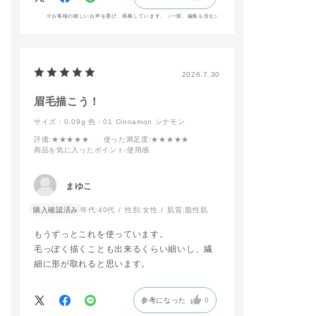
③ アイブロウマスカ
※お客様の嬉しいお声を選び、掲載しています。（一部、編集も含む）
ラ マイクロを塗布
し、毛流れを整える
④ 足りない隙間など
にはアイブロウリキッ
ド マイクロで細かく
2026.7.30
毛を描き足す。
眉毛描こう！
どちらのアイブロウも
サイズ：0.09g
色：01 Cinnamon シナモン
描く前に、スクリュー
評価
:★★★★★
使った満足度
:★★★★★
ブラシを使って眉を整
商品を気に入ったポイント
:使用感
える事で、眉に残った
余分なファンデーショ
ンなどがとれ、崩れに
まゆこ
くいメイクアップとな
ります！
購入確認済み
年代:
40代
性別:
女性
肌質:
脂性肌
もうずっとこれを使っています。
男性の方もお使い頂け
毛っぽく描くことも出来るくらい細いし、繊
るアイテムとなってい
ますので、是非参考に
細に形が取れると思います。
してみてください！
★ADDICTION STUD
参考になった
0
IOにてカウンセリン