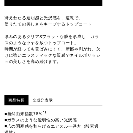
冴えわたる透明感と光沢感を、速乾で。
塗りたての美しさをキープするトップコート
厚みのあるクリア&フラットな膜を形成し、ガラ
スのようなツヤを放つトップコート。
時間が経っても黄ばみにくく、摩擦や剥がれ、欠
けに強いエラスティックな質感でネイルポリッシ
ュの美しさを高め続けます。
商品特長
全成分表示
*1
■自然由来指数78％
■ガラスのような透明性の高い光沢感
■爪の閉塞感を和らげるエアスルー処方（酸素透
過性）