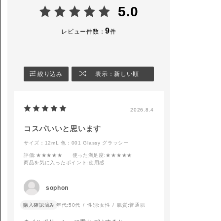
5.0
9
レビュー件数：
件
絞り込み
表示：新しい順
2026.8.4
コスパいいと思います
サイズ：12mL
色：001 Glassy グラッシー
評価
:★★★★★
使った満足度
:★★★★★
商品を気に入ったポイント
:使用感
sophon
購入確認済み
年代:
50代
性別:
女性
肌質:
普通肌