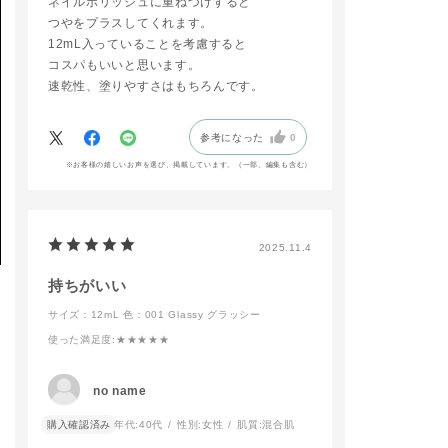
ネイルポリッシュに重ねづけすると
つやをプラスしてくれます。
12mL入っていることを考慮すると
コスパもいいと思います。
速乾性、塗りやすさはもちろんです。
参考になった
0
※お客様の嬉しいお声を選び、掲載しています。（一部、編集も含む）
2025.11.4
持ちがいい
サイズ：12mL
色：001 Glassy グラッシー
使った満足度
:★★★★★
no name
購入確認済み
年代:
40代
性別:
女性
肌質:
混合肌