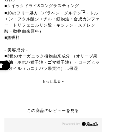
■クイックドライ&ロングラスティング
*2
■10のフリー処方（パラベン・グルテン
・トル
エン・フタル酸ジエチル・鉱物油・合成カンファ
ー・トリフェニルリン酸・キシレン・スチレン
酸・動物由来原料）
■無香料
- 美容成分 -
■3種のオーガニック植物由来成分 （オリーブ果
実油・ホホバ種子油・ゴマ種子油）・ローズヒッ
プオイル（カニナバラ果実油）…保湿
もっと見る
この商品のレビューを見る