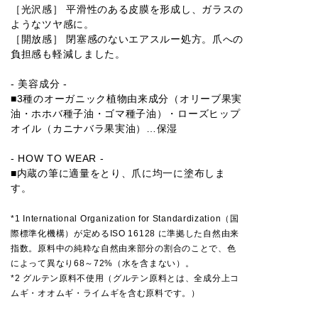
［光沢感］ 平滑性のある皮膜を形成し、ガラスの
ようなツヤ感に。
［開放感］ 閉塞感のないエアスルー処方。爪への
負担感も軽減しました。
- 美容成分 -
■3種のオーガニック植物由来成分（オリーブ果実
油・ホホバ種子油・ゴマ種子油）・ローズヒップ
オイル（カニナバラ果実油）…保湿
- HOW TO WEAR -
■内蔵の筆に適量をとり、爪に均一に塗布しま
す。
*1 International Organization for Standardization（国
際標準化機構）が定めるISO 16128 に準拠した自然由来
指数。原料中の純粋な自然由来部分の割合のことで、色
によって異なり68～72%（水を含まない）。
*2 グルテン原料不使用（グルテン原料とは、全成分上コ
ムギ・オオムギ・ライムギを含む原料です。）