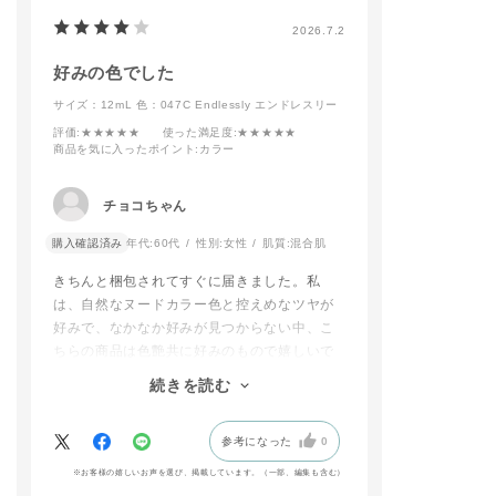
#addictionbeaut
2026.7.2
#アディクション
#アディクション
好みの色でした
ップ
#オレンジメイ
サイズ：12mL
色：047C Endlessly エンドレスリー
#春コスメ
評価
:★★★★★
使った満足度
:★★★★★
商品を気に入ったポイント
:カラー
チョコちゃん
購入確認済み
年代:
60代
性別:
女性
肌質:
混合肌
きちんと梱包されてすぐに届きました。私
は、自然なヌードカラー色と控えめなツヤが
好みで、なかなか好みが見つからない中、こ
ちらの商品は色艶共に好みのもので嬉しいで
す。
続きを読む
ラメも目立たなくて、何より長持ちしていま
す。剥がれとツヤの加減が自然に無くなって
参考になった
0
いくので、すぐに塗り直さなくても気になら
なくて助かってます。
※お客様の嬉しいお声を選び、掲載しています。（一部、編集も含む）