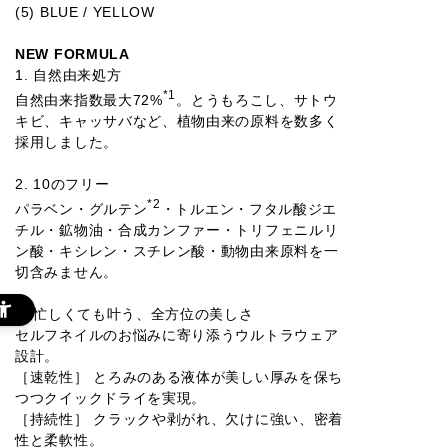
(5) BLUE / YELLOW
NEW FORMULA
1. 自然由来処方
*1
自然由来指数最大72%
。とうもろこし、サトウ
キビ、キャッサバなど、植物由来の原料を数多く
採用しました。
2. 10のフリー
*2
パラベン・グルテン
・トルエン・フタル酸ジエ
チル・鉱物油・合成カンファー・トリフェニルリ
ン酸・キシレン・スチレン酸・動物由来原料を一
切含みません。
3. 忙しくても叶う、全方位の美しさ
セルフネイルのお悩みに寄り添うウルトラウェア
設計。
［速乾性］ とろみのある液体が美しい厚みを保ち
つつクイックドライを実現。
［持続性］ クラックや剥がれ、欠けに強い、密着
性と柔軟性。