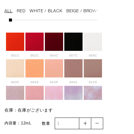
ALL
RED
WHITE / BLACK
BEIGE / BROWN
PINK / PURPL
001C
002C
004C
007C
008C
043C
046S
010P
044C
012S
013P
014S
015PR
016PR
036SP
在庫：在庫がございます
内容量：12mL
数量