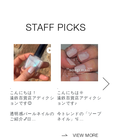
STAFF PICKS
.
.
Spring 2026 Col
こんにちは！
こんにちは🌞
on “MONOCHR
遠鉄百貨店アディクシ
遠鉄百貨店アディクシ
TIC MIRAGE”
ョンです😊
ョンです♪
2025年12月26
透明感パールネイルの
今トレンドの「ソープ
開始
ご紹介💅🏻
ネイル」🫧
2026年1月9日発
春らしいカラーで手元
ミルキーな白でつく
からオシャレを楽しみ
る、石鹸みたいなソー
ーーーーーーー
ましょう😊
プネイル🧼
ーーーーーーー
VIEW MORE