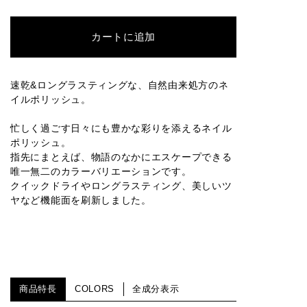
037P
017SP
019S
020S
047C
カートに追加
022P
023S
045C
024SP
027C
速乾&ロングラスティングな、自然由来処方のネ
イルポリッシュ。
029C
042C
030S
031C
033PR
忙しく過ごす日々にも豊かな彩りを添えるネイル
ポリッシュ。
指先にまとえば、物語のなかにエスケープできる
唯一無二のカラーバリエーションです。
クイックドライやロングラスティング、美しいツ
034PR
035SP
ヤなど機能面を刷新しました。
商品特長
COLORS
全成分表示