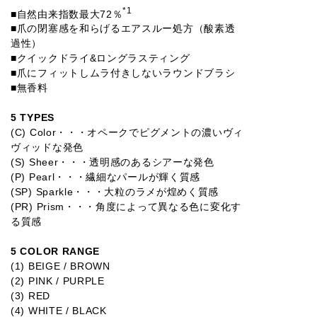
*1
■自然由来指数最大72％
■爪の閉塞感を和らげるエアスルー処方（酸素透
過性）
■クイックドライ&ロングラスティング
■爪にフィットしムラ付きしないラウンドブラシ
■無香料
5 TYPES
(C) Color・・・オペークでピグメントの濃いヴィ
ヴィッドな発色
(S) Sheer・・・透明感のあるシアーな発色
(P) Pearl・・・繊細なパールが輝く質感
(SP) Sparkle・・・大粒のラメが煌めく質感
(PR) Prism・・・角度によって異なる色に変化す
る質感
5 COLOR RANGE
(1) BEIGE / BROWN
(2) PINK / PURPLE
(3) RED
(4) WHITE / BLACK