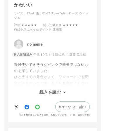
Noon（限定色）
かわいい
•ザ シングルア
サイズ：12mL
色：014S Rose Wish ローズ ウィッ
ドウ 102P Sunr
シュ
Window（限定
•ザ リップグロス
評価
:★★★★★
使った満足度
:★★★★★
4 Pink Mood
商品を気に入ったポイント
:使用感
•ザ ネイルポリ
+ 046S Peachy 
•ザ ジェルアイ
no name
ー 101 Leather
nge（限定色）
購入確認済み
年代:
30代
性別:
女性
肌質:
乾性肌
•アイブロウマス
カラーニュアンス
普段使いできそうなピンクで華美ではないも
02 Latte Blon
のを探していました。
定色）
ひと塗りでの発色がよく、ワンコートでも変
ーーーーーーー
化が大きかったです。あまり血色がよくない
ーーーーーーー
ーーーーーー
爪なので、色が明るいと浮くかもと心配して
続きを読む
いましたが、薄塗りでも血色が良くなったよ
※限定品には限
うに見えるので、凄く使いやすいと思いまし
ざいます。
参考になった
1
た。ローズ系の中でも塗りやすいピンクベー
店頭にてお試し
ジュかなと思います。ありがとうございま
※お客様の嬉しいお声を選び、掲載しています。（一部、編集も含む）
だけますので是
す。
店お待ちしてお
🤎