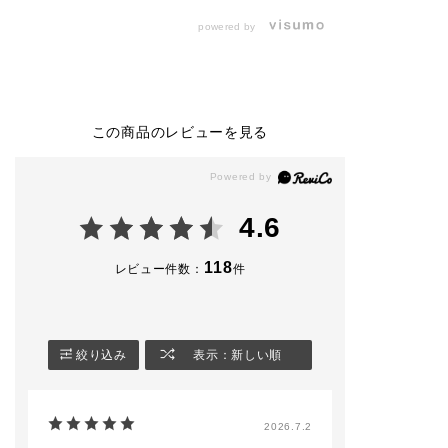
ちゅるんとしたツヤ感
ーーーーーー
ーーーーーーーーーー
と、ほんのり透けるニ
powered by
ーーーーーーーーーー
ュアンス。
2026 Spring coll
ーーーーーー
onからFRESH S
_________________
UALITY
・THE NAIL POLIS
_________________
LOOKをご紹介
H ＋ ¥2,420(税込)
______
ます！
034PR Frozen Sky
この商品のレビューを見る
THE NAIL POLISH+
色相を揃えたモ
ーーーーーーーーーー
¥2,420(税込)
マティックなコ
ーーーーーーーーーー
043C Cloud Bed
ーションで、ど
ーーーーーー
合わせもADDICT
_________________
らしく“媚びない
4.6
addictionbeauty_offi
_________________
クアップルック
cial
______
ます✨
#アディクション
118
レビュー件数：
件
ADDICTIONBEAUTY
addictionbeauty_offi
オレンジカラー
#アディクションショ
cial
に肌に馴染みヘ
ップ
#ネイル
な印象に仕上が
遠鉄百貨店
#nail
🧡
#デパコス
#アディクション
絞り込み
表示：新しい順
スプリング
#デパコス
ーーーーーーー
コスメ
#soapnails
ーーーーーーー
#ネイル
ーーーーーー
#nail
【使用製品】
2026.7.2
•ザ シングルア
ドウ 101P Sun