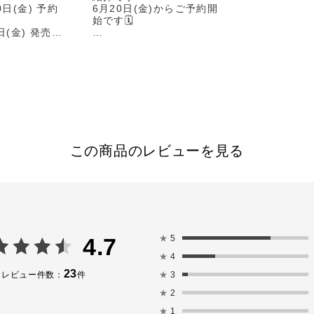
0日(金) 予約
6月20日(金)からご予約開
始です🗓
日(金) 発売
ーーーーーーーーーーーー
ONから洗礼され
ーーーーーーーーーー
レスなルック
🏷THE EYESHADOW
ブロウペンシ
PALETTE ＋
ウマスカラが
限定1色 ¥6,820(税込)
🏷THE EYEBROW
ウレスを叶えた
PENCIL MICRO
限定2色 ¥2750(税込)
この商品のレビューを見る
ロウペンシ
101
🏷EYEBROW MASCARA
️【アイブロウマ
COLOR NUANCE
ーニュアン
新2色 ¥3,300(税込)
lla Beige】
※新色の販売に伴い、アイ
がオススメで
ブロウ マスカラ カラーニ
ュアンス004 Deep
いた様なブロ
Raspberry/005 Fuchsia
★
5
4.7
がります✨
Lilacは販売終了となりま
★
4
す。
ふんわり眉に仕
23
★
3
レビュー件数：
件
🏷LIP SERUM TINT
★
2
ロウペンシ
新2色 ¥3,520(税込)
 102
※新色の販売に伴い、リッ
★
1