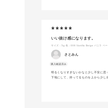
❕
#addiction
#アディクシ
ィー
#アディクシ
#アディクシ
#アイブロウ
#眉メイク
#秋コスメ
いい抜け感になります。
#新作コスメ
#美容部員
サイズ：5g
色：006 Vanilla Beige バニラ ベ
さとみん
購入確認済み
明るくなりすぎないかなと少し不安に思
下地にして、持ってるものを上から少し