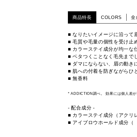
商品特長
COLORS
全
■ なりたいイメージに沿って
■ 毛質や毛量の個性を受け
■ カラーステイ成分が均一な
■ ベタつくことなく毛先まで
■ ダマにならない、眉の動き
■ 肌への付着を防ぎながらひ
■ 無香料
* ADDICTION調べ。 効果には個人差
- 配合成分 -
■ カラーステイ成分（アクリ
■ アイブロウホールド成分（（