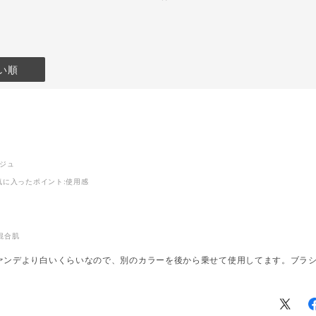
️【アイブロウマ
プ セラム ティント 005
ーニュアンス
Ginger Mood/008Iced
reige】の組み
Irisは販売終了となりま
スメです❕
す。
ロウメイクか
算したような
ーーーーーーーーーーーー
い順
ラーの眉に仕
ーーーーーーーーーー
秋を先取ったお洒落なカラ
ー展開になっておりますの
ロウペンシ
で、ぜひご覧ください🍇
】限定2色
6月20日(金)より、店頭で
y 明るい黄みの
もお試しいただけます❣️
皆様のご来店をお待ちして
e 明るいグレー
おります🎀
ージュ
気に入ったポイント
:使用感
addictionbeauty_official
マスカラ カ
🖤
ス】新2色
a Beige 明るい
#アディクション
ュ
#ADDICTIONBEAUTY
混合肌
reige 明るいグ
#addictiontokyo #香林坊
大和 #金沢百貨店 #デパコ
ァンデより白いくらいなので、別のカラーを後から乗せて使用してます。ブラ
ス #プレフォールコレクシ
しもいただけ
ョン#アイシャドウパレッ
様のご来店心
ト#4色パレット#限定アイ
ております🖤
シャドウ#限定カラー#ア