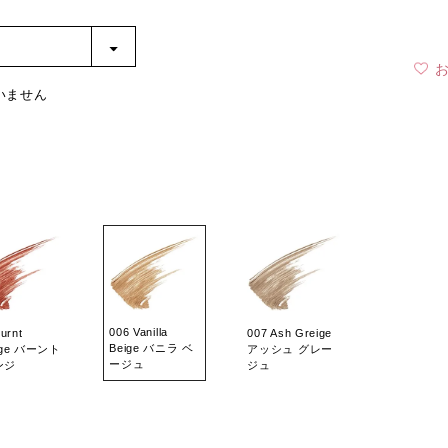
いません
006 Vanilla
urnt
007 Ash Greige
Beige バニラ ベ
nge バーント
アッシュ グレー
ージュ
ンジ
ジュ