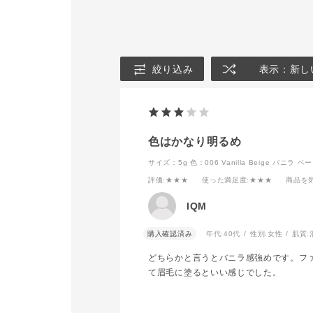
で
Taupe】✖
シックなスモーキーメイク
スカラ カラ
だけではなく、デイリーメ
007 Ash G
イクにも取り入れやすい仕
合わせがオス
上がりにもしていただけま
普段のアイブ
す！
ら濃さを引き
絞り込み
表示：新し
グレージュカ
店頭にてお試しいただけま
上がります🩶
すので是非ご来店お待ちし
ております！
【ザ アイブ
ル マイクロ
#addictionbeauty
101 Hone
色はかなり明るめ
#アディクション
ベージュ
#アディクションビューテ
102 Taup
サイズ：5g
色：006 Vanilla Beige バニラ ベ
ィー
ジュ
評価
:★★★
使った満足度
:★★★
商品を
#アディクションショップ
#スモーキー
【アイブロウ
IQM
#秋コスメ
ラーニュアン
#美容部員
006 Vanill
#メイク動画
黄みのベージ
購入確認済み
年代:
40代
性別:
女性
肌質:
007 Ash G
レージュ
どちらかと言うとバニラ感強めです。フ
て眉毛に塗るといい感じでした。
店頭にてお試
ますので、皆
よりお待ちし