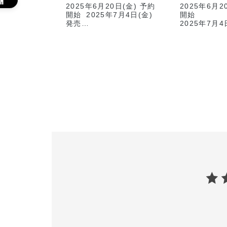
2025年6月20日(金) 予約
2025年6月2
開始 2025年7月4日(金)
開始
発売
2025年7月4
🖤使用製品
ADDICTI
①ザ アイシャドウ パレッ
たアイブロウ
ト ＋ 101 Cherry Dusk
を叶えるアイ
（限定色）
ルとアイブロ
② ザ マスカラ インテン
登場します！
ス ラッシュ 017 Ultra
Black
☑️アイブロ
③アイブロウマスカラ カ
い方は
ラーニュアンス 006
【ザ アイブ
Vanilla Beige（新色）
ル マイクロ 
④ザ アイブロウペンシル
Honey】✖
マイクロ 101
スカラ カラ
Honey（限定色）
ス 006 Vani
⑤リップ セラム ティン
の組み合わせ
ト 012 Bare Honey（新
す❕
色）
自眉の色を抜
ンズ眉に仕上
今回はソフトスモーキール
ックに仕上げました🩶
☑️赤みない
主役の限定アイシャドウパ
上げたい方は
レットは見た目以上に透明
【ザ アイブ
感があり肌馴染みが良いの
ル マイクロ