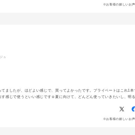
イブロウペンシル #アイブ
ロウマスカラ#抜け感眉#
※お客様の嬉しいお
beauty
眉毛#リップセラムティン
ョンビューテ
ト#スタッフオススメアイ
テム #毎日メイク#限定カ
ョン
ラー#定番カラー#ブルベ#
ョンショップ
イエベ#おすすめコスメ #
ギフト #コスメ #cosme
#コスメ好きと繋がりたい
#美容部員スタグラム
ージュ
ってましたが、ほどよい感じで、買ってよかったです。プライベートはこれ1本
出す感じで使うといい感じです☺️夏に向けて、どんどん使っていきたいし、明
※お客様の嬉しいお