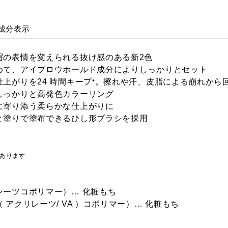
成分表示
眉の表情を変えられる抜け感のある新2色
止めて、アイブロウホールド成分によりしっかりとセット
仕上がりを24 時間キープ
。擦れや汗、皮脂による崩れから
*
しっかりと高発色カラーリング
に寄り添う柔らかな仕上がりに
と塗りで塗布できるひし形ブラシを採用
があります
レーツコポリマー）… 化粧もち
 アクリレーツ/ VA ）コポリマー）… 化粧もち