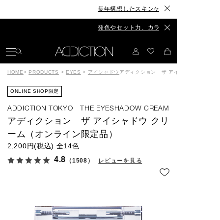
長年構想したスキンケアが、ついに誕生◆The Skincar
発色やセット力、カラーもリニューアル◆The Eyebro
HOME
>
PRODUCTS
>
EYES
>
アイシャドウ
アディクション ザ アイシャドウ クリ
ONLINE SHOP限定
ADDICTION TOKYO THE EYESHADOW CREAM
アディクション ザ アイシャドウ クリ
ーム（オンライン限定品）
2,200円(税込)
全14色
4.8
（1508）
レビューを見る