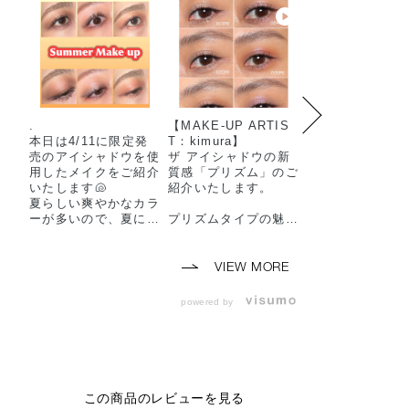
.
【MAKE-UP ARTIS
【MAKE-UP AR
本日は4/11に限定発
T：kimura】
T：ohara】
売のアイシャドウを使
ザ アイシャドウの新
ザ アイシャドウ
用したメイクをご紹介
質感「プリズム」のご
チ ティントは、
いたします🐚
紹介いたします。
たようなツヤ感
夏らしい爽やかなカラ
アな発色が叶う
ーが多いので、夏に向
プリズムタイプの魅力
ャドウです。
けてアイメイクを迷わ
は、何といっても特別
肌に伸ばすとぴ
れてる方は、ぜひ参考
なきらめき感です！
と密着し、べた
にしてみてください🌞
くくよれにくい
VIEW MORE
是非店頭でお待ちして
角度によって弾むよう
しいポイント♪
おります🎈
に色が変化するカラー
アイシャドウベ
powered by
トラベルパールが輝き
してもお使いい
addictionbeauty_offi
アイメイクの最後にの
ます。
cial 🖤
せるだけで目元の印象
的を引き立てます。
画像２枚目は、
#アディクション#AD
カラーの３色。
DICTIONBEAUTY #
生っぽい質感で、まぶ
頬やリップにも
この商品のレビューを見る
addictiontokyo #香林
たにするすると伸びフ
いただけ、にじ