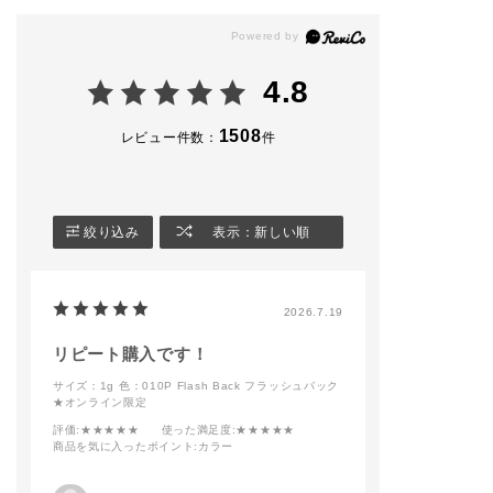
坊大和 #金沢百貨店 #
ィットするので
ような自然な血
デパコス #デパートコ
美しい輝きが定着する
プラスすること
スメ #アイメイクアッ
もの嬉しいポイント。
ます。
プ#アイシャドウ#ザ
・001T テラコ
4.8
アイシャドウプリズム
６色どれも素敵なの
ヌード
#夏メイク#夏コスメ#
で、ぜひお試しくださ
澄んだ温かさの
夏カラー#カラーメイ
い。
コッタオレンジ
1508
レビュー件数：
件
クアップ#スタッフオ
・002T ダーク 
ススメメイク #毎日メ
*カッコ内は、カラー
ズ
イク#限定カラー＃ポ
トラベルパールの色変
雨に濡れた陰り
イントメイクアップ#
化を表しています。
るローズ
ツヤメイク#おすすめ
-----------------------
・003T ピンク 
絞り込み
表示：新しい順
コスメ #ギフト #コス
001PR ハッピー ティ
ーン
メ #美容部員 #人気カ
アーズ ［ゴールド・
シアーに艶めく
ラー #cosme #コスメ
グリーン］
ィピンク
好きと繋がりたい #美
2026.7.19
容部員スタグラム
002PR ダンス イン
画像３枚目は、
ジ エア ［レッド・ゴ
な表情を演出で
ールド］
色です。
リピート購入です！
肌色から離れた
サイズ：1g
色：010P Flash Back フラッシュバック
003PR ブラッド ムー
やブラック系の
★オンライン限定
ン ［ブロンズ・ピン
は使用が難しい
ク］
る方も多いと思
評価
:★★★★★
使った満足度
:★★★★★
が
商品を気に入ったポイント
:カラー
004PR ベイビー ベイ
こちらは肌が透
ビー ［ゴールド・ピ
うなクリアな発