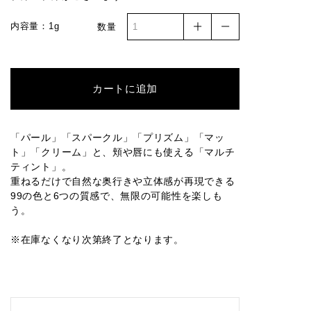
内容量：1g
数量
005SP
006SP
007SP
008SP
009SP
カートに追加
010SP
017SP
018SP
019SP
020SP
「パール」「スパークル」「プリズム」「マッ
ト」「クリーム」と、頬や唇にも使える「マルチ
ティント」。
004PR
005PR
002M
003M
004M
重ねるだけで自然な奥行きや立体感が再現できる
99の色と6つの質感で、無限の可能性を楽しも
う。
※在庫なくなり次第終了となります。
005M
006M
007M
008M
010M
011M
013M
014M
015M
016M