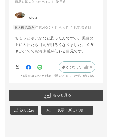
商品を気に入ったポイント
:使用感
siva
購入確認済み
年代:
40代
性別:
女性
肌質:
普通肌
ちょっと淡いかなと思ったんですが、黒目の
上に入れたら目元が明るくなりました。メガ
ネかけてても清潔感が伝わる目元です。
参考になった
0
※お客様の嬉しいお声を選び、掲載しています。（一部、編集も含む）
もっと見る
絞り込み
表示：新しい順