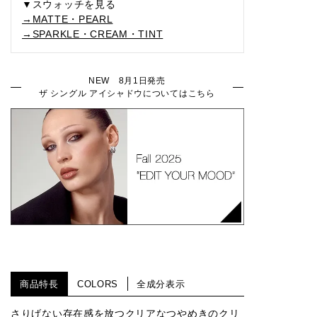
▼スウォッチを見る
→MATTE・PEARL
→SPARKLE・CREAM・TINT
017M
018M
019M
022M
030M
NEW 8月1日発売
ザ シングル アイシャドウについてはこちら
024M
026M
027M
029M
001C
002C
003C
004C
005C
006C
007C
008C
014C
010C
011C
商品特長
COLORS
全成分表示
012C
015C
016C
002T
003T
さりげない存在感を放つクリアなつやめきのクリ