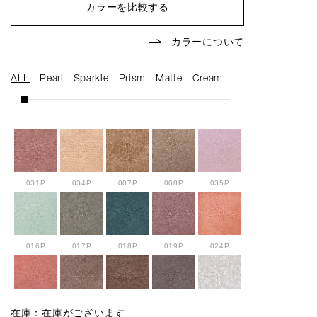
カラーを比較する
カラーについて
ALL
Pearl
Sparkle
Prism
Matte
Cream
Multi Tint
031P
034P
007P
008P
035P
016P
017P
018P
019P
024P
025P
027P
033P
029P
001SP
在庫：在庫がございます