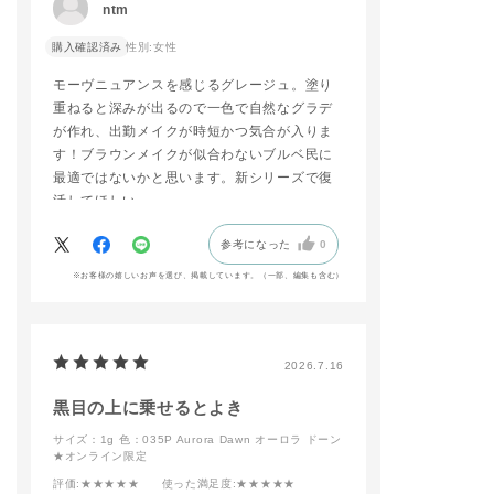
ンク／バイオレット・
簡単に目元のク
ntm
ピンク］
ニュアンスを作
が出来ます。
購入確認済み
性別:
女性
005PR ジャスト ギフ
・004T ナイト 
テッド ［ブルー・パ
ーヴ
モーヴニュアンスを感じるグレージュ。塗り
ープル／グリーン・バ
闇夜に星が瞬く
重ねると深みが出るので一色で自然なグラデ
イオレット］
ビーブルー
が作れ、出勤メイクが時短かつ気合が入りま
・005T ヒドゥン
す！ブラウンメイクが似合わないブルベ民に
101PR アワー オブ
ラウン
マジック ［バイオレ
シックな陰影を
最適ではないかと思います。新シリーズで復
ット・ピンク／ブル
ブラウンブラッ
活してほしい。。。
ー・バイオレット］★
限定色
ティントタイプ
参考になった
0
-----------------------
はのグロッシー
で、アイメイク
※お客様の嬉しいお声を選び、掲載しています。（一部、編集も含む）
広がります！
５色とも使いや
敵なカラーなの
2026.7.16
黒目の上に乗せるとよき
サイズ：1g
色：035P Aurora Dawn オーロラ ドーン
★オンライン限定
評価
:★★★★★
使った満足度
:★★★★★