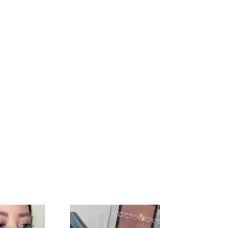
r シ
015M Flaming
016M 1970 ナイ
オンラ
Sunset フレイミ
ンティ―ンセブ
ングサンセット
ンティ― ★オン
★オンライン限
ライン限定
定
026M Terra di
027M Clay Pot
ダークサ
Siena テラ ディ
クレイポット ★
オンラ
シエナ ★オンラ
オンライン限定
イン限定
t
006C Almond ア
007C Sandy
ーント
ーモンド ★オン
Topaz サンディ
★オン
ライン限定
トパーズ ★オン