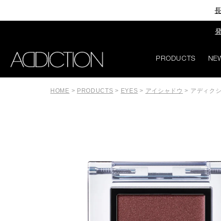
長
発
PRODUCTS
NE
HOME
>
PRODUCTS
>
EYES
>
アイシャドウ
>
アディクシ