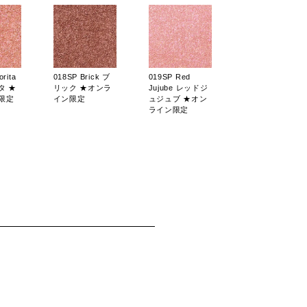
rita
018SP Brick ブ
019SP Red
タ ★
リック ★オンラ
Jujube レッドジ
限定
イン限定
ュジュブ ★オン
ライン限定
rindo
005M Praline プ
006M
マリン
ラリネ ★オンラ
Cappuccino カプ
★オン
イン限定
チーノ ★オンラ
イン限定