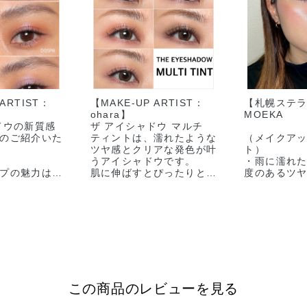
ライン限定
イン限定
ライン限定
 Black
011C Pearl
012C Duomo ド
015C Love
 ARTIST：
【MAKE-UP ARTIST：
【札幌ステ
ch ブラック
River パールリバ
ゥオモ ★オンラ
Vision ラ
ohara】
MOEKA
チ ★オンラ
ー ★オンライン
イン限定
ョン ★オ
ドウの新質感
ザ アイシャドウ マルチ
限定
限定
ン限定
のご紹介いた
ティントは、濡れたような
（メイクア
ツヤ感とクリアな発色が叶
ト）
うアイシャドウです。
・雨に濡れ
プの魅力は、
肌に伸ばすとぴったりと密
度のあるツ
特別なきらめ
着し、べたつきにくくよれ
・雨上がり
にくいのも嬉しいポイント
イメージし
♪
ような透明
弾むように色
アイシャドウベースとして
・アイメイ
ラートラベル
もお使いいただけます。
た雨に反射
メージしま
最後にのせる
画像２枚目は、血色感カラ
印象的を引き
ーの３色。
（メイクア
頬やリップにもお使いいた
<BASE-MAK
この商品のレビューを見る
だけ、にじみ出るような自
➀ベースメイ
で、まぶたに
然な血色感をプラスするこ
ザ グロウス