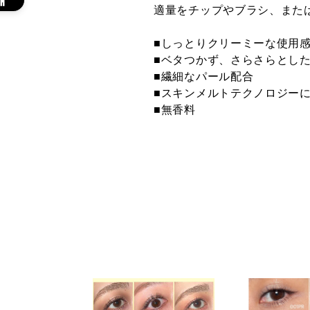
適量をチップやブラシ、また
007M Cinnamon
008M Truffle ト
010M
■しっとりクリーミーな使用
シナモン ★オン
リュフ ★オンラ
ジ エ
ライン限定
イン限定
ライ
■ベタつかず、さらさらとし
■繊細なパール配合
■スキンメルトテクノロジー
■無香料
017M Moroccan
018M Cassis カ
019M 
Tile モロッカン
シス ★オンライ
ソリ
タイル ★オンラ
ン限定
オン
イン限定
029M Avocado
001C Vimana
002C
アボカド ★オン
Gold ヴィマナゴ
Ora
ライン限定
ールド ★オンラ
トオ