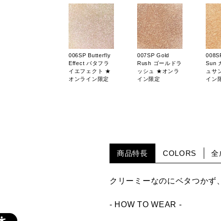
006SP Butterfly
007SP Gold
008S
Effect バタフラ
Rush ゴールドラ
Sun
イエフェクト ★
ッシュ ★オンラ
ュサ
オンライン限定
イン限定
イン
020SP Shangri-
004PR Baby
005P
商品特長
COLORS
全
La シャングリラ
Baby ベイビー
Gift
★オンライン限
ベイビー ★オン
ギフ
定
ライン限定
ンラ
クリーミーなのにベタつかず
- HOW TO WEAR -