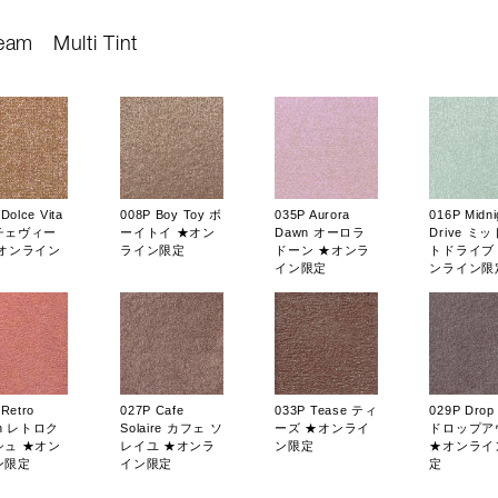
eam
Multi Tint
Dolce Vita
008P Boy Toy ボ
035P Aurora
016P Midni
チェヴィー
ーイトイ ★オン
Dawn オーロラ
Drive ミ
★オンライン
ライン限定
ドーン ★オンラ
トドライブ
イン限定
ンライン限
 Retro
027P Cafe
033P Tease ティ
029P Drop
sh レトロク
Solaire カフェ ソ
ーズ ★オンライ
ドロップア
シュ ★オン
レイユ ★オンラ
ン限定
★オンライ
ン限定
イン限定
定