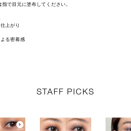
は指で目元に塗布してください。
 The End
011M Lilac
013M Sakura
014M Suga
感
ンド ★オン
Garden ライラッ
Petal サクラペタ
ュガー ★
ン限定
クガーデン ★オ
ル ★オンライン
イン限定
た仕上がり
ンライン限定
限定
による密着感
Solitude
022M Citrine シ
030M Bare Soul
024M Dark
チュード ★
トリン ★オンラ
ベア ソウル ★オ
Saffron 
ライン限定
イン限定
ンライン限定
フラン ★
イン限定
STAFF PICKS
004C Bad
 Sunset
003C Love Shot
005C Burn
Promise バッド
nge サンセッ
ラブショット ★
Amber バ
プロミス ★オン
レンジ ★オ
オンライン限定
アンバー 