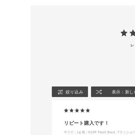
大和 #金沢百貨店 #デパコ
するすると伸
ス #デパートコスメ #アイ
るので
メイクアップ#アイシャド
美しい輝きが
ウ#ザアイシャドウプリズ
嬉しいポイン
ム#夏メイク#夏コスメ#夏
カラー#カラーメイクアッ
６色どれも素
プ#スタッフオススメメイ
ひお試しくだ
ク #毎日メイク#限定カラ
ー＃ポイントメイクアップ
*カッコ内は
レ
#ツヤメイク#おすすめコ
ベルパールの
スメ #ギフト #コスメ #美
ています。
容部員 #人気カラー
--------------
#cosme #コスメ好きと繋
001PR ハ
がりたい #美容部員スタグ
ズ ［ゴールド・グリー
ラム
ン］
002PR ダン
ア ［レッド・ゴールド］
絞り込み
表示：新し
003PR ブ
［ブロンズ・
004PR ベ
［ゴールド・
リピート購入です！
オレット・ピ
サイズ：1g
色：010P Flash Back フラッ