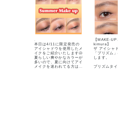
イン限定
ンラ
008C Deep
014C Lost Star
010C
.
【MAKE-UP
Emerald ディー
ロストスター ★
Bea
本日は4/11に限定発売の
kimura】
プエメラルド ★
オンライン限定
ビー
アイシャドウを使用したメ
ザ アイシャ
オンライン限定
イン
イクをご紹介いたします🐚
「プリズム」
夏らしい爽やかなカラーが
します。
多いので、夏に向けてアイ
メイクを迷われてる方は、
プリズムタイ
ぜひ参考にしてみてくださ
何といっても
い🌞
き感です！
是非店頭でお待ちしており
ます🎈
角度によって
003T Pink Dune
004T Night
が変化するカ
ピンク デューン
Groove ナイト
★オンライン限
グルーヴ ★オン
addictionbeauty_official
パールが輝き
定
ライン限定
🖤
アイメイクの
だけで目元の
#アディクション
立てます。
#ADDICTIONBEAUTY
#addictiontokyo #香林坊
生っぽい質感