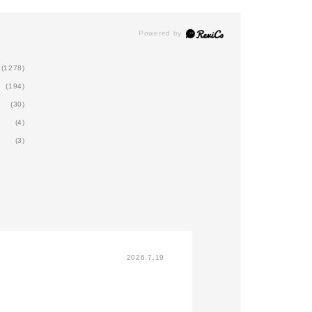
 the Moonを
シルバーパールの入ったく
き立たせま
てのせます。
すみピンクです。
置にザ グロ
ピンクアイシャドウの中で
抜け感の中
011GFeel
も人気のアイテムです！
プラスする
ee the Light
ピンクですが甘すぎず、大
THE EYES
れたようなツヤ
人っぽい仕上がりになりま
014SP Rose
(1278)
す。
す。
ラメ感を足し
(194)
＾）
(30)
ドウ 109C
2つ目は
まだまだマ
stをアイシャド
(4)
THE NAIL POLISH から
この時期に
04でアイホー
048P Cry Baby(クライベ
さい！
(3)
す。（下瞼にも
イビー)
ラシ D 02
※限定カラ
）
ベビーピンクのカラーにシ
りがござい
ドウ 110C
ルバー、ブルー、ピンクと
 Rainを二重幅
いった多色のラメが煌めく
★ADDICTI
めにアイシャド
ネイルです。
にてカウン
04でのせま
血色のある爪に見せてくれ
付中★
ますし、キラキラ輝くラメ
ご予約につ
アイシャドウ
が可愛い、、、！！
「STORES>
 レイン 106
LIST」か
2026.7.19
earsをアイシャ
いただくか、
 02でしっか
をコピーし
す。（下瞼にも
私の他の投稿でマリアージ
い。
アイシャドウブ
ュ、ミスユーモアのカラー
https://bit.