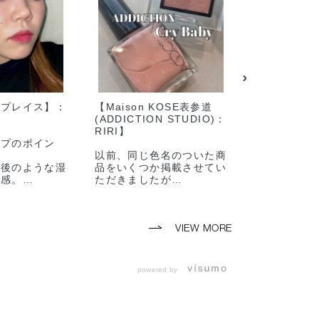
ライン限定
016C Ever Mine
002T Dark Rose
ラプレイス】：
【Maison KOSE表参道
【Maison 
ブ ビジ
エバー マイン ★
ダーク ローズ ★
(ADDICTION STUDIO)：
(ADDICTIO
ンライ
オンライン限定
オンライン限定
RIRI】
chi.】
ップのポイン
以前、同じ色名のついた商
今回ご紹介
た後のような湿
品をいくつか掲載させてい
THE COLOR
ヤ感。
ただきましたが
EYELINER
の澄んだ空気を
今回はクライベイビーとい
104 The A
て頬は透き通る
う色名の商品をご紹介致し
んだ雲のよ
感を。
ます！
ワイト)
クは地面に残っ
VIEW MORE
する街の光をイ
ワンポイン
した。
と印象が出
1つ目は
ライナーで
powered by
ップ手順）
THE EYESHADOW から
目元のカラ
E>
014P Cry Baby(クライベ
性らしく
クの仕上げに
イビー)
まつげにも
ティック
アイライナ