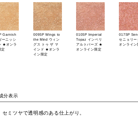
P Garnish
009SP Wings to
010SP Imperial
017SP Seno
 ガーニッシ
the Mind ウィン
Topaz インペリ
セニョリー
ン ★オンラ
グス トゥ ザ マ
アルトパーズ ★
オンライン
限定
インド ★オンラ
オンライン限定
イン限定
R Just
002M Thousand
003M Earth
004M Tama
成分表示
ed ジャスト
Feathers サウザ
Wind アースウィ
Beach タ
テッド ★オ
ンドフェザーズ
ンド ★オンライ
ドビーチ 
イン限定
★オンライン限
ン限定
ライン限定
、セミツヤで透明感のある仕上がり。
定