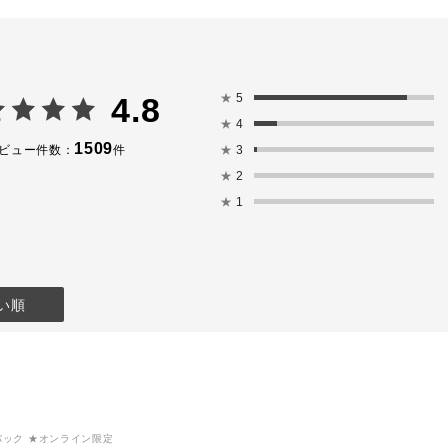
びフィットす
とができます。
001P Above
・001T テラコッタ ヌー
骨格に沿っ
定着するもの
ド
②頬の高い位
ト。
澄んだ温かさのテラコッ
ウスティック 
タオレンジ
the Heat, S
敵なので、ぜ
・002T ダーク ローズ
を重ね、濡
★
5
4.8
さい。
雨に濡れた陰りのあるロ
感を出しま
★
4
ーズ
、カラートラ
・003T ピンク デュー
<EYE>
1509
★
3
ビュー件数：
件
色変化を表し
ン
➀ザ アイシャ
★
2
シアーに艶めくダスティピ
Foggy Mi
---------
ンク
ウブラシ B 
★
1
ッピー ティアー
ルにのせま
画像３枚目は、クールな表
アイシャドウブ
情を演出できる２色です。
でのせます
肌色から離れたブルーやブ
②ザ アイシャ
ス イン ジ エ
ラック系のカラーは使用が
Emotional
難しいと感じる方も多いと
より少し広
い順
思いますが
ウブラシ B 
ラッド ムーン
こちらは肌が透けるような
す。
ピンク］
クリアな発色で、簡単に目
➂キワにザ 
元のクールなニュアンスを
ソングス オブ
イビー ベイビー
作ることが出来ます。
See My T
ピンク／バイ
・004T ナイト グルーヴ
ドウブラシ D
ンク］
闇夜に星が瞬くネイビー
りとのせま
ブルー
目尻側のみ
シュバック ★オンライン限定