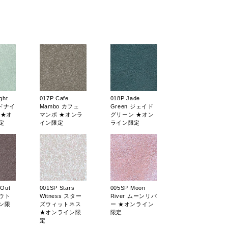
ght
017P Cafe
018P Jade
ッドナイ
Mambo カフェ
Green ジェイド
 ★オ
マンボ ★オンラ
グリーン ★オン
定
イン限定
ライン限定
 Out
001SP Stars
005SP Moon
ウト
Witness スター
River ムーンリバ
ン限
ズウィットネス
ー ★オンライン
★オンライン限
限定
定