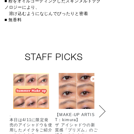
■ 粉をオイルコーティングしたスキンメルトテク
ノロジーにより、
004T
溶け込むようになじんでぴったりと密着
■ 無香料
STAFF PICKS
.
【MAKE-UP ARTIS
【MAKE-UP AR
本日は4/11に限定発
T：kimura】
T：ohara】
売のアイシャドウを使
ザ アイシャドウの新
ザ アイシャドウ
用したメイクをご紹介
質感「プリズム」のご
チ ティントは、