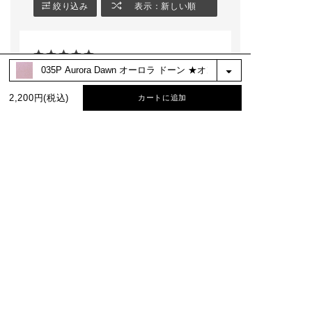
絞り込み
表示：新しい順
コスメ #ギフト #コス
001PR ハッピー ティ
ーン
メ #美容部員 #人気カ
アーズ ［ゴールド・
シアーに艶めく
ラー #cosme #コスメ
グリーン］
ィピンク
好きと繋がりたい #美
2026.7.19
容部員スタグラム
002PR ダンス イン
画像３枚目は、
ジ エア ［レッド・ゴ
な表情を演出で
ールド］
色です。
リピート購入です！
肌色から離れた
2,200円(税込)
カートに追加
サイズ：1g
色：010P Flash Back フラッシュバック
003PR ブラッド ムー
やブラック系の
★オンライン限定
ン ［ブロンズ・ピン
は使用が難しい
ク］
る方も多いと思
評価
:★★★★★
使った満足度
:★★★★★
が
商品を気に入ったポイント
:カラー
004PR ベイビー ベイ
こちらは肌が透
ビー ［ゴールド・ピ
うなクリアな発
ンク／バイオレット・
簡単に目元のク
ntm
ピンク］
ニュアンスを作
が出来ます。
購入確認済み
性別:
女性
005PR ジャスト ギフ
・004T ナイト 
テッド ［ブルー・パ
ーヴ
モーヴニュアンスを感じるグレージュ。塗り
ープル／グリーン・バ
闇夜に星が瞬く
重ねると深みが出るので一色で自然なグラデ
イオレット］
ビーブルー
が作れ、出勤メイクが時短かつ気合が入りま
・005T ヒドゥン
す！ブラウンメイクが似合わないブルベ民に
101PR アワー オブ
ラウン
マジック ［バイオレ
シックな陰影を
最適ではないかと思います。新シリーズで復
ット・ピンク／ブル
ブラウンブラッ
活してほしい。。。
ー・バイオレット］★