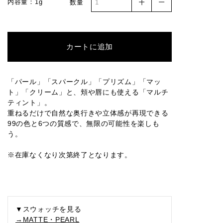
内容量：1g
数量
005SP
006SP
007SP
008SP
009SP
カートに追加
010SP
017SP
018SP
019SP
020SP
「パール」「スパークル」「プリズム」「マッ
ト」「クリーム」と、頬や唇にも使える「マルチ
ティント」。
004PR
005PR
002M
003M
004M
重ねるだけで自然な奥行きや立体感が再現できる
99の色と6つの質感で、無限の可能性を楽しも
う。
※在庫なくなり次第終了となります。
005M
006M
007M
008M
010M
011M
013M
014M
015M
016M
▼スウォッチを見る
→MATTE・PEARL