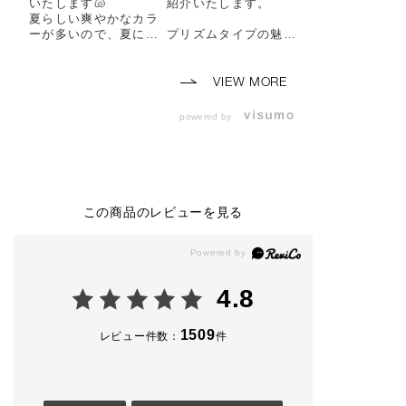
いたします🐚
紹介いたします。
たようなツヤ感
夏らしい爽やかなカラ
アな発色が叶う
ーが多いので、夏に向
プリズムタイプの魅力
ャドウです。
けてアイメイクを迷わ
は、何といっても特別
肌に伸ばすとぴ
れてる方は、ぜひ参考
なきらめき感です！
と密着し、べた
にしてみてください🌞
くくよれにくい
VIEW MORE
是非店頭でお待ちして
角度によって弾むよう
しいポイント♪
おります🎈
に色が変化するカラー
アイシャドウベ
powered by
トラベルパールが輝き
してもお使いい
addictionbeauty_offi
アイメイクの最後にの
ます。
cial 🖤
せるだけで目元の印象
的を引き立てます。
画像２枚目は、
#アディクション#AD
カラーの３色。
DICTIONBEAUTY #
生っぽい質感で、まぶ
頬やリップにも
この商品のレビューを見る
addictiontokyo #香林
たにするすると伸びフ
いただけ、にじ
坊大和 #金沢百貨店 #
ィットするので
ような自然な血
デパコス #デパートコ
美しい輝きが定着する
プラスすること
スメ #アイメイクアッ
もの嬉しいポイント。
ます。
プ#アイシャドウ#ザ
・001T テラコ
4.8
アイシャドウプリズム
６色どれも素敵なの
ヌード
#夏メイク#夏コスメ#
で、ぜひお試しくださ
澄んだ温かさの
夏カラー#カラーメイ
い。
コッタオレンジ
1509
レビュー件数：
件
クアップ#スタッフオ
・002T ダーク 
ススメメイク #毎日メ
*カッコ内は、カラー
ズ
イク#限定カラー＃ポ
トラベルパールの色変
雨に濡れた陰り
イントメイクアップ#
化を表しています。
るローズ
ツヤメイク#おすすめ
-----------------------
・003T ピンク 