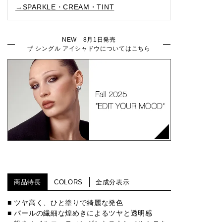
→SPARKLE・CREAM・TINT
017M
018M
019M
022M
030M
NEW 8月1日発売
ザ シングル アイシャドウについてはこちら
024M
026M
027M
029M
001C
002C
003C
004C
005C
006C
007C
008C
014C
010C
011C
商品特長
COLORS
全成分表示
012C
015C
016C
002T
003T
■ ツヤ高く、ひと塗りで綺麗な発色
■ パールの繊細な煌めきによるツヤと透明感