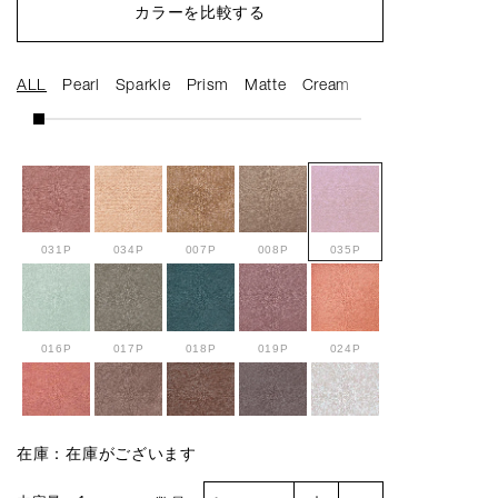
カラーを比較する
ALL
Pearl
Sparkle
Prism
Matte
Cream
Multi Tint
031P
034P
007P
008P
035P
016P
017P
018P
019P
024P
025P
027P
033P
029P
001SP
在庫：在庫がございます