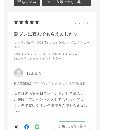
絞り込み
表示：新しい順
－－－－－－－－－－
llow Dream
#addictionbeaut
－
#アディクション
◼︎contouring
#アディクション
#addictiontokyo
・ザ ブラッシュ 006
ップ
2026.7.13
#addictionbeauty
M Naked Veil
#アディクション
・ザ グロウスティッ
#アディクションショ
ク 001P Above the
誕プレに喜んでもらえました☺️
ップ
moon
サイズ：6g
色：003 Timeless Gold タイムレス ゴー
#コンフィデントマッ
ルド
ト リップ
－－－－－－－－－－
－－－－－－－－－－
評価
:★★★★★
使った満足度
:★★★★★
－
商品を気に入ったポイント
:カラー
ADDICTIONのロング
セラーであるマットリ
ゆんまる
ップが【ブラーな抜け
感】と【ミュートな色
購入確認済み
年代:
20代
性別:
女性
肌質:
敏感肌
調】でリニューアルい
たします！
女友達のお誕生日プレゼントとして購入。
その中から【003 Hip
お値段もプレゼント用としてもちょうどよ
pie Cherrywood】と
く、全て使いやすい色味で喜んでもらえまし
ザ アイシャドウ パレ
た✨️
ット+の人気色【001
Vintage Tutu】使用
してピンクメイクに仕
参考になった
0
上げました🩷