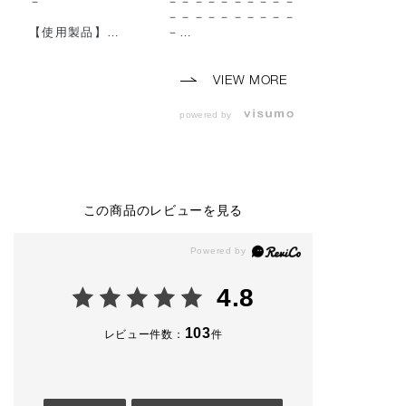
－
－－－－－－－－－－
－
－－－－－－－－－－
【使用製品】
－
【使用製品】
◼︎コンフィデント マ
◼︎コンフィデン
ット リップ
【使用製品】
ット リップ
010 Baggy Boots
◼︎lip
002 Norm Nude
VIEW MORE
（ 2026年7月24日
・コンフィデント マ
（ 2026年7月24
(金) 予約開始 2026
ット リップ
(金) 予約開始 2
powered by
年8月7日(金) 発売 ）
003 Hippie Cherrywo
年8月7日(金) 発
◼︎ザ アイシャドウ パ
od
◼︎ザ アイシャド
レット ＋
（ 2026年7月24日
レット ＋
004 Autumn Runway
(金) 予約開始 2026
009 Enchanted 
◼︎ ザ ジェル アイライ
年8月7日(金) 発売 ）
◼︎ ザ ジェル ア
ナー
ナー
この商品のレビューを見る
002 Vintage Leather
◼︎eye
010 Bloody berr
◼︎ ザ マスカラ カラー
・ザ アイシャドウ パ
◼︎ ザ マスカラ 
ニュアンス
レット ＋ 001 Vintag
ンス ラッシュ
002 Rusty Brunette
e Tutu
004 Ultra Blac
◼︎ザ リキッド ブラッ
・ザ ジェル アイライ
◼︎ザ ブラッシュ
4.8
シュ
ナー 008 Rose Rust
ト
005 On Vacay
・ザ マスカラ インテ
005 Nude Roma
◼︎ザ ブラッシュ ニュ
ンス ラッシュ004 Ult
103
レビュー件数：
件
アンサー
ra Black
－－－－－－－
008 Nude Elegance
－－－－－－－
◼︎ザ リップペンシル
◼︎blush
－
014 Cool Cinnamon
・ザ リキッドブラッ
－－－－－－－－－－
シュ フォギー 001 Pi
#addictiontokyo