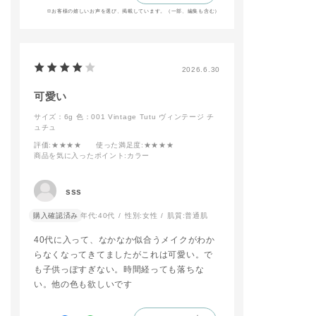
リップはマット質感な
※お客様の嬉しいお声を選び、掲載しています。（一部、編集も含む）
のに付け心地も軽く、
つけたての仕上がりか
長時間続くのもお気に
入りポイントです🎶
予約開始日から店頭に
2026.6.30
てお試し頂けますの
で、是非ご来店お待ち
可愛い
しております✨
サイズ：6g
色：001 Vintage Tutu ヴィンテージ チ
#addictiontokyo
ュチュ
#addictionbeauty
評価
:★★★★
使った満足度
:★★★★
#アディクション
商品を気に入ったポイント
:カラー
#アディクションショ
ップ
#ピンクメイク
sss
購入確認済み
年代:
40代
性別:
女性
肌質:
普通肌
40代に入って、なかなか似合うメイクがわか
らなくなってきてましたがこれは可愛い。で
も子供っぽすぎない。時間経っても落ちな
い。他の色も欲しいです