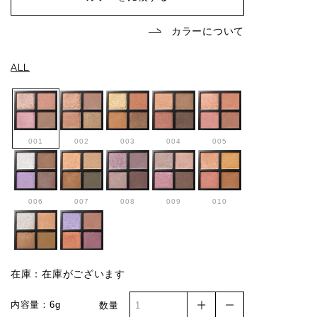
カラーについて
ALL
001
002
003
004
005
006
007
008
009
010
011
012
在庫：在庫がございます
内容量：6g
数量