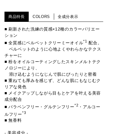
商品特長
COLORS
全成分表示
■ 刷新された洗練の質感×12種のカラーバリエー
ション
*1
■ 全質感にベルベットクリーミーオイル
配合。
ベルベットのように心地よくやわらかなテクス
チャーに
■ 粉をオイルコーティングしたスキンメルトテク
ノロジーにより、
溶け込むようになじんで肌にぴったりと密着
■ 重ねても厚みを感じず、どんな肌にもなじむク
リアな発色
■ メイクアップしながら目もとケアを叶える美容
成分配合
*2
■ パラベンフリー・グルテンフリー
・アルコー
*3
ルフリー
■ 無香料
- 美容成分 -