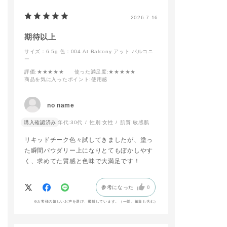
◼︎contouring
#addiction
#addictiontokyo
・ザ ブラッシュ 006
#addictiontokyo
2026.7.16
#addictionbeauty
M Naked Veil
#柏高島屋
#アディクション
・ザ グロウスティッ
#チークカラー
#アディクションショ
ク 001P Above the
#パウダーチーク
期待以上
ップ
moon
サイズ：6.5g
色：004 At Balcony アット バルコニ
#コンフィデントマッ
ー
ト リップ
－－－－－－－－－－
－－－－－－－－－－
評価
:★★★★★
使った満足度
:★★★★★
－
商品を気に入ったポイント
:使用感
ADDICTIONのロング
セラーであるマットリ
no name
ップが【ブラーな抜け
感】と【ミュートな色
購入確認済み
年代:
30代
性別:
女性
肌質:
敏感肌
調】でリニューアルい
たします！
リキッドチーク色々試してきましたが、塗っ
その中から【003 Hip
た瞬間パウダリー上になりとてもぼかしやす
pie Cherrywood】と
く、求めてた質感と色味で大満足です！
ザ アイシャドウ パレ
ット+の人気色【001
Vintage Tutu】使用
参考になった
0
してピンクメイクに仕
上げました🩷
※お客様の嬉しいお声を選び、掲載しています。（一部、編集も含む）
リップはマット質感な
のに付け心地も軽く、
つけたての仕上がりか