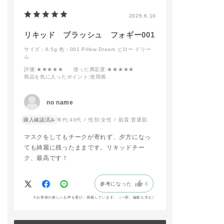
長時間続くのもお気に
入りポイントです🎶
2026.6.10
予約開始日から店頭に
てお試し頂けますの
リキッド ブラッシュ フォギー001
で、是非ご来店お待ち
しております✨
サイズ：6.5g
色：001 Pillow Dream ピロー ドリー
ム
#addictiontokyo
評価
:★★★★★
使った満足度
:★★★★★
#addictionbeauty
商品を気に入ったポイント
:使用感
#アディクション
#アディクションショ
ップ
no name
#ピンクメイク
購入確認済み
年代:
40代
性別:
女性
肌質:
普通肌
マスクをしてもチークが寄れず、夕方になっ
ても綺麗に残ったままです。リキッドチー
ク、最高です！
参考になった
0
※お客様の嬉しいお声を選び、掲載しています。（一部、編集も含む）