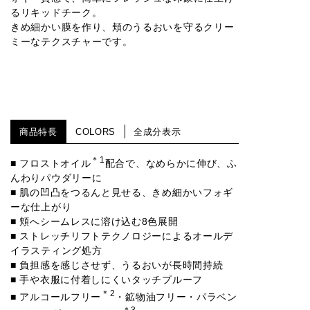
るリキッドチーク。
きめ細かい膜を作り、頬のうるおいを守るクリー
ミーなテクスチャーです。
商品特長
COLORS
全成分表示
＊1
■ フロストオイル
配合で、なめらかに伸び、ふ
んわりパウダリーに
■ 肌の凹凸をつるんと見せる、きめ細かいフォギ
ーな仕上がり
■ 頬へシームレスに溶け込む8色展開
■ ストレッチリフトテクノロジーによるオールデ
イラスティング処方
■ 負担感を感じさせず、うるおいが長時間持続
■ 手や衣服に付着しにくいタッチプルーフ
＊2
■ アルコールフリー
・鉱物油フリー・パラベン
＊3