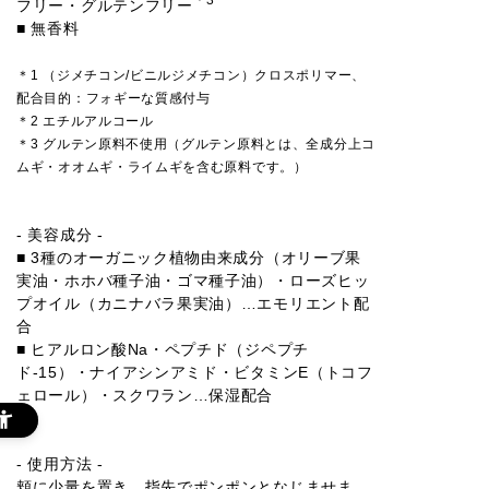
フリー・グルテンフリー
■ 無香料
＊1 （ジメチコン/ビニルジメチコン）クロスポリマー、
配合目的：フォギーな質感付与
＊2 エチルアルコール
＊3 グルテン原料不使用（グルテン原料とは、全成分上コ
ムギ・オオムギ・ライムギを含む原料です。）
- 美容成分 -
■ 3種のオーガニック植物由来成分（オリーブ果
実油・ホホバ種子油・ゴマ種子油）・ローズヒッ
プオイル（カニナバラ果実油）…エモリエント配
合
■ ヒアルロン酸Na・ペプチド（ジペプチ
ド-15）・ナイアシンアミド・ビタミンE（トコフ
ェロール）・スクワラン…保湿配合
- 使用方法 -
頬に少量を置き、指先でポンポンとなじませま