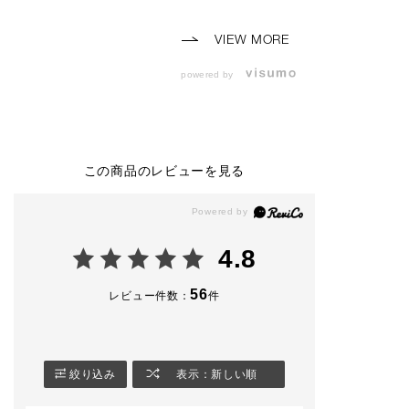
◼︎コンフィデント マ
します！
ット リップ
【使用製品】
010 Baggy Boots
◼︎lip
🌸アディクショ
VIEW MORE
（ 2026年7月24日
・コンフィデント マ
ブラッシュ パー
(金) 予約開始 2026
ット リップ
04P Coral Kiss
powered by
年8月7日(金) 発売 ）
003 Hippie Cherrywo
🌸アディクショ
◼︎ザ アイシャドウ パ
od
ブラッシュ マッ
レット ＋
（ 2026年7月24日
09M Rose Wish
004 Autumn Runway
(金) 予約開始 2026
🌸アディクショ
◼︎ ザ ジェル アイライ
年8月7日(金) 発売 ）
ブラッシュ マッ
ナー
06M Naked Veil
この商品のレビューを見る
002 Vintage Leather
◼︎eye
🌸アディクショ
◼︎ ザ マスカラ カラー
・ザ アイシャドウ パ
ブラッシュ マッ
ニュアンス
レット ＋ 001 Vintag
08M Timeless P
002 Rusty Brunette
e Tutu
各3,300円（税
◼︎ザ リキッド ブラッ
・ザ ジェル アイライ
🌸アディクショ
4.8
シュ
ナー 008 Rose Rust
リキッドブラッ
005 On Vacay
・ザ マスカラ インテ
フォギー 004 At
◼︎ザ ブラッシュ ニュ
ンス ラッシュ004 Ult
cony
56
レビュー件数：
件
アンサー
ra Black
各3,740円（税
008 Nude Elegance
◼︎ザ リップペンシル
◼︎blush
店頭でお試しい
014 Cool Cinnamon
・ザ リキッドブラッ
ますので皆さま
－－－－－－－－－－
シュ フォギー 001 Pi
店お待ちしてお
絞り込み
表示：新しい順
－－－－－－－－－－
llow Dream
🤍
－