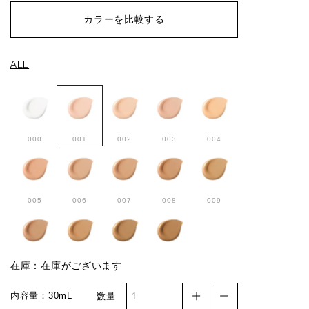
カラーを比較する
ALL
000
001
002
003
004
005
006
007
008
009
010
011
012
013
在庫：在庫がございます
内容量：30mL
数量