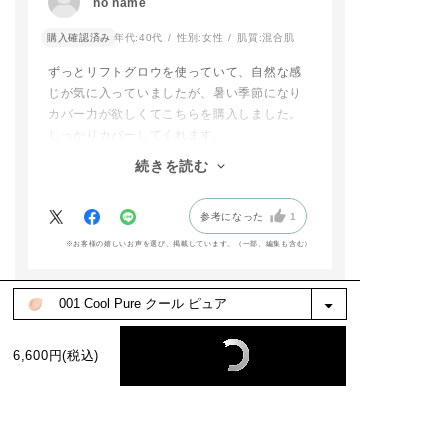
no name
パウダーで仕上げるとサラッとマット肌に！
色選びもぜひ私たちに
すめです！
お任せください✨️
夕方まで綺麗な肌が続きます。
購入確認済み
年代:
40代
性別:
女性
肌質:
混合肌
🗓予約,発売情報
（乾燥肌なので下地は保湿系のものを使用し
​#ADDICTIONBEAUT
〇2026年2月15日
ずっとリフトグロウを使っていて、自然な感
ています。）
Y #限定キット #ベー
うめだ阪急 先行
じが気に入っていましたが、暑い季節になり
どうしても肌の調子が良くない時は、ファン
スメイク #高崎高島屋
開始
#アディクションショ
〇2026年2月20日
カバー力が欲しくてこちらを購入しました。
デーションに美容液を少し加えたり、肌コン
ップ
全国予約開始
しっかりカバーしてくれます。
ディションに合わせていろんな使い方ができ
addictionbeauty_offi
リフトグロウを購入する時にタッチアップを
る点も嬉しいです。購入してよかったです！
cial
〇2026年2月25日
続きを読む
してもらい、色を合わせてもらったのです
うめだ阪急 先行
が、今回は買いに行く暇がなかったので、オ
〇2026年3月6日(
全国発売
参考になった
1
ンラインであまりよく考えず同じ色番を購入
したら、リフトグロウよりもだいぶ明るかっ
※お客様の嬉しいお声を選び、掲載しています。（一部、編集も含む）
店頭でもお試し
たです。
けますので是非
色白なので、全然大丈夫でしたし、むしろパ
寄りください！
ッと明るくなったので良かったです。
もっと見る
addictionbeauty
cial
絞り込み
表示：新しい順
6,600円(税込)
#addiction#ア
ション #梅田阪急
田阪急百貨店#新
ファンデーション
フトマット#ポリ