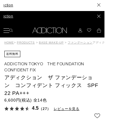
長年構想したスキンケアが、つ
発色やセット力、カラーもリ
HOME
>
PRODUCTS
>
BASE MAKE-UP
>
ファンデーション
アディクション ザ ファン
送料無料
ADDICTION TOKYO THE FOUNDATION
CONFIDENT FIX
アディクション ザ ファンデーショ
ン コンフィデント フィックス SPF
22 PA+++
6,600円(税込)
全14色
4.5
（27）
レビューを見る