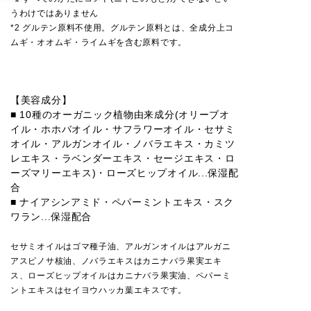
うわけではありません
*2 グルテン原料不使用。グルテン原料とは、全成分上コ
ムギ・オオムギ・ライムギを含む原料です。
【美容成分】
■ 10種のオーガニック植物由来成分(オリーブオ
イル・ホホバオイル・サフラワーオイル・セサミ
オイル・アルガンオイル・ノバラエキス・カミツ
レエキス・ラベンダーエキス・セージエキス・ロ
ーズマリーエキス)・ローズヒップオイル...保湿配
合
■ ナイアシンアミド・ペパーミントエキス・スク
ワラン...保湿配合
セサミオイルはゴマ種子油、アルガンオイルはアルガニ
アスピノサ核油、ノバラエキスはカニナバラ果実エキ
ス、ローズヒップオイルはカニナバラ果実油、ペパーミ
ントエキスはセイヨウハッカ葉エキスです。