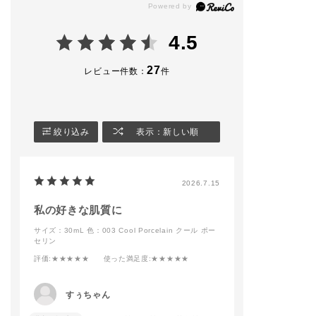
イルのミニサイズをセ
全14色 30ml SPF1
スキン"
ット。
8〜22/PA+++ ¥6,600
★薄膜×カバー力
(税込)
★ウォータープ
4.5
​夏の肌を格上げする、
フ、皮脂プルー
ADDICTIONのこだわ
🏷FOUNDATION BR
24時間仕上がり
りを凝縮しました✨️
USH 11
※ 当社調べ。効
27
レビュー件数：
件
¥6,600(税込)
は個⼈差があり
◆パーフェクト スム
★美容液77%配
ース ベースメイクア
🏷MAKE UP SPONG
るおいが続く
ップキット
E GLOW FIX
※ 美容液とは、
※​￥8,800〜￥10,450
¥1,100(税込)
を除くエマルジ
絞り込み
表示：新しい順
(税込)
ーーーーーーーーーー
ことです
限定品につき、数に限
ーーーーーーーーーー
★⼤気中のちり
りがございます。
ー
りから肌を保護
暖かくなってきてメイ
・ノンコメドジ
2026.7.15
[キット内容]
ク道具を新調される方
クテスト済み＊1
・ブラー＆ロック プ
もだんだんと増えてき
・000〜011はSP
ライマー 15g
ました🌸
2、012・013はS
私の好きな肌質に
・シルキーバームステ
お客様に合わせたメイ
8
サイズ：30mL
色：003 Cool Porcelain クール ポー
ィック 3g
ク提案もさせていただ
・パラベン・グ
セリン
・オイルクレンジング
きますので
フリー＊2
オールデイリセット 3
皆様のご来店をお待ち
・無香料
評価
:★★★★★
使った満足度
:★★★★★
5 mL
しております🧏🏻‍♀️💫
＊1 すべてのか
・アディクション フ
addictionbeauty_offi
メド（ニキビの
ァンデーション 製品
cial
ができないとい
すぅちゃん
現品⭐️
ではありません