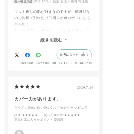
#ADDICTIONBEAUT
＊2 グルテン原
購入確認済み
年代:
30代
性別:
女性
肌質:
乾性肌
※ファンデーションの
Y #addictiontokyo #
⽤。グルテン原
種類により価格が異な
アディクション #香林
は、全成分上コ
マット寄りの肌が好きなのですが、乾燥肌な
ります。
坊大和 #アディクショ
オオムギ・ライ
ので乾燥で割れたり口周りがボロボロになる
＿＿＿＿＿＿＿＿＿＿
ン香林坊大和 #金沢百
含む原料です
のが怖く…
＿＿＿＿
貨店 #デパコス #新作
リキッドファンデーションをあまり使ったこ
選べるファンデーショ
ベースメイクメイク#
〇 ファンデーシ
ンはこちらの３種類✨
ザファンデーションコ
ブラシ 11
とがありませんでした。（でも欲しかっ
続きを読む
⭐️ザ ファンデーション
ンフィデントフィック
6,600円（税抜 6,
た！）
リフトグロウ
ス#ポリッシュドマッ
円）
商品レビューを拝見したり、SNSで使用感を
⭐️ザ ファンデーション
トスキン#マットファ
参考になった
5
調べたりしてこちらのファンデーションを購
コンフィデント フィ
ンデーション#ファン
-特徴-
ックス
デーションブラシ#グ
★まるで天然⽑
入しました。
※お客様の嬉しいお声を選び、掲載しています。（一部、編集も含む）
⭐️スキンリフレクト ラ
ロウフィックス
に、柔らかで心
使用感は伸びが良く肌が綺麗に見える！薄付
スティング UVクッシ
#おすすめコスメ#新
い肌 あたり
きが好みなので半プッシュでも多いくらいで
ョンファンデーション
作コスメ#抜け感メイ
★程よくコシの
す。
(レフィル)
ク#透明感 #ギフト
ラシ
#コスメ #美容部員 #
★薄いブラシが
普段はブラシを使用していますが、
2026.7.14
​店頭にて、あなたにぴ
人気カラー #コスメ好
箇所にHIT
アディクションのメイクアップスポンジとの
ったりの質感をご提案
きと繋がりたい #美容
カバー力があります。
相性が良く、トントンと馴染ませるだけで薄
いたします。
部員が選ぶコスメ #美
時短で簡単にプ
いクマやシミなどをきれいにカバーしてくれ
👉️ addiction_takash
容部員スタグラム
上がりに✨️
サイズ：30mL
色：001 Cool Pure クール ピュア
imayatakasaki
指やスポンジも
ます。
評価
:★★★★★
使った満足度
:★★★★★
プロフィールのリンク
能ですが…
また、肌にファンデを馴染ませるとピタッと
商品を気に入ったポイント
:使用感
より
特に新作ファン
密着し、しっとりしているんだけれども表面
📲WEB予約も受付中
ョンはこちらの
はさらりとしていて驚きました。
での使用がとて