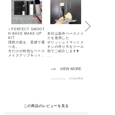
✨️PERFECT SMOOT
.
アディクション
H BASE MAKE UP
本日は新作ベースメイ
作ファンデーシ
KIT
クを使用した
新作ファンデー
​理想の肌を、質感で選
ポリッシュドマットス
ブラシが登場！！
べる。
キンの作り方をツール
今だけの特別なベース
別でご紹介します❣️
〇 ザ ファンデ
メイクアップキットが
ン コンフィデン
登場します。
3月6日より発売され
ィックス
たザ ファンデーショ
全14色 30ml SP
​【5月22日(金) 予約開
ン コンフィデント フ
~22/PA+++
VIEW MORE
始】
ィックスは
各6,600円(税抜6,
【6月5日(金) 数量限
使うツールによって仕
円)
powered by
定発売】
上がりが異なります💘
ぜひ投稿をご参考くだ
-特徴-
​お好みのファンデーシ
さい💁🏻‍♀️🌟
★ソフトマット
ョン現品に、
ーーーーーーーーーー
がり
毛穴をなめらかに整え
ーーーーーーーーーー
★磨け上げたよ
る大人気のプライマー
ー
んとなめらかな
この商品のレビューを見る
とバーム、
🏷THE FOUNDATIO
り
人気のクレンジングオ
N CONFIDENT FIX
"ポリッシュドマ