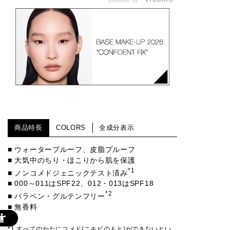
powered by
商品特長
COLORS
全成分表示
■ ウォータープルーフ、皮脂プルーフ
■ 大気中のちり・ほこりから肌を保護
*1
■ ノンコメドジェニックテスト済み
■ 000～011はSPF22、012・013はSPF18
*2
■ パラベン・グルテンフリー
■ 無香料
*1 すべてのかたにコメド(ニキビのもと)ができないとい