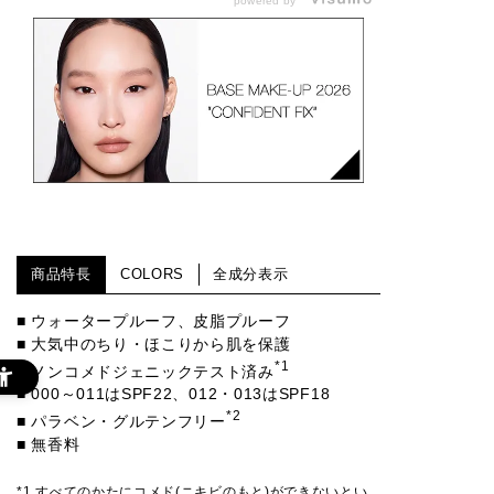
powered by
商品特長
COLORS
全成分表示
■ ウォータープルーフ、皮脂プルーフ
■ 大気中のちり・ほこりから肌を保護
*1
■ ノンコメドジェニックテスト済み
■ 000～011はSPF22、012・013はSPF18
*2
■ パラベン・グルテンフリー
■ 無香料
*1 すべてのかたにコメド(ニキビのもと)ができないとい