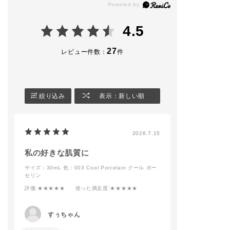
イルのミニサイズをセ
全14色 30ml SPF1
スキン"
ット。
8〜22/PA+++ ¥6,600
★薄膜×カバー力
(税込)
★ウォータープ
4.5
​夏の肌を格上げする、
フ、皮脂プルー
ADDICTIONのこだわ
🏷FOUNDATION BR
24時間仕上がり
りを凝縮しました✨️
USH 11
※ 当社調べ。効
27
レビュー件数：
件
¥6,600(税込)
は個⼈差があり
◆パーフェクト スム
★美容液77%配
ース ベースメイクア
🏷MAKE UP SPONG
るおいが続く
ップキット
E GLOW FIX
※ 美容液とは、
※​￥8,800〜￥10,450
¥1,100(税込)
を除くエマルジ
絞り込み
表示：新しい順
(税込)
ーーーーーーーーーー
ことです
限定品につき、数に限
ーーーーーーーーーー
★⼤気中のちり
りがございます。
ー
りから肌を保護
暖かくなってきてメイ
・ノンコメドジ
2026.7.15
[キット内容]
ク道具を新調される方
クテスト済み＊1
・ブラー＆ロック プ
もだんだんと増えてき
・000〜011はSP
ライマー 15g
ました🌸
2、012・013はS
私の好きな肌質に
・シルキーバームステ
お客様に合わせたメイ
8
サイズ：30mL
色：003 Cool Porcelain クール ポー
ィック 3g
ク提案もさせていただ
・パラベン・グ
セリン
・オイルクレンジング
きますので
フリー＊2
オールデイリセット 3
皆様のご来店をお待ち
・無香料
評価
:★★★★★
使った満足度
:★★★★★
5 mL
しております🧏🏻‍♀️💫
＊1 すべてのか
・アディクション フ
addictionbeauty_offi
メド（ニキビの
ァンデーション 製品
cial
ができないとい
すぅちゃん
現品⭐️
ではありません