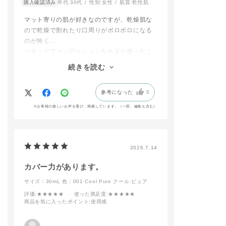
#ADDICTIONBEAUT
＊2 グルテン原
購入確認済み
年代:
30代
性別:
女性
肌質:
乾性肌
※ファンデーションの
Y #addictiontokyo #
⽤。グルテン原
種類により価格が異な
アディクション #香林
は、全成分上コ
マット寄りの肌が好きなのですが、乾燥肌な
ります。
坊大和 #アディクショ
オオムギ・ライ
ので乾燥で割れたり口周りがボロボロになる
＿＿＿＿＿＿＿＿＿＿
ン香林坊大和 #金沢百
含む原料です
のが怖く…
＿＿＿＿
貨店 #デパコス #新作
リキッドファンデーションをあまり使ったこ
選べるファンデーショ
ベースメイクメイク#
〇 ファンデーシ
ンはこちらの３種類✨
ザファンデーションコ
ブラシ 11
とがありませんでした。（でも欲しかっ
続きを読む
⭐️ザ ファンデーション
ンフィデントフィック
6,600円（税抜 6,
た！）
リフトグロウ
ス#ポリッシュドマッ
円）
商品レビューを拝見したり、SNSで使用感を
⭐️ザ ファンデーション
トスキン#マットファ
参考になった
5
調べたりしてこちらのファンデーションを購
コンフィデント フィ
ンデーション#ファン
-特徴-
ックス
デーションブラシ#グ
★まるで天然⽑
入しました。
※お客様の嬉しいお声を選び、掲載しています。（一部、編集も含む）
⭐️スキンリフレクト ラ
ロウフィックス
に、柔らかで心
使用感は伸びが良く肌が綺麗に見える！薄付
スティング UVクッシ
#おすすめコスメ#新
い肌 あたり
きが好みなので半プッシュでも多いくらいで
ョンファンデーション
作コスメ#抜け感メイ
★程よくコシの
す。
(レフィル)
ク#透明感 #ギフト
ラシ
#コスメ #美容部員 #
★薄いブラシが
普段はブラシを使用していますが、
2026.7.14
​店頭にて、あなたにぴ
人気カラー #コスメ好
箇所にHIT
アディクションのメイクアップスポンジとの
ったりの質感をご提案
きと繋がりたい #美容
カバー力があります。
相性が良く、トントンと馴染ませるだけで薄
いたします。
部員が選ぶコスメ #美
時短で簡単にプ
いクマやシミなどをきれいにカバーしてくれ
👉️ addiction_takash
容部員スタグラム
上がりに✨️
サイズ：30mL
色：001 Cool Pure クール ピュア
imayatakasaki
指やスポンジも
ます。
評価
:★★★★★
使った満足度
:★★★★★
プロフィールのリンク
能ですが…
また、肌にファンデを馴染ませるとピタッと
商品を気に入ったポイント
:使用感
より
特に新作ファン
密着し、しっとりしているんだけれども表面
📲WEB予約も受付中
ョンはこちらの
はさらりとしていて驚きました。
での使用がとて