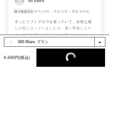
no name
パウダーで仕上げるとサラッとマット肌に！
色選びもぜひ私たちに
すめです！
お任せください✨️
夕方まで綺麗な肌が続きます。
購入確認済み
年代:
40代
性別:
女性
肌質:
混合肌
🗓予約,発売情報
（乾燥肌なので下地は保湿系のものを使用し
​#ADDICTIONBEAUT
〇2026年2月15日
ずっとリフトグロウを使っていて、自然な感
ています。）
Y #限定キット #ベー
うめだ阪急 先行
じが気に入っていましたが、暑い季節になり
どうしても肌の調子が良くない時は、ファン
スメイク #高崎高島屋
開始
#アディクションショ
〇2026年2月20日
カバー力が欲しくてこちらを購入しました。
デーションに美容液を少し加えたり、肌コン
ップ
全国予約開始
しっかりカバーしてくれます。
ディションに合わせていろんな使い方ができ
addictionbeauty_offi
リフトグロウを購入する時にタッチアップを
る点も嬉しいです。購入してよかったです！
cial
〇2026年2月25日
続きを読む
してもらい、色を合わせてもらったのです
うめだ阪急 先行
6,600円(税込)
が、今回は買いに行く暇がなかったので、オ
〇2026年3月6日(
全国発売
参考になった
1
ンラインであまりよく考えず同じ色番を購入
したら、リフトグロウよりもだいぶ明るかっ
※お客様の嬉しいお声を選び、掲載しています。（一部、編集も含む）
店頭でもお試し
たです。
けますので是非
色白なので、全然大丈夫でしたし、むしろパ
寄りください！
ッと明るくなったので良かったです。
もっと見る
addictionbeauty
cial
絞り込み
表示：新しい順
#addiction#ア
ション #梅田阪急
田阪急百貨店#新
ファンデーション
フトマット#ポリ