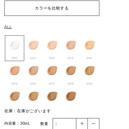
カラーを比較する
ALL
000
001
002
003
004
005
006
007
008
009
010
011
012
013
在庫：在庫がございます
内容量：30mL
数量