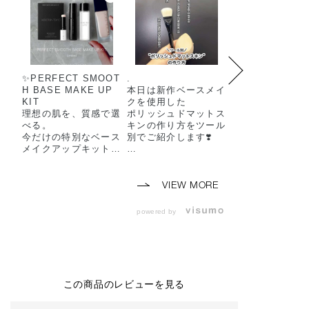
✨️PERFECT SMOOT
.
アディクション
H BASE MAKE UP
本日は新作ベースメイ
作ファンデーシ
KIT
クを使用した
新作ファンデー
​理想の肌を、質感で選
ポリッシュドマットス
ブラシが登場！！
べる。
キンの作り方をツール
今だけの特別なベース
別でご紹介します❣️
〇 ザ ファンデ
メイクアップキットが
ン コンフィデン
登場します。
3月6日より発売され
ィックス
たザ ファンデーショ
全14色 30ml SP
​【5月22日(金) 予約開
ン コンフィデント フ
~22/PA+++
VIEW MORE
始】
ィックスは
各6,600円(税抜6,
【6月5日(金) 数量限
使うツールによって仕
円)
powered by
定発売】
上がりが異なります💘
ぜひ投稿をご参考くだ
-特徴-
​お好みのファンデーシ
さい💁🏻‍♀️🌟
★ソフトマット
ョン現品に、
ーーーーーーーーーー
がり
毛穴をなめらかに整え
ーーーーーーーーーー
★磨け上げたよ
る大人気のプライマー
ー
んとなめらかな
この商品のレビューを見る
とバーム、
🏷THE FOUNDATIO
り
人気のクレンジングオ
N CONFIDENT FIX
"ポリッシュドマ