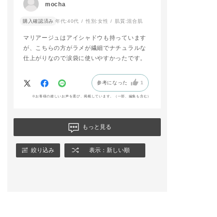
mocha
ント 103 Tangerine
Quartz【限定品】
購入確認済み
年代:
40代
性別:
女性
肌質:
混合肌
.
❄️３枚目❄️
マリアージュはアイシャドウも持っています
👀アイメイク
が、こちらの方がラメが繊細でナチュラルな
▫️アイ＆ブラッシュ パ
レット ″アンアースド
仕上がりなので涙袋に使いやすかったです。
ラスター″
→1・3・4・7
▫️ザ ジェル アイライ
参考になった
1
ナー 004 City Dusk
※お客様の嬉しいお声を選び、掲載しています。（一部、編集も含む）
▫️ザ マスカラ インテ
ンス ラッシュ 004 Ul
tra Black
🎨チーク＆ハイライト
もっと見る
▫️アイ＆ブラッシュ パ
レット ″アンアースド
ラスター″
絞り込み
表示：新しい順
→10・11・12
💄リップ
▫️ リップ セラム ティ
ント 103 Tangerine
Quartz【限定品】
▫️ ザ リップスティッ
ク グレイズドボム 00
5 Stay Mellow