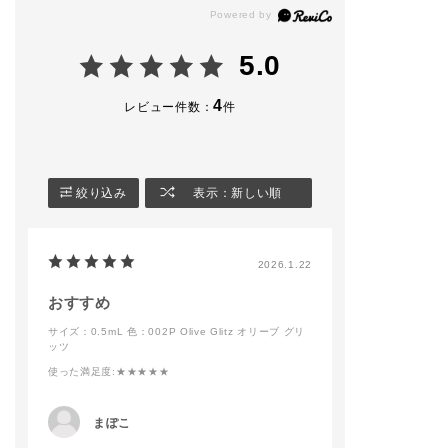
ったパレットです✨
とが多い組み合わせで
.
す🖤
❄️１枚目❄️
新作アイシャドウは違
5.0
👀アイメイク
うカラーと重ねるたび
▫️アイ＆ブラッシュ パ
新たな発色をしてくれ
レット ″アンアースド
るのでつけるたびワク
4
レビュー件数：
件
ラスター″
ワクしています🤩
→1・2・5
▫️ザ ジェル アイライ
メイクのご相談などあ
ナー 002 Vintage Le
れば、いつでもご来店
ather
お待ちしております
絞り込み
表示：新しい順
▫️ザ マスカラ インテ
❤️‍🔥
ンス ラッシュ 004 Ul
tra Black
addictionbeauty_offi
🎨チーク＆ハイライト
cial 🖤
2026.1.22
▫️アイ＆ブラッシュ パ
レット ″アンアースド
#ADDICTIONBEAUT
ラスター″
Y #addictiontokyo #
おすすめ
→11
アディクション #香林
サイズ：0.5mL
色：002P Olive Glitz オリーブ グリ
▫️ザ ブラッシュ マッ
坊大和 #アディクショ
ッツ
ト 013M Rose Sued
ン香林坊大和 #金沢百
e
貨店 #デパコス #アデ
使った満足度
:★★★★★
▫️ザ ブラッシュ ニュ
ィクション全色スウォ
アンサー 001N Beyo
ッチ
nd Light
#ザシングルアイシャ
まぽこ
💄リップ
ドウ#アディクション