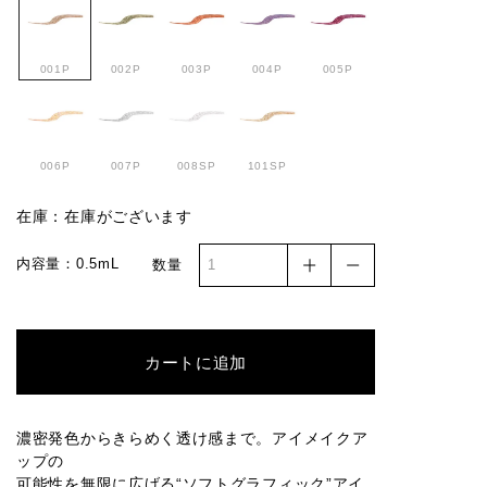
001P
002P
003P
004P
005P
006P
007P
008SP
101SP
在庫：在庫がございます
内容量：0.5mL
数量
カートに追加
濃密発色からきらめく透け感まで。アイメイクア
ップの
可能性を無限に広げる“ソフトグラフィック”アイ