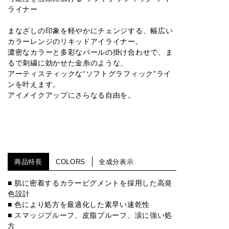
ライナー
まなざしの印象を軽やかにチェンジする、幅広い
カラーレンジのリキッドアイライナー。
濃密なカラーと多彩なパールの掛け合わせで、ま
るで刺繍に効かせた金糸のような、
アーティスティックな“ソフトグラフィック”ライ
ンを叶えます。
アイメイクアップにさらなる自由を。
商品特長
COLORS
全成分表示
■ 肌に密着するカラーピグメントを採用した高発
色設計
■ 色により処方を最適化した素早い速乾性
■ スマッジプルーフ、皮脂プルーフ、涙に強い処
方