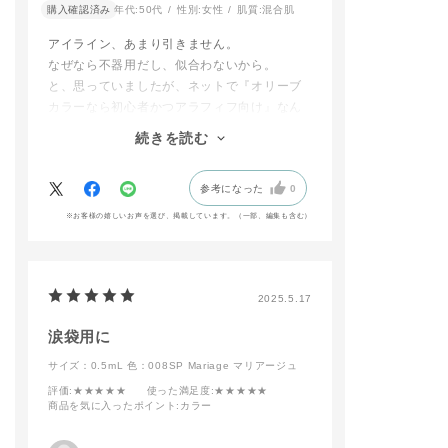
▫️ザ リップスティック
アイシャドウ#パール
購入確認済み
年代:
50代
性別:
女性
肌質:
混合肌
グレイズドボム 001
#スパークル#マット#
Untouched
ネイキッドシアー#ク
アイライン、あまり引きません。
▫️リップ セラム ティ
リーム#新アイシャド
なぜなら不器用だし、似合わないから。
ント 103 Tangerine
ウ#アイシャドウスウ
と、思っていましたが、ネットで『オリーブ
Quartz 【限定品】
ォッチ#単色アイシャ
カラーなら初心者かつアラフィフ向け』なん
.
ドウ #おすすめコスメ
❄️２枚目❄️
#新作コスメ#抜け感
て目にしたので、こちらで試しに購入。
続きを読む
👀アイメイク
メイク#透明感 #ギ
あら不思議。キツイ目元にならず、ふんわり
▫️アイ＆ブラッシュ パ
フト #コスメ #美容部
優しいパッチリ目に。
レット ″アンアースド
員 #人気カラー #Moo
参考になった
0
スルリと描けて、落ちにくい。
ラスター″
d提案 #コスメ好きと
→1・3・6・8・9・12
繋がりたい #美容部員
素晴らしい！
※お客様の嬉しいお声を選び、掲載しています。（一部、編集も含む）
▫️ザ リキッド アイラ
が選ぶコスメ #美容部
愛用の品になりそうです。
イナー パール 002P
員スタグラム
Olive Glitz
▫️ザ マスカラ カラー
ニュアンス WP 010
2025.5.17
Pine Tree(上)/011 D
azed Violet(下)
涙袋用に
🎨チーク＆ハイライト
▫️アイ＆ブラッシュ パ
サイズ：0.5mL
色：008SP Mariage マリアージュ
レット ″アンアースド
評価
:★★★★★
使った満足度
:★★★★★
ラスター″
商品を気に入ったポイント
:カラー
→10・11
💄リップ
▫️ リップ セラム ティ