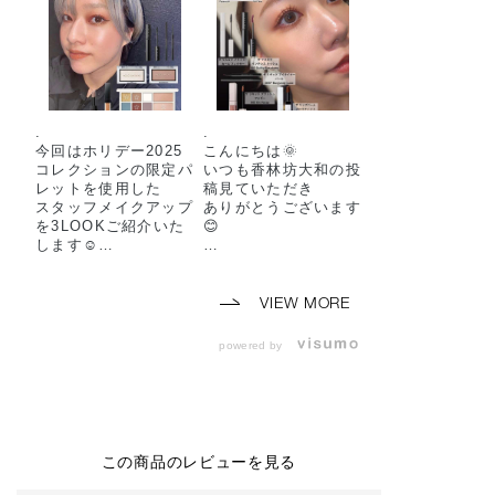
.
.
今回はホリデー2025
こんにちは🌞
コレクションの限定パ
いつも香林坊大和の投
レットを使用した
稿見ていただき
スタッフメイクアップ
ありがとうございます
を3LOOKご紹介いた
😊
します☺️
.
今回はスタッフのリア
🎄共通使用アイテム🎄
ルなメイクをメイクレ
《アイ＆ブラッシュ
シピ風にご紹介します
VIEW MORE
パレット ″アンアース
💄🗽
ド ラスター″》
全体を赤み系カラーで
powered by
¥11,000(税込) 2025
まとめて、こなれ感の
年11月7日 限定発売
あるメイクに仕上げま
ザ シングル アイシャ
した🍁🌹
ドウ4質感の9色と
ザ ブラッシュ パール
今回のアイシャドウの
1色・ニュアンサー2
組み合わせは
この商品のレビューを見る
色の
お客様に何を使ってる
全12色がひとつにな
か聞いていただけるこ