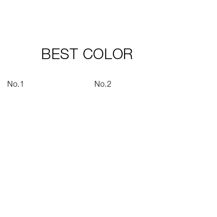
.
＊限定品は数に限りが
ございます。
.
addictionbeauty_offi
cial
BEST COLOR
.
#札幌ステラプレイス
#アディクション #新
色 #限定色 #新作コス
No.1
No.2
メ #トータルメイク #
秋メイク #冬メイク #
カラーメイク #アイシ
ャドウパレット #アイ
シャドウ #チーク #リ
ップ #マスカラ #ネイ
ル #メイク #コスメ #
cosme #make #ブル
ベ #イエベ #ホリデー
#ホリデーコレクショ
ン #クリスマスコフレ
#ギフト #アディクシ
ョンショップ #透明感
#スキンケア #コスメ
好き #コスメマニアと
カートに追加
繋がりたい