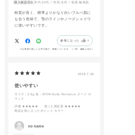
購入確認済み
年代:
60代
性別:
女性
肌質:
敏感肌
調】でリニューアルい
たします！
粉質が良く、標準よりかなり白いブルベ肌に
その中から【003 Hip
pie Cherrywood】と
も合う色味で、顎のラインやノーズシャドウ
ザ アイシャドウ パレ
に使いやすいです。
ット+の人気色【001
Vintage Tutu】使用
してピンクメイクに仕
参考になった
0
上げました🩷
リップはマット質感な
※お客様の嬉しいお声を選び、掲載しています。（一部、編集も含む）
のに付け心地も軽く、
つけたての仕上がりか
長時間続くのもお気に
入りポイントです🎶
2026.7.26
予約開始日から店頭に
てお試し頂けますの
使いやすい
で、是非ご来店お待ち
しております✨
サイズ：2.8g
色：005M Nude Romance ヌード ロ
マンス
#addictiontokyo
#addictionbeauty
評価
:★★★★★
使った満足度
:★★★★★
商品を気に入ったポイント
:カラー
#アディクション
#アディクションショ
ップ
no name
#ピンクメイク