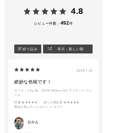
002 Rusty Brunette
e Tutu
004 Ultra Blac
◼︎ザ リキッド ブラッ
・ザ ジェル アイライ
◼︎ザ ブラッシュ
4.8
シュ
ナー 008 Rose Rust
ト
005 On Vacay
・ザ マスカラ インテ
005 Nude Roma
◼︎ザ ブラッシュ ニュ
ンス ラッシュ004 Ult
492
レビュー件数：
件
アンサー
ra Black
－－－－－－－
008 Nude Elegance
－－－－－－－
◼︎ザ リップペンシル
◼︎blush
－
014 Cool Cinnamon
・ザ リキッドブラッ
－－－－－－－－－－
シュ フォギー 001 Pi
#addictiontokyo
絞り込み
表示：新しい順
－－－－－－－－－－
llow Dream
#addictionbeaut
－
#アディクション
◼︎contouring
#アディクション
#addictiontokyo
・ザ ブラッシュ 006
ップ
2026.7.29
#addictionbeauty
M Naked Veil
#アディクション
・ザ グロウスティッ
#アディクションショ
ク 001P Above the
絶妙な色味です！
ップ
moon
サイズ：2.8g
色：006M Naked Veil ネイキッド ヴェ
#コンフィデントマッ
ール
ト リップ
－－－－－－－－－－
－－－－－－－－－－
評価
:★★★★★
使った満足度
:★★★★★
－
商品を気に入ったポイント
:カラー
ADDICTIONのロング
セラーであるマットリ
おかん
ップが【ブラーな抜け
感】と【ミュートな色