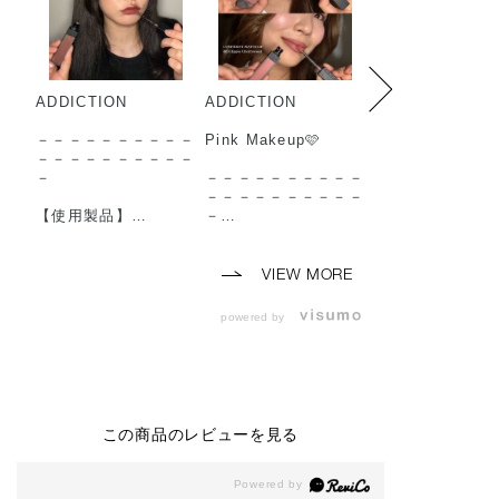
ADDICTION
ADDICTION
ADDICTION
－－－－－－－－－－
Pink Makeup🩷
－－－－－－－
－－－－－－－－－－
－－－－－－－
－
－－－－－－－－－－
－
－－－－－－－－－－
【使用製品】
－
【使用製品】
◼︎コンフィデント マ
◼︎コンフィデン
ット リップ
【使用製品】
ット リップ
010 Baggy Boots
◼︎lip
002 Norm Nude
VIEW MORE
（ 2026年7月24日
・コンフィデント マ
（ 2026年7月24
(金) 予約開始 2026
ット リップ
(金) 予約開始 2
powered by
年8月7日(金) 発売 ）
003 Hippie Cherrywo
年8月7日(金) 発
◼︎ザ アイシャドウ パ
od
◼︎ザ アイシャド
レット ＋
（ 2026年7月24日
レット ＋
004 Autumn Runway
(金) 予約開始 2026
009 Enchanted 
◼︎ ザ ジェル アイライ
年8月7日(金) 発売 ）
◼︎ ザ ジェル ア
ナー
ナー
この商品のレビューを見る
002 Vintage Leather
◼︎eye
010 Bloody berr
◼︎ ザ マスカラ カラー
・ザ アイシャドウ パ
◼︎ ザ マスカラ 
ニュアンス
レット ＋ 001 Vintag
ンス ラッシュ