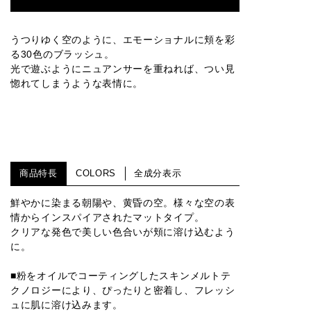
うつりゆく空のように、エモーショナルに頬を彩
る30色のブラッシュ。
光で遊ぶようにニュアンサーを重ねれば、つい見
惚れてしまうような表情に。
商品特長
COLORS
全成分表示
鮮やかに染まる朝陽や、黄昏の空。様々な空の表
情からインスパイアされたマットタイプ。
クリアな発色で美しい色合いが頬に溶け込むよう
に。
■粉をオイルでコーティングしたスキンメルトテ
クノロジーにより、ぴったりと密着し、フレッシ
ュに肌に溶け込みます。