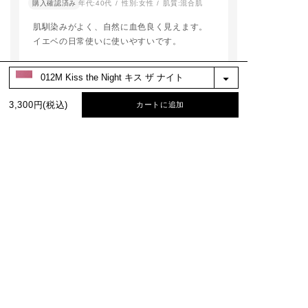
購入確認済み
年代:
40代
性別:
女性
肌質:
混合肌
肌馴染みがよく、自然に血色良く見えます。
イエベの日常使いに使いやすいです。
参考になった
0
※お客様の嬉しいお声を選び、掲載しています。（一部、編集も含む）
3,300円(税込)
カートに追加
もっと見る
絞り込み
表示：新しい順