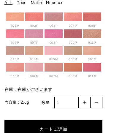
ALL
Pearl
Matte
Nuancer
001P
002P
003P
004P
005P
006P
007P
008P
009P
011P
013M
014M
015M
006M
005M
008M
009M
007M
003M
011M
在庫：在庫がございます
010M
012M
007N
001N
008N
内容量：2.8g
数量
006N
002N
003N
004N
005N
カートに追加