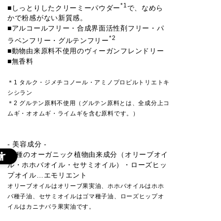
*1
■しっとりしたクリーミーパウダー
で、なめら
かで粉感がない新質感。
■アルコールフリー・合成界面活性剤フリー・パ
*2
ラベンフリー・グルテンフリー
■動物由来原料不使用のヴィーガンフレンドリー
■無香料
＊1 タルク・ジメチコノール・アミノプロピルトリエトキ
シシラン
＊2 グルテン原料不使用（グルテン原料とは、全成分上コ
ムギ・オオムギ・ライムギを含む原料です。）
- 美容成分 -
■3種のオーガニック植物由来成分（オリーブオイ
ル・ホホバオイル・セサミオイル）・ローズヒッ
プオイル…エモリエント
オリーブオイルはオリーブ果実油、ホホバオイルはホホ
バ種子油、セサミオイルはゴマ種子油、ローズヒップオ
イルはカニナバラ果実油です。