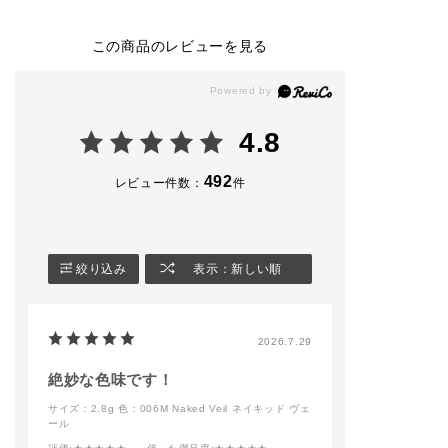
004 Autumn Runway
(金) 予約開始 2026
009 Enchanted 
◼︎ ザ ジェル アイライ
年8月7日(金) 発売 ）
◼︎ ザ ジェル ア
ナー
ナー
この商品のレビューを見る
002 Vintage Leather
◼︎eye
010 Bloody berr
◼︎ ザ マスカラ カラー
・ザ アイシャドウ パ
◼︎ ザ マスカラ 
ニュアンス
レット ＋ 001 Vintag
ンス ラッシュ
002 Rusty Brunette
e Tutu
004 Ultra Blac
◼︎ザ リキッド ブラッ
・ザ ジェル アイライ
◼︎ザ ブラッシュ
4.8
シュ
ナー 008 Rose Rust
ト
005 On Vacay
・ザ マスカラ インテ
005 Nude Roma
◼︎ザ ブラッシュ ニュ
ンス ラッシュ004 Ult
492
レビュー件数：
件
アンサー
ra Black
－－－－－－－
008 Nude Elegance
－－－－－－－
◼︎ザ リップペンシル
◼︎blush
－
014 Cool Cinnamon
・ザ リキッドブラッ
－－－－－－－－－－
シュ フォギー 001 Pi
#addictiontokyo
絞り込み
表示：新しい順
－－－－－－－－－－
llow Dream
#addictionbeaut
－
#アディクション
◼︎contouring
#アディクション
#addictiontokyo
・ザ ブラッシュ 006
ップ
2026.7.29
#addictionbeauty
M Naked Veil
#アディクション
・ザ グロウスティッ
#アディクションショ
ク 001P Above the
絶妙な色味です！
ップ
moon
サイズ：2.8g
色：006M Naked Veil ネイキッド ヴェ
#コンフィデントマッ
ール
ト リップ
－－－－－－－－－－
－－－－－－－－－－