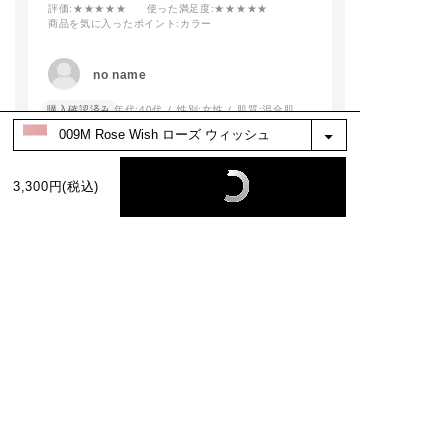
#addictionbeauty
評価
:★★★★★
使った満足度
:★★★★★
商品を気に入ったポイント
:カラー
#アディクション
#アディクションショ
ップ
no name
#ピンクメイク
購入確認済み
年代:
40代
性別:
女性
肌質:
混合肌
肌馴染みがよく、自然に血色良く見えます。
イエベの日常使いに使いやすいです。
3,300円(税込)
参考になった
0
※お客様の嬉しいお声を選び、掲載しています。（一部、編集も含む）
もっと見る
絞り込み
表示：新しい順