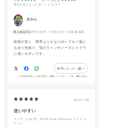
評価
:★★★★★
使った満足度
:★★★★★
－
商品を気に入ったポイント
:カラー
ADDICTIONのロング
セラーであるマットリ
おかん
ップが【ブラーな抜け
感】と【ミュートな色
購入確認済み
年代:
60代
性別:
女性
肌質:
敏感肌
調】でリニューアルい
たします！
粉質が良く、標準よりかなり白いブルベ肌に
その中から【003 Hip
pie Cherrywood】と
も合う色味で、顎のラインやノーズシャドウ
ザ アイシャドウ パレ
に使いやすいです。
ット+の人気色【001
Vintage Tutu】使用
してピンクメイクに仕
参考になった
0
上げました🩷
リップはマット質感な
※お客様の嬉しいお声を選び、掲載しています。（一部、編集も含む）
のに付け心地も軽く、
つけたての仕上がりか
長時間続くのもお気に
入りポイントです🎶
2026.7.26
予約開始日から店頭に
てお試し頂けますの
使いやすい
で、是非ご来店お待ち
しております✨
サイズ：2.8g
色：005M Nude Romance ヌード ロ
マンス
#addictiontokyo