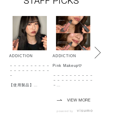
STAFF PICKS
ADDICTION
ADDICTION
ADDICTION
－－－－－－－－－－
Pink Makeup🩷
－－－－－－－
－－－－－－－－－－
－－－－－－－
－
－－－－－－－－－－
－
－－－－－－－－－－
【使用製品】
－
【使用製品】
◼︎コンフィデント マ
◼︎コンフィデン
ット リップ
【使用製品】
ット リップ
010 Baggy Boots
◼︎lip
002 Norm Nude
VIEW MORE
（ 2026年7月24日
・コンフィデント マ
（ 2026年7月24
(金) 予約開始 2026
ット リップ
(金) 予約開始 2
powered by
年8月7日(金) 発売 ）
003 Hippie Cherrywo
年8月7日(金) 発
◼︎ザ アイシャドウ パ
od
◼︎ザ アイシャド
レット ＋
（ 2026年7月24日
レット ＋