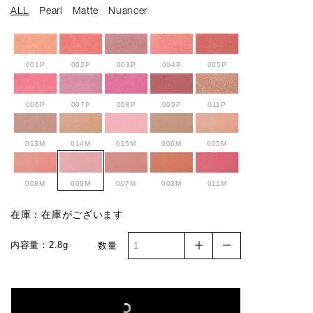
ALL
Pearl
Matte
Nuancer
001P
002P
003P
004P
005P
006P
007P
008P
009P
011P
013M
014M
015M
006M
005M
008M
009M
007M
003M
011M
在庫：在庫がございます
010M
012M
007N
001N
008N
内容量：2.8g
数量
006N
002N
003N
004N
005N