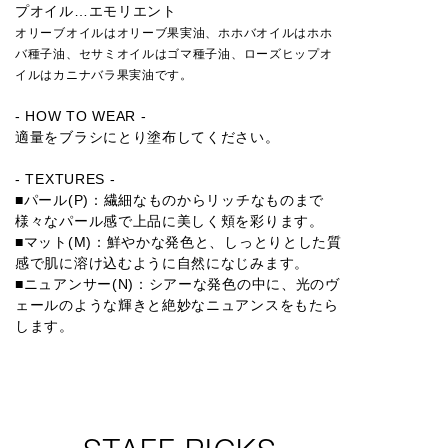
プオイル…エモリエント
オリーブオイルはオリーブ果実油、ホホバオイルはホホ
バ種子油、セサミオイルはゴマ種子油、ローズヒップオ
イルはカニナバラ果実油です。
- HOW TO WEAR -
適量をブラシにとり塗布してください。
- TEXTURES -
■パール(P)：繊細なものからリッチなものまで
様々なパール感で上品に美しく頬を彩ります。
■マット(M)：鮮やかな発色と、しっとりとした質
感で肌に溶け込むように自然になじみます。
■ニュアンサー(N)：シアーな発色の中に、光のヴ
ェールのような輝きと絶妙なニュアンスをもたら
します。