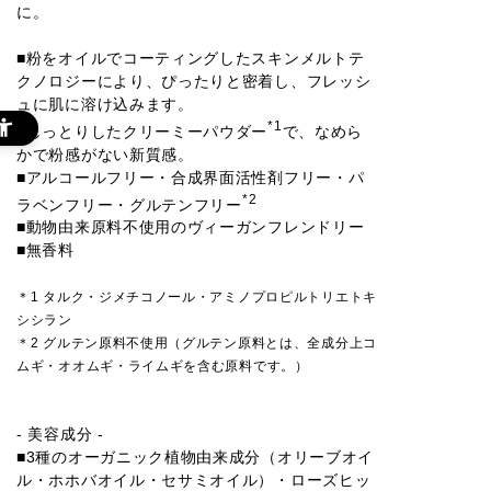
に。
■粉をオイルでコーティングしたスキンメルトテ
クノロジーにより、ぴったりと密着し、フレッシ
ュに肌に溶け込みます。
*1
■しっとりしたクリーミーパウダー
で、なめら
かで粉感がない新質感。
■アルコールフリー・合成界面活性剤フリー・パ
*2
ラベンフリー・グルテンフリー
■動物由来原料不使用のヴィーガンフレンドリー
■無香料
＊1 タルク・ジメチコノール・アミノプロピルトリエトキ
シシラン
＊2 グルテン原料不使用（グルテン原料とは、全成分上コ
ムギ・オオムギ・ライムギを含む原料です。）
- 美容成分 -
■3種のオーガニック植物由来成分（オリーブオイ
ル・ホホバオイル・セサミオイル）・ローズヒッ