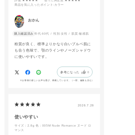
評価
:★★★★★
使った満足度
:★★★★★
－
商品を気に入ったポイント
:カラー
ADDICTIONのロング
セラーであるマットリ
おかん
ップが【ブラーな抜け
感】と【ミュートな色
購入確認済み
年代:
60代
性別:
女性
肌質:
敏感肌
調】でリニューアルい
たします！
粉質が良く、標準よりかなり白いブルベ肌に
その中から【003 Hip
pie Cherrywood】と
も合う色味で、顎のラインやノーズシャドウ
ザ アイシャドウ パレ
に使いやすいです。
ット+の人気色【001
Vintage Tutu】使用
してピンクメイクに仕
参考になった
0
上げました🩷
リップはマット質感な
※お客様の嬉しいお声を選び、掲載しています。（一部、編集も含む）
のに付け心地も軽く、
つけたての仕上がりか
長時間続くのもお気に
入りポイントです🎶
2026.7.26
予約開始日から店頭に
てお試し頂けますの
使いやすい
で、是非ご来店お待ち
しております✨
サイズ：2.8g
色：005M Nude Romance ヌード ロ
マンス
#addictiontokyo