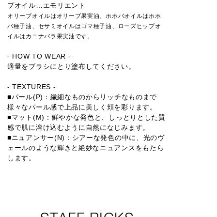
プオイル…エモリエント
オリーブオイルはオリーブ果実油、ホホバオイルはホホ
バ種子油、セサミオイルはゴマ種子油、ローズヒップオ
イルはカニナバラ果実油です。
- HOW TO WEAR -
適量をブラシにとり塗布してください。
- TEXTURES -
■パール(P)：繊細なものからリッチなものまで
様々なパール感で上品に美しく頬を彩ります。
■マット(M)：鮮やかな発色と、しっとりとした質
感で肌に溶け込むように自然になじみます。
■ニュアンサー(N)：シアーな発色の中に、光のヴ
ェールのような輝きと絶妙なニュアンスをもたら
します。