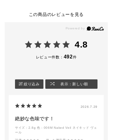
004 Autumn Runway
(金) 予約開始 2026
009 Enchanted 
◼︎ ザ ジェル アイライ
年8月7日(金) 発売 ）
◼︎ ザ ジェル ア
ナー
ナー
この商品のレビューを見る
002 Vintage Leather
◼︎eye
010 Bloody berr
◼︎ ザ マスカラ カラー
・ザ アイシャドウ パ
◼︎ ザ マスカラ 
ニュアンス
レット ＋ 001 Vintag
ンス ラッシュ
002 Rusty Brunette
e Tutu
004 Ultra Blac
◼︎ザ リキッド ブラッ
・ザ ジェル アイライ
◼︎ザ ブラッシュ
4.8
シュ
ナー 008 Rose Rust
ト
005 On Vacay
・ザ マスカラ インテ
005 Nude Roma
◼︎ザ ブラッシュ ニュ
ンス ラッシュ004 Ult
492
レビュー件数：
件
アンサー
ra Black
－－－－－－－
008 Nude Elegance
－－－－－－－
◼︎ザ リップペンシル
◼︎blush
－
014 Cool Cinnamon
・ザ リキッドブラッ
－－－－－－－－－－
シュ フォギー 001 Pi
#addictiontokyo
絞り込み
表示：新しい順
－－－－－－－－－－
llow Dream
#addictionbeaut
－
#アディクション
◼︎contouring
#アディクション
#addictiontokyo
・ザ ブラッシュ 006
ップ
2026.7.29
#addictionbeauty
M Naked Veil
#アディクション
・ザ グロウスティッ
#アディクションショ
ク 001P Above the
絶妙な色味です！
ップ
moon
サイズ：2.8g
色：006M Naked Veil ネイキッド ヴェ
#コンフィデントマッ
ール
ト リップ
－－－－－－－－－－
－－－－－－－－－－