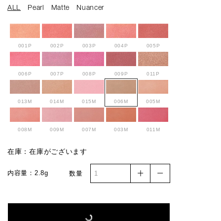
ALL
Pearl
Matte
Nuancer
001P
002P
003P
004P
005P
006P
007P
008P
009P
011P
013M
014M
015M
006M
005M
008M
009M
007M
003M
011M
在庫：在庫がございます
010M
012M
007N
001N
008N
内容量：2.8g
数量
006N
002N
003N
004N
005N