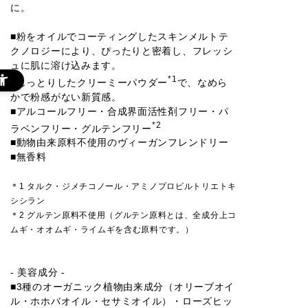
に。
■粉をオイルでコーティングしたスキンメルトテ
クノロジーにより、ぴったりと密着し、フレッシ
ュに肌に溶け込みます。
*1
■しっとりしたクリーミーパウダー
で、なめら
かで粉感がない新質感。
■アルコールフリー・合成界面活性剤フリー・パ
*2
ラベンフリー・グルテンフリー
■動物由来原料不使用のヴィーガンフレンドリー
■無香料
＊1 タルク・ジメチコノール・アミノプロピルトリエトキ
シシラン
＊2 グルテン原料不使用（グルテン原料とは、全成分上コ
ムギ・オオムギ・ライムギを含む原料です。）
- 美容成分 -
■3種のオーガニック植物由来成分（オリーブオイ
ル・ホホバオイル・セサミオイル）・ローズヒッ