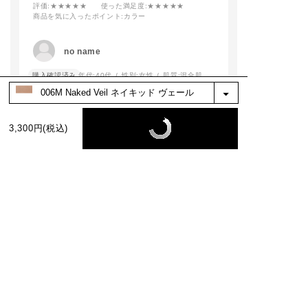
#addictionbeauty
評価
:★★★★★
使った満足度
:★★★★★
商品を気に入ったポイント
:カラー
#アディクション
#アディクションショ
ップ
no name
#ピンクメイク
購入確認済み
年代:
40代
性別:
女性
肌質:
混合肌
肌馴染みがよく、自然に血色良く見えます。
イエベの日常使いに使いやすいです。
3,300円(税込)
参考になった
0
※お客様の嬉しいお声を選び、掲載しています。（一部、編集も含む）
もっと見る
絞り込み
表示：新しい順