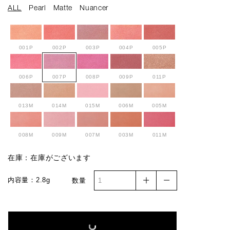
ALL
Pearl
Matte
Nuancer
001P
002P
003P
004P
005P
006P
007P
008P
009P
011P
013M
014M
015M
006M
005M
008M
009M
007M
003M
011M
在庫：在庫がございます
010M
012M
007N
001N
008N
内容量：2.8g
数量
006N
002N
003N
004N
005N