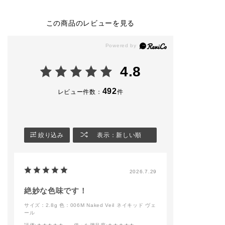
004 Autumn Runway
(金) 予約開始 2026
009 Enchanted 
◼︎ ザ ジェル アイライ
年8月7日(金) 発売 ）
◼︎ ザ ジェル ア
ナー
ナー
この商品のレビューを見る
002 Vintage Leather
◼︎eye
010 Bloody berr
◼︎ ザ マスカラ カラー
・ザ アイシャドウ パ
◼︎ ザ マスカラ 
ニュアンス
レット ＋ 001 Vintag
ンス ラッシュ
002 Rusty Brunette
e Tutu
004 Ultra Blac
◼︎ザ リキッド ブラッ
・ザ ジェル アイライ
◼︎ザ ブラッシュ
4.8
シュ
ナー 008 Rose Rust
ト
005 On Vacay
・ザ マスカラ インテ
005 Nude Roma
◼︎ザ ブラッシュ ニュ
ンス ラッシュ004 Ult
492
レビュー件数：
件
アンサー
ra Black
－－－－－－－
008 Nude Elegance
－－－－－－－
◼︎ザ リップペンシル
◼︎blush
－
014 Cool Cinnamon
・ザ リキッドブラッ
－－－－－－－－－－
シュ フォギー 001 Pi
#addictiontokyo
絞り込み
表示：新しい順
－－－－－－－－－－
llow Dream
#addictionbeaut
－
#アディクション
◼︎contouring
#アディクション
#addictiontokyo
・ザ ブラッシュ 006
ップ
2026.7.29
#addictionbeauty
M Naked Veil
#アディクション
・ザ グロウスティッ
#アディクションショ
ク 001P Above the
絶妙な色味です！
ップ
moon
サイズ：2.8g
色：006M Naked Veil ネイキッド ヴェ
#コンフィデントマッ
ール
ト リップ
－－－－－－－－－－
－－－－－－－－－－