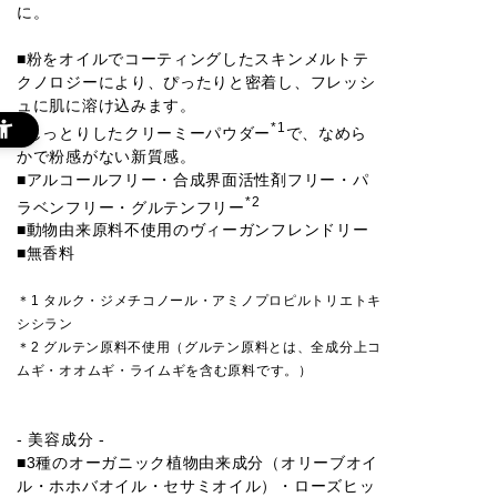
に。
■粉をオイルでコーティングしたスキンメルトテ
クノロジーにより、ぴったりと密着し、フレッシ
ュに肌に溶け込みます。
*1
■しっとりしたクリーミーパウダー
で、なめら
かで粉感がない新質感。
■アルコールフリー・合成界面活性剤フリー・パ
*2
ラベンフリー・グルテンフリー
■動物由来原料不使用のヴィーガンフレンドリー
■無香料
＊1 タルク・ジメチコノール・アミノプロピルトリエトキ
シシラン
＊2 グルテン原料不使用（グルテン原料とは、全成分上コ
ムギ・オオムギ・ライムギを含む原料です。）
- 美容成分 -
■3種のオーガニック植物由来成分（オリーブオイ
ル・ホホバオイル・セサミオイル）・ローズヒッ