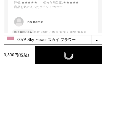
#addictionbeauty
評価
:★★★★★
使った満足度
:★★★★★
商品を気に入ったポイント
:カラー
#アディクション
#アディクションショ
ップ
no name
#ピンクメイク
購入確認済み
年代:
40代
性別:
女性
肌質:
混合肌
肌馴染みがよく、自然に血色良く見えます。
イエベの日常使いに使いやすいです。
3,300円(税込)
参考になった
0
※お客様の嬉しいお声を選び、掲載しています。（一部、編集も含む）
もっと見る
絞り込み
表示：新しい順