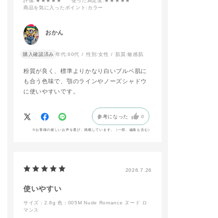
評価
:★★★★★
使った満足度
:★★★★★
－
商品を気に入ったポイント
:カラー
ADDICTIONのロング
セラーであるマットリ
おかん
ップが【ブラーな抜け
感】と【ミュートな色
購入確認済み
年代:
60代
性別:
女性
肌質:
敏感肌
調】でリニューアルい
たします！
粉質が良く、標準よりかなり白いブルベ肌に
その中から【003 Hip
pie Cherrywood】と
も合う色味で、顎のラインやノーズシャドウ
ザ アイシャドウ パレ
に使いやすいです。
ット+の人気色【001
Vintage Tutu】使用
してピンクメイクに仕
参考になった
0
上げました🩷
リップはマット質感な
※お客様の嬉しいお声を選び、掲載しています。（一部、編集も含む）
のに付け心地も軽く、
つけたての仕上がりか
長時間続くのもお気に
入りポイントです🎶
2026.7.26
予約開始日から店頭に
てお試し頂けますの
使いやすい
で、是非ご来店お待ち
しております✨
サイズ：2.8g
色：005M Nude Romance ヌード ロ
マンス
#addictiontokyo