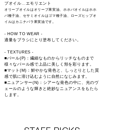
プオイル…エモリエント
オリーブオイルはオリーブ果実油、ホホバオイルはホホ
バ種子油、セサミオイルはゴマ種子油、ローズヒップオ
イルはカニナバラ果実油です。
- HOW TO WEAR -
適量をブラシにとり塗布してください。
- TEXTURES -
■パール(P)：繊細なものからリッチなものまで
様々なパール感で上品に美しく頬を彩ります。
■マット(M)：鮮やかな発色と、しっとりとした質
感で肌に溶け込むように自然になじみます。
■ニュアンサー(N)：シアーな発色の中に、光のヴ
ェールのような輝きと絶妙なニュアンスをもたら
します。