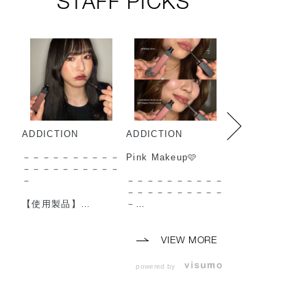
STAFF PICKS
ADDICTION
ADDICTION
ADDICTION
－－－－－－－－－－
Pink Makeup🩷
－－－－－－－
－－－－－－－－－－
－－－－－－－
－
－－－－－－－－－－
－
－－－－－－－－－－
【使用製品】
－
【使用製品】
◼︎コンフィデント マ
◼︎コンフィデン
ット リップ
【使用製品】
ット リップ
010 Baggy Boots
◼︎lip
002 Norm Nude
VIEW MORE
（ 2026年7月24日
・コンフィデント マ
（ 2026年7月24
(金) 予約開始 2026
ット リップ
(金) 予約開始 2
powered by
年8月7日(金) 発売 ）
003 Hippie Cherrywo
年8月7日(金) 発
◼︎ザ アイシャドウ パ
od
◼︎ザ アイシャド
レット ＋
（ 2026年7月24日
レット ＋