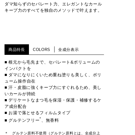
ダマ知らずのセパレート力、エレガントなカール
キープ力のすべてを独自のメソッドで叶えます。
商品特長
COLORS
全成分表示
■ 根元から毛先まで、セパレート&ボリュームの
インパクトを
■ ダマになりにくいため重ね塗りも美しく、ボリ
ューム操作自在
■ 汗・皮脂に強くキープ力にすぐれるため、美し
いカールが持続
■ デリケートなまつ毛を保湿・保護・補修するケ
ア成分配合
■ お湯で落とせるフィルムタイプ
*
■ グルテンフリー
、無香料
＊ グルテン原料不使用（グルテン原料とは、全成分上