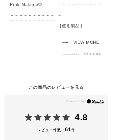
Pink Makeup🩷
－－－－－－－－－－
Khaki Make-up
－－－－－－－－－－
－－－－－－－
－－－－－－－－－－
－
－－－－－－－
－－－－－－－－－－
－
－
【使用製品】
◼︎コンフィデント マ
【使用製品】
【使用製品】
ット リップ
◼︎ザ シングル 
◼︎lip
002 Norm Nude
ャドウ
VIEW MORE
・コンフィデント マ
（ 2026年7月24日
006P Date and 
ット リップ
(金) 予約開始 2026
（ベース）
powered by
003 Hippie Cherrywo
年8月7日(金) 発売 ）
009P 3/4 （メ
od
◼︎ザ アイシャドウ パ
ラー）
（ 2026年7月24日
レット ＋
013P Willow Tr
(金) 予約開始 2026
009 Enchanted Lilac
（目尻の締め色
年8月7日(金) 発売 ）
◼︎ ザ ジェル アイライ
011SP Wrap Ti
ナー
（目頭から中心
この商品のレビューを見る
◼︎eye
010 Bloody berry
メ）
・ザ アイシャドウ パ
◼︎ ザ マスカラ インテ
◼︎ザ ジェル ア
レット ＋ 001 Vintag
ンス ラッシュ
ナー
e Tutu
004 Ultra Black
002 Vintage Lea
・ザ ジェル アイライ
◼︎ザ ブラッシュマッ
◼︎ ザ マスカラ 
4.8
ナー 008 Rose Rust
ト
ンス ラッシュ
・ザ マスカラ インテ
005 Nude Romance
004 Ultra Black
ンス ラッシュ004 Ult
◼︎ザ ブラッシュ
61
レビュー件数：
件
ra Black
－－－－－－－－－－
011P Emotive 
－－－－－－－－－－
（チーク）