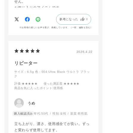
Vintage Tutu】使用
#アディクション
せん。
してピンクメイクに仕
ップ
お気に入りのアイテムです。
上げました🩷
#khakimake
リップはマット質感な
参考になった
0
のに付け心地も軽く、
つけたての仕上がりか
※お客様の嬉しいお声を選び、掲載しています。（一部、編集も含む）
長時間続くのもお気に
入りポイントです🎶
予約開始日から店頭に
てお試し頂けますの
で、是非ご来店お待ち
2026.4.22
しております✨
リピーター
#addictiontokyo
#addictionbeauty
サイズ：6.5g
色：004 Ultra Black ウルトラ ブラッ
#アディクション
ク
#アディクションショ
評価
:★★★★★
使った満足度
:★★★★★
ップ
商品を気に入ったポイント
:使用感
#ピンクメイク
うめ
購入確認済み
年代:
50代
性別:
女性
肌質:
乾性肌
立ち上がり、濃さ、使用感全てが良い。ずっ
と変わらず使用してます。