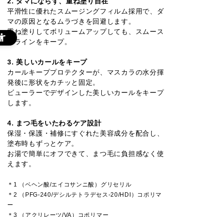
2. ダマにならず、重ね塗り自在
平滑性に優れたスムージングフィルム採用で、ダ
マの原因となるムラづきを回避します。
重ね塗りしてボリュームアップしても、スムース
なラインをキープ。
3. 美しいカールをキープ
カールキーププロテクターが、マスカラの水分揮
発後に形状をカチッと固定。
ビューラーでデザインした美しいカールをキープ
します。
4. まつ毛をいたわるケア設計
保湿・保護・補修にすぐれた美容成分を配合し、
塗布時もずっとケア。
お湯で簡単にオフできて、まつ毛に負担感なく使
えます。
＊1 （ベヘン酸/エイコサンニ酸）グリセリル
＊2 （PFG-240/デシルテトラデセス-20/HDI）コポリマ
ー
＊3 （アクリレーツ/VA）コポリマー