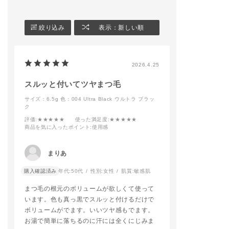
◼︎blush
－
008N Nude Ele
・ザ リキッドブラッ
e（ハイライト）
シュ フォギー 001 Pi
#addictiontokyo
◼︎ザ リップペン
絞り込み
表示：新しい順
llow Dream
#addictionbeauty
017 Taupe Nude
#アディクション
◼︎ザ マット リッ
◼︎contouring
#アディクションショ
キッド
・ザ ブラッシュ 006
ップ
021S Bitter Wal
2026.4.25
M Naked Veil
・ザ グロウスティッ
－－－－－－－
ク 001P Above the
－－－－－－－
スルッと付いてツヤまつ毛
moon
－
サイズ：6.5g
色：004 Ultra Black ウルトラ ブラッ
ク
－－－－－－－－－－
大人っぽくカー
－－－－－－－－－－
クに仕上げまし
評価
:★★★★★
使った満足度
:★★★★★
－
アイメイクをポ
商品を気に入ったポイント
:使用感
にしたかったの
ADDICTIONのロング
ブロウは色を抜
セラーであるマットリ
リップもベージ
まりあ
ップが【ブラーな抜け
まとめました✨
感】と【ミュートな色
購入確認済み
年代:
50代
性別:
女性
肌質:
敏感肌
調】でリニューアルい
是非店頭でお試
たします！
さい！
まつ毛の根元のボリュームが欲しくて使って
その中から【003 Hip
います。色も真っ黒でスルッと付けるだけで
pie Cherrywood】と
#addictiontokyo
ボリュームがでます。いいツヤ感もでます。
ザ アイシャドウ パレ
#addictionbeaut
お湯で簡単に落ちるのに汗には全くにじみま
ット+の人気色【001
#アディクション