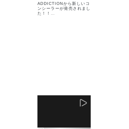
ADDICTIONから新しいコ
ンシーラーが発売されまし
た！！
しっかりカバーしてくれる
のに、粉っぽくならず自然
な仕上がりになります。
ピンポイントで隠したいと
ころに付けるのもいいです
し、ファンデーション代わ
りとして顔周りの必要なと
ころにのせるのもオススメ
です！
そして12時間のロングラ
スティング設計により、時
間が経っても密着したまま
崩れないんです( °_°
)！！
またお直し用に持ち運びも
しやすいサイズで気に入っ
ております！！