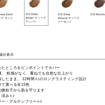
014 Deep
Deep Sand
015 Deep
016 Moch
Amber ディープ
ープ サンド
Almond ディープ
アンバー
アーモンド
成分表示
ったところをピンポイントでカバー
揮。 粉感がなく、重ねても自然な仕上がり
したまま。 12時間
のロングラスティング設計
※1
せて選べる全15色
の微粒子から肌を守ります
ト済み
※2
リー・グルテンフリー
※3