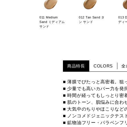
011 Medium
012 Tan Sand タ
013 
Sand ミディアム
ン サンド
ディ
サンド
商品特長
COLORS
全
■ 薄膜でぴたっと高密着。狙
■ 少量でも高いカバー力を発
■ 時間が経ってもしっとり密着
■ 肌のトーン、肌悩みに合わ
■ 大気中のちりやほこりなど
■ ノンコメドジェニックテス
■ 鉱物油フリー・パラベンフ