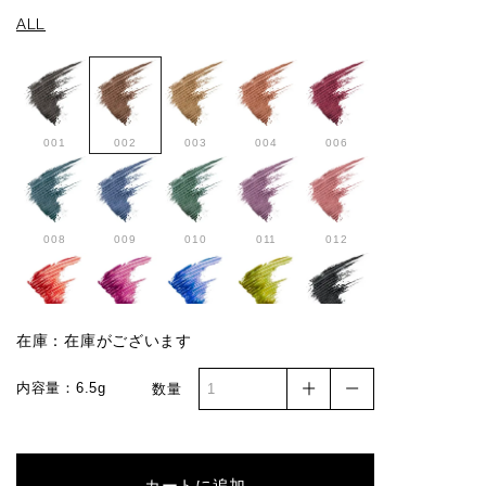
ALL
001
002
003
004
006
008
009
010
011
012
013S
014S
015S
016S
017
在庫：在庫がございます
内容量：6.5g
数量
カートに追加