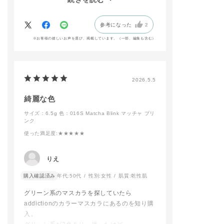
コスメ#メイク直し#
をのせることで
度。がっつり青が目立つ、というほどではな
アイシャドウ#リップ
りとした印象の
かったです。
#チーク#時短メイク
目元に仕上がり
参考になった
2
#新作情報#おすすめ
特に丸目の方や
コスメ#新作コスメ#
垂れて見えてし
※お客様の嬉しいお声を選び、掲載しています。（一部、編集も含む）
抜け感メイク#透明
におすすめなの
感 #ギフト #コスメ
す！
#美容部員 #人気カラ
ー #コスメ好きと繋が
アイブロウマス
2026.5.5
りたい #美容部員が選
黄みのくすみベ
ぶコスメ #美容部員ス
にすることで
タグラム
眉に抜け感を与
綺麗な色
れるので簡単に
サイズ：6.5g
色：016S Matcha Blink マッチャ ブリ
トレンドなルッ
ンク
上がりますよ👍🏻
使った満足度
:★★★★★
🤎予約開始日：20
12/26(金)
🤎発売日：2026/
りえ
(金)
購入確認済み
年代:
50代
性別:
女性
肌質:
乾性肌
予約開始日から
お試しいただけ
グリーン系のマスカラを探していたら
で
addictionのカラーマスカラにあるのを知り購
ぜひお越しくだ
入。
せ🩶