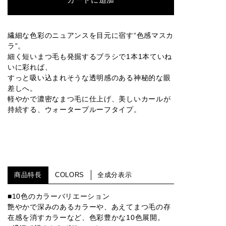
繊細な色彩のニュアンスを目元に宿す“色感マスカ
ラ”。
細く短いまつ毛も発掘するブラシで1本1本ていね
いに彩れば、
すっと吸い込まれそうな透明感のある神秘的な眼
差しへ。
軽やかで濃密なまつ毛に仕上げ、美しいカールが
持続する、ウォータープルーフタイプ。
商品特長
COLORS
全成分表示
■10色のカラーバリエーション
艶やかで深みのあるカラーや、あえてまつ毛の存
在感を消すカラーなど、色彩豊かな10色展開。