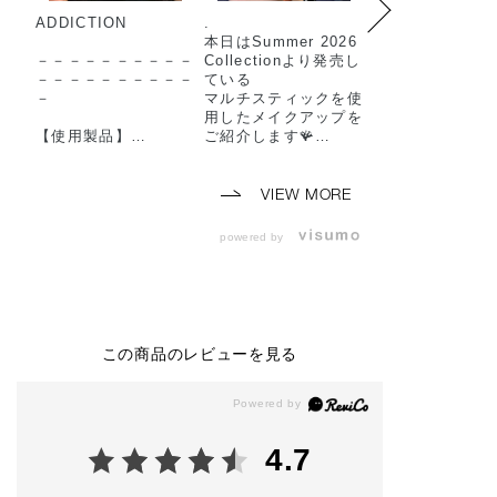
ADDICTION
.
2026年スプリン
本日はSummer 2026
レクションを使
－－－－－－－－－－
Collectionより発売し
メイクアップル
－－－－－－－－－－
ている
ご紹介します💁🏻‍♀️
－
マルチスティックを使
✨
用したメイクアップを
【使用製品】
ご紹介します🪸
🤎—SOFT ELE
◼︎コンフィデント マ
アイ・チーク・リップ
—🤎
ット リップ
全てに使える万能ステ
▫️ザ シングル ア
010 Baggy Boots
ィックとなりますので
ャドウ マット 0
VIEW MORE
（ 2026年7月24日
ぜひご参考にしてみて
Main Team
(金) 予約開始 2026
下さい🐬🌈
▫️ザ シングル ア
powered by
年8月7日(金) 発売 ）
ーーーーーーーーーー
ャドウ パール 1
◼︎ザ アイシャドウ パ
ーーーーーーーーーー
Breezy Camel (⭐
レット ＋
ー
▫️ザ シングル ア
004 Autumn Runway
🏷MULTI STICK
ャドウ パール 1
◼︎ ザ ジェル アイライ
限定2色 ¥4,180(税
Golden Sepia (⭐
ナー
込)
▫️ザ ジェル アイ
この商品のレビューを見る
002 Vintage Leather
ナー 103 Dark 
◼︎ ザ マスカラ カラー
🏷THE SINGLE EYE
amon (⭐️)
ニュアンス
SHADOW
▫️ザ ブラッシュ 
002 Rusty Brunette
定番全60色、限定4
ト 014M Mello
◼︎ザ リキッド ブラッ
色 ¥2,530(税込)
n
4.7
シュ
▫️ザ ブラッシュ 
005 On Vacay
🏷THE LIP GLOSS
アンサー 008N 
◼︎ザ ブラッシュ ニュ
定番全11色、限定3
e Elegance