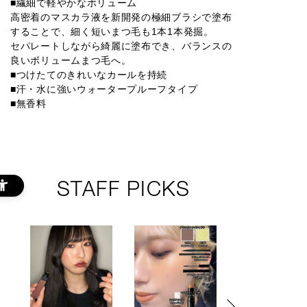
■繊細で軽やかなボリューム
高密着のマスカラ液を新開発の極細ブラシで塗布
することで、細く短いまつ毛も1本1本発掘。
セパレートしながら綺麗に塗布でき、バランスの
良いボリュームまつ毛へ。
■つけたてのきれいなカールを持続
■汗・水に強いウォータープルーフタイプ
■無香料
STAFF PICKS