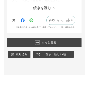
グリーン系が2色あり、迷ったけど
addictionbeauty
マッチャブリングを選択。結果、大正解！
続きを読む
cial
主張し過ぎず、かと言ってぼんやりしていな
い。
#札幌ステラプレ
参考になった
0
本当に目元を綺麗に演出してくれます。
#アディクション 
作コスメ #限定
また、別の色を買いたいです。
※お客様の嬉しいお声を選び、掲載しています。（一部、編集も含む）
#ネイルポリッシ
もっと見る
絞り込み
表示：新しい順