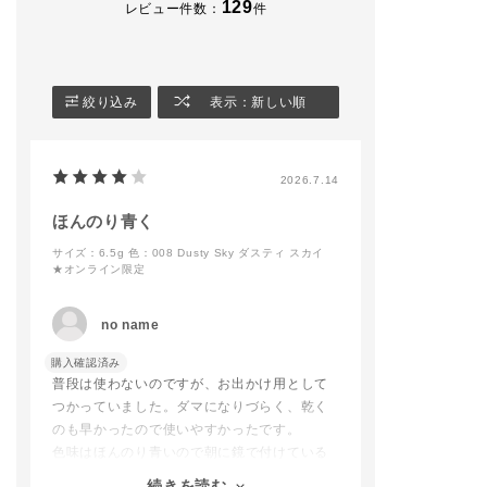
129
レビュー件数：
件
アンサー
色 ¥4,070(税込)
▫️ザ マスカラ カ
008 Nude Elegance
ニュアンス WP 017
◼︎ザ リップペンシル
※限定品は数に限りが
Ultra Black
014 Cool Cinnamon
ございますので予めご
▫️アイブロウマス
－－－－－－－－－－
了承ください。
カラーニュアンス
絞り込み
表示：新しい順
－－－－－－－－－－
ーーーーーーーーーー
02 Latte Blonde (⭐️)
－
ーーーーーーーーーー
▫️ザ マット リッ
店頭でもお試しいただ
キッド 002 Cop
#addictiontokyo
けます🍓🤍
Cherrywood
2026.7.14
#addictionbeauty
皆さまのご来店を心よ
▫️ザ リップグロス
#アディクション
りお待ちしております
9 Maple Ginger
#アディクションショ
✈️
ほんのり青く
ップ
※(⭐️)限定品は
サイズ：6.5g
色：008 Dusty Sky ダスティ スカイ
#コンフィデントマッ
addictionbeauty_offi
りがございます
★オンライン限定
ト リップ
cial
☑️POINT
#ADDICTIONBEAUT
アイライナーは
no name
Y #addictiontokyo #
目尻には引かず
アディクション #香林
と二重内に入れ
購入確認済み
坊大和 #アディクショ
しっかりぼかす
普段は使わないのですが、お出かけ用として
ン香林坊大和 #金沢百
アイシャドウと
貨店 #デパコス#夏コ
み、
つかっていました。ダマになりづらく、乾く
スメ#夏メイク#マル
自然に引き締ま
のも早かったので使いやすかったです。
チスティック#万能ア
象になるんです！
色味はほんのり青いので朝に鏡で付けている
イテム
ときに「黒にしては薄い色だな」と思う程
#メイク崩れ#お直し
目頭にもアイシ
続きを読む